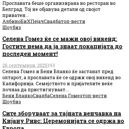
Прославата беше организирана во ресторан во
Белград. Тој не објавува детали од својот
приватен...
Албино
БиХ
Пејач
Свадба
топ-вести
Шоубиз
Селена Гомез ќе се мажи овој викенд:
Гостите нема да ја знаат локацијата до
последен момент!
26 септември, 2025
193
Селена Гомез и Бени Бланко ќе застанат пред
олтарот, а прославата ќе се одржи овој викенд во
Калифорнија. Семејството и пријателите веќе
почнаа да пристигнуваат...
Бени Бланко
Свадба
Селена Гомез
топ-вести
Шоубиз
Сите зборуваат за тајната венчавка на
Кијану Ривс: Церемонијата се одржа во
Европа