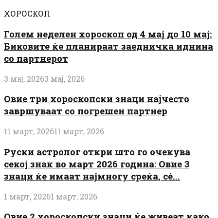
ХОРОСКОП
Голем неделен хороскоп од 4 мај до 10 мај:
Биковите ќе планираат заедничка иднина
со партнерот
3 мај, 2026
3 мај, 2026
Овие три хороскопски знаци најчесто
завршуваат со погрешен партнер
11 март, 2026
11 март, 2026
Руски астролог откри што го очекува
секој знак во март 2026 година: Овие 3
знаци ќе имаат најмногу среќа, сè...
1 март, 2026
1 март, 2026
Овие 2 хороскопски знаци ќе живеат како