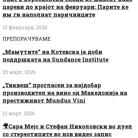
цареви до крајот на февруари: Парите ќе
им ги наполнат паричниците
15 февруари, 2026
ПРЕПОРАЧУВАМЕ
„Мамутите“ на Котевска ја доби
поддршката на Sundance Institute
25 март, 2026
„Тиквеш“ прогласен за најдобар
производител на вино од Македонија на
престижниот Mundus Vini
12 март, 2026
🎥Сара Мејс и Стефан Николовски во дуел
со стереотипите во нов видео запис