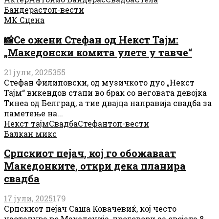
Бандерас
топ-вести
МК Сцена
📸Се ожени Стефан од Некст Тајм:
„Македонски комита улете у тавче“
21 јули, 2025
355
Стефан Филиповски, од музичкото дуо „Некст
Тајм“ викендов стапи во брак со неговата девојка
Тинеа од Белград, а тие двајца направија свадба за
паметење на...
Некст тајм
Свадба
Стефан
топ-вести
Балкан микс
Српскиот пејач, кој го обожаваат
Македонките, откри дека планира
свадба
17 јули, 2025
179
Српскиот пејач Саша Ковачевиќ, кој често
настапува во Македонија, проговори за својата 8-