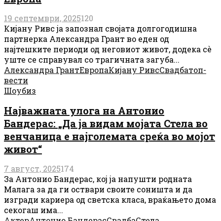
19 септември, 2025
120
Кијану Ривс ја запознал својата долгогодишна
партнерка Александра Грант во еден од
најтешките периоди од неговиот живот, додека сè
уште се справувал со трагичната загуба...
Александра Грант
Европа
Кијану Ривс
Свадба
топ-
вести
Шоубиз
Најважната улога на Антонио
Бандерас: „Да ја видам мојата Стела во
венчаница е најголемата среќа во мојот
живот“
7 август, 2025
174
За Антонио Бандерас, кој ја напушти родната
Малага за да ги оствари своите соништа и да
изгради кариера од светска класа, враќањето дома
секогаш има...
Актер
Антонио Бандерас
Свадба
Стела