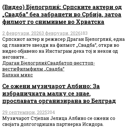
(Видео) Бјелогрлиќ: Српските актери од
„Свадба“ беа забранети во Србија, затоа
филмот го снимивме во Хрватска
2 февруари, 2026
3 февруари, 2026
183
Српскиот актер и режисер Драган Бјелогрлиќ, една
од главните ѕвезди на филмот „Свадба“, откри во
видео објавено на Инстаграм дека тој и некои од
неговите...
Драган Бјелогрлиќ
Свадба
топ-вест
топ-
вести
Филм
филм „Свадба“
Балкан микс
Се ожени музичарот Албино: За
избраничката малку се знае,
прославата организирана во Белград
29 септември, 2025
204
Музичарот Стјепан Јелица Албино се ожени со
својата долгогодишна партнерка Исидора.