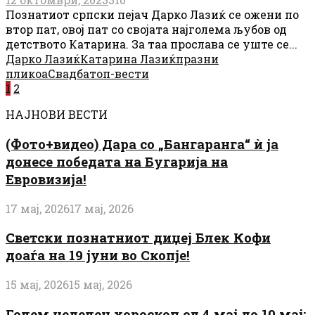
Познатиот српски пејач Дарко Лазиќ се ожени по
втор пат, овој пат со својата најголема љубов од
детството Катарина. За таа прослава се уште се...
Дарко Лазиќ
Катарина Лазиќ
празни
пликоа
Свадба
топ-вести
Posts
1
2
pagination
НАЈНОВИ ВЕСТИ
(Фото+видео) Дара со „Бангаранга“ ѝ ја
донесе победата на Бугарија на
Евровизија!
17 мај, 2026
17 мај, 2026
Светски познатниот диџеј Блек Кофи
доаѓа на 19 јуни во Скопје!
15 мај, 2026
15 мај, 2026
Голем неделен хороскоп од 4 мај до 10 мај: