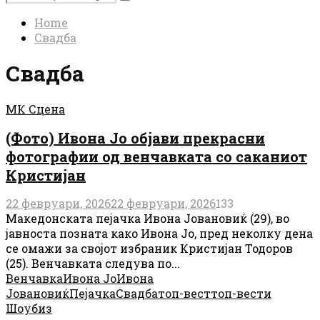
Search
for:
Home
Свадба
Свадба
МК Сцена
(Фото) Ивона Јо објави прекрасни
фотографии од венчавката со саканиот
Кристијан
22 февруари, 2026
22 февруари, 2026
133
Македонската пејачка Ивона Јовановиќ (29), во
јавноста позната како Ивона Јо, пред неколку дена
се омажи за својот избраник Кристијан Тодоров
(25). Венчавката следува по...
Венчавка
Ивона Јо
Ивона
Јовановиќ
Пејачка
Свадба
топ-вест
топ-вести
Шоубиз