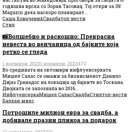
годишна врска со Зоран Тасовац. Тој откри за IN
Magazin дека наскоро планираат...
Саша Ковачевиќ
Свадба
топ-вести
Стил
📸Волшебно и раскошно: Прекрасна
невеста во венчаница од бајките која
ретко се гледа
1 ноември, 2023
1 ноември, 2023
472
Во средината на октомври инфлуенсерката
Мишел Салас се омажи за бизнисменот Данило
Дијаз Гранадос на локација од бајките во Тоскана.
Двојката се запознала во 2016...
Инфлуенсерка
Мишел Салас
Свадба
Стил
топ-вести
Балкан микс
Потрошиле милион евра за свадба, а
добивале празни пликоа за подарок
12 октомври, 2023
310