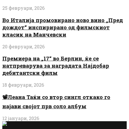
25 февруари, 2026
Во Италија промовирано ново вино „Пред
дождот“ инспирирано од филмскиот
класик на Манчевски
20 февруари, 2026
Премиера на „17“ во Берлин, ќе се
натпреварува за наградата Најдобар
дебитантски филм
18 февруари, 2026
📽️Леана Таќи со втор сингл откако го
најави својот прв соло албум
12 јануари, 2026