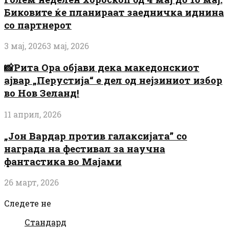
Биковите ќе планираат заедничка иднина
со партнерот
3 мај, 2026
3 мај, 2026
📸Рита Ора објави дека македонскиот
ајвар „Перустија“ е дел од нејзиниот избор
во Нов Зеланд!
11 април, 2026
„Јон Вардар против галаксијата” со
награда на фестивал за научна
фантастика во Мајами
26 март, 2026
Следете не
Стандард