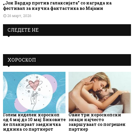
„Јон Вардар против галаксијата” со награда на
фестивал за научна фантастика во Мајами
26 март, 2026
СЛЕДЕТЕ НЕ
ХОРОСКОП
Голем неделен хороскоп
Овие три хороскопски
од 4 мај до 10 мај: Биковите
знаци најчесто
ќе планираат заедничка
завршуваат со погрешен
иднина со партнерот
партнер