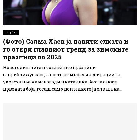
Шоубиз
(Фото) Салма Хаек ја накити елката и
го откри главниот тренд за зимските
празници во 2025
Новогодишните и божиќните празници
сеприближувааст, а постојат многу инспирации за
украсување на новогодишната елка. Ако ја сакате
црвената боја, тогаш само погледнете ја елката на...