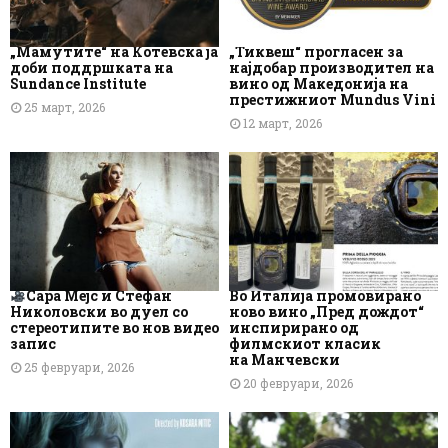
„Мамутите“ на Котевска ја
„Тиквеш“ прогласен за
доби поддршката на
најдобар производител на
Sundance Institute
вино од Македонија на
престижниот Mundus Vini
25 март, 2026
12 март, 2026
Сара Мејс и Стефан
Во Италија промовирано
Николовски во дуел со
ново вино „Пред дождот“
стереотипите во нов видео
инспирирано од
запис
филмскиот класик
на Манчевски
25 февруари, 2026
20 февруари, 2026