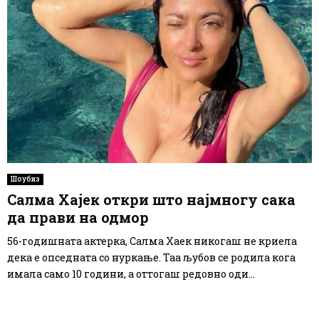
Шоубиз
Салма Хајек откри што најмногу сака
да прави на одмор
56-годишната актерка, Салма Хаек никогаш не криела
дека е опседната со нуркање. Таа љубов се родила кога
имала само 10 години, а оттогаш редовно оди...