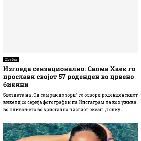
Шоубиз
Изгледа сензационално: Салма Хаек го
прослави својот 57 роденден во црвено
бикини
Ѕвездата на „Од самрак до зори“ го отвори роденденскиот
викенд со серија фотографии на Инстаграм на кои ужива
во пливањето во кристално чистиот океан. „Толку...