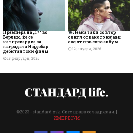
Премиера на „17“ во
Леана Таќи со втор
Берлин, ќе се
сингл откако го најави
натпреварува за
својот прв соло албум
наградата Најдобар
12 јануари, 2026
дебитантски филм
18 февруари, 2026
©2023 - standard.mk. Сите права се задржани. |
ИМПРЕСУМ