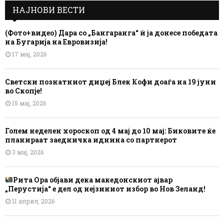
НАЈНОВИ ВЕСТИ
(Фото+видео) Дара со „Бангаранга“ ѝ ја донесе победата
на Бугарија на Евровизија!
17 мај, 2026
Светски познатниот диџеј Блек Кофи доаѓа на 19 јуни
во Скопје!
15 мај, 2026
Голем неделен хороскоп од 4 мај до 10 мај: Биковите ќе
планираат заедничка иднина со партнерот
3 мај, 2026
Рита Ора објави дека македонскиот ајвар
„Перустија“ е дел од нејзиниот избор во Нов Зеланд!
11 април, 2026