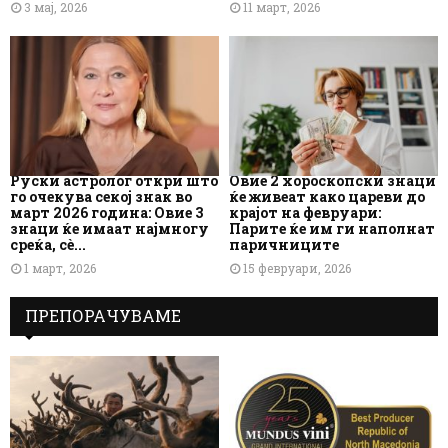
3 мај, 2026
11 март, 2026
Руски астролог откри што
Овие 2 хороскопски знаци
го очекува секој знак во
ќе живеат како цареви до
март 2026 година: Овие 3
крајот на февруари:
знаци ќе имаат најмногу
Парите ќе им ги наполнат
среќа, сè...
паричниците
1 март, 2026
15 февруари, 2026
ПРЕПОРАЧУВАМЕ