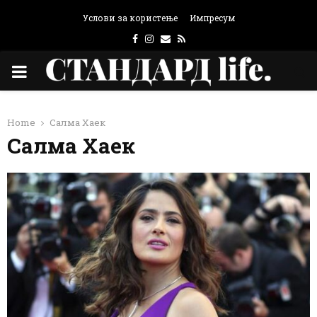
Услови за користење
Импресум
Facebook
Instagram
Email
Rss
PRIMARY
MENU
Home
Салма Хаек
Салма Хаек