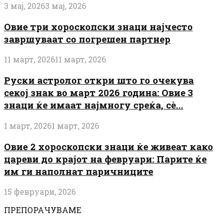
3 мај, 2026
3 мај, 2026
Овие три хороскопски знаци најчесто
завршуваат со погрешен партнер
11 март, 2026
11 март, 2026
Руски астролог откри што го очекува
секој знак во март 2026 година: Овие 3
знаци ќе имаат најмногу среќа, сè...
1 март, 2026
1 март, 2026
Овие 2 хороскопски знаци ќе живеат како
цареви до крајот на февруари: Парите ќе
им ги наполнат паричниците
15 февруари, 2026
ПРЕПОРАЧУВАМЕ