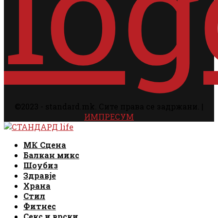
©2023 - standard.mk. Сите права се задржани. |
ИМПРЕСУМ
Facebook
Instagram
Email
Rss
Facebook
Instagram
Email
Rss
МК Сцена
Балкан микс
Шоубиз
Здравје
Храна
Стил
Фитнес
Секс и врски