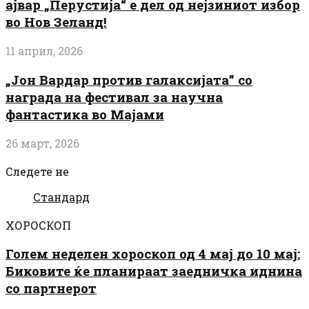
ајвар „Перустија“ е дел од нејзиниот избор
во Нов Зеланд!
11 април, 2026
„Јон Вардар против галаксијата” со
награда на фестивал за научна
фантастика во Мајами
26 март, 2026
Следете не
Стандард
ХОРОСКОП
Голем неделен хороскоп од 4 мај до 10 мај:
Биковите ќе планираат заедничка иднина
со партнерот