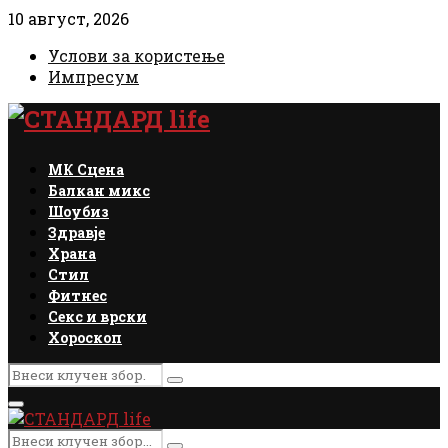
10 август, 2026
Услови за користење
Импресум
Facebook
Instagram
Email
Rss
МК Сцена
Балкан микс
Шоубиз
Здравје
Храна
Стил
Фитнес
Секс и врски
Хороскоп
Search
Search
for:
Primary
Menu
Search