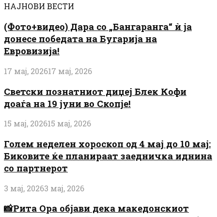
НАЈНОВИ ВЕСТИ
(Фото+видео) Дара со „Бангаранга“ ѝ ја
донесе победата на Бугарија на
Евровизија!
17 мај, 2026
17 мај, 2026
Светски познатниот диџеј Блек Кофи
доаѓа на 19 јуни во Скопје!
15 мај, 2026
15 мај, 2026
Голем неделен хороскоп од 4 мај до 10 мај:
Биковите ќе планираат заедничка иднина
со партнерот
3 мај, 2026
3 мај, 2026
📸Рита Ора објави дека македонскиот