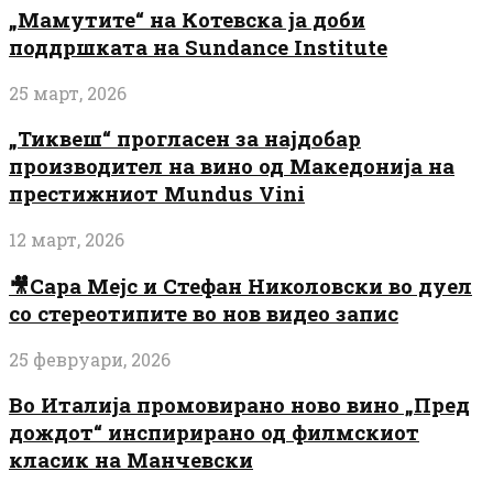
„Мамутите“ на Котевска ја доби
поддршката на Sundance Institute
25 март, 2026
„Тиквеш“ прогласен за најдобар
производител на вино од Македонија на
престижниот Mundus Vini
12 март, 2026
🎥Сара Мејс и Стефан Николовски во дуел
со стереотипите во нов видео запис
25 февруари, 2026
Во Италија промовирано ново вино „Пред
дождот“ инспирирано од филмскиот
класик на Манчевски