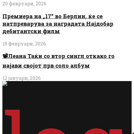
20 февруари, 2026
Премиера на „17“ во Берлин, ќе се
натпреварува за наградата Најдобар
дебитантски филм
18 февруари, 2026
📽️Леана Таќи со втор сингл откако го
најави својот прв соло албум
12 јануари, 2026