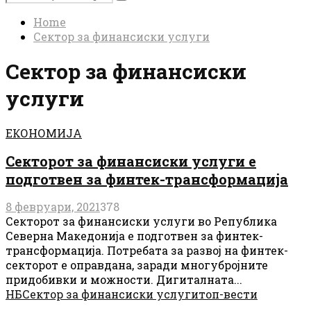
Search
for:
Home
Сектор за финансиски услуги
Сектор за финансиски
услуги
ЕКОНОМИЈА
Секторот за финансиски услуги е
подготвен за финтек-трансформација
8 февруари, 2021
378
Секторот за финансиски услуги во Република
Северна Македонија е подготвен за финтек-
трансформација. Потребата за развој на финтек-
секторот е оправдана, заради многубројните
придобивки и можности. Дигиталната...
НБ
Сектор за финансиски услуги
топ-вести