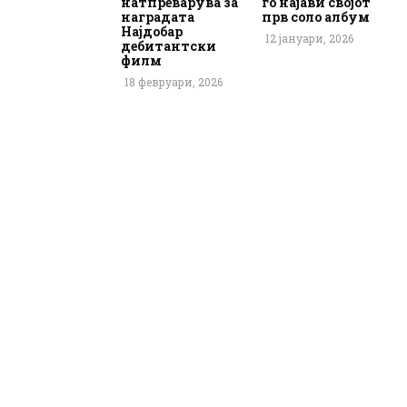
натпреварува за
го најави својот
наградата
прв соло албум
Најдобар
12 јануари, 2026
дебитантски
филм
18 февруари, 2026