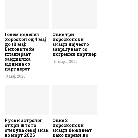
Голем неделен
Овие три
хороскоп од 4 мај
хороскопски
до 10 мај:
знаци најчесто
Биковите ќе
завршуваат со
планираат
погрешен партнер
заедничка
11 март, 2026
иднина со
партнерот
3 мај, 2026
Руски астролог
Овие 2
откри што го
хороскопски
очекува секој знак
знаци ќе живеат
во март 2026
како цареви до