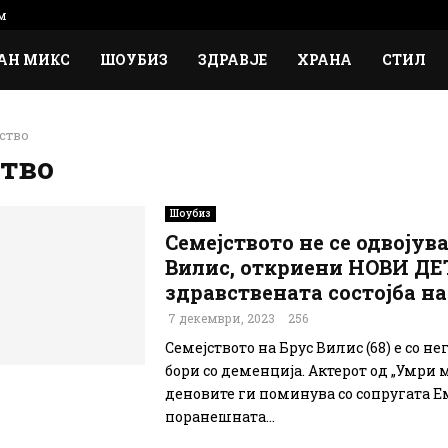
м
АН МИКС
ШОУБИЗ
ЗДРАВЈЕ
ХРАНА
СТИЛ
ство
тво
Шоубиз
Семејството не се одвојува
Вилис, откриени НОВИ ДЕ
здравствената состојба на
7 декември, 2023
256
Семејството на Брус Вилис (68) е со не
бори со деменција. Актерот од „Умри
деновите ги поминува со сопругата Е
поранешната...