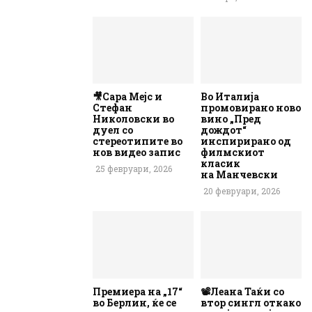
🎥Сара Мејс и
Во Италија
Стефан
промовирано ново
Николовски во
вино „Пред
дуел со
дождот“
стереотипите во
инспирирано од
нов видео запис
филмскиот
класик
25 февруари, 2026
на Манчевски
20 февруари, 2026
Премиера на „17“
📽️Леана Таќи со
во Берлин, ќе се
втор сингл откако