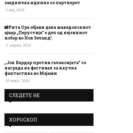
заедничка иднина со партнерот
3 мај, 2026
📸Рита Ора објави дека македонскиот
ајвар „Перустија“ е дел од нејзиниот
избор во Нов Зеланд!
11 април, 2026
„Јон Вардар против галаксијата” со
награда на фестивал за научна
фантастика во Мајами
26 март, 2026
СЛЕДЕТЕ НЕ
ХОРОСКОП