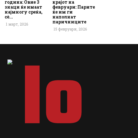
година: Овие 3
крајот на
знаци ќе имаат
февруари: Парите
најмногу среќа,
ќе им ги
сè...
наполнат
паричниците
1 март, 2026
15 февруари, 2026