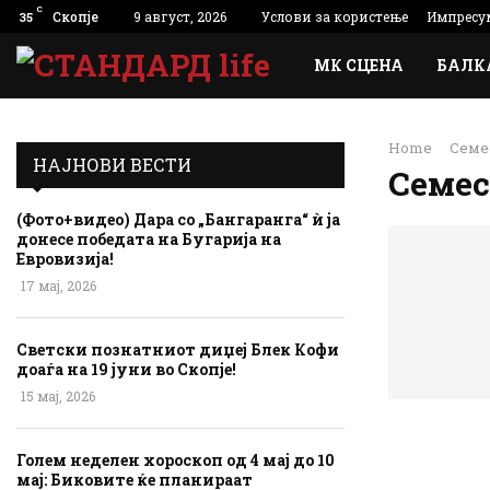
C
Скопје
9 август, 2026
Услови за користење
Импресу
35
МК СЦЕНА
БАЛК
Home
Семе
НАЈНОВИ ВЕСТИ
Семес
(Фото+видео) Дара со „Бангаранга“ ѝ ја
донесе победата на Бугарија на
Евровизија!
17 мај, 2026
Светски познатниот диџеј Блек Кофи
доаѓа на 19 јуни во Скопје!
15 мај, 2026
Голем неделен хороскоп од 4 мај до 10
мај: Биковите ќе планираат