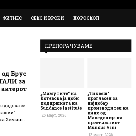
Faceb
Inst
Em
Rs
ФИТНЕС
СЕКС И ВРСКИ
ХОРОСКОП
ПРЕПОРАЧУВАМЕ
 од Брус
ТАЛИ за
 актерот
„Мамутите“ на
„Тиквеш“
Котевска ја доби
прогласен за
поддршката на
најдобар
го додека се
Sundance Institute
производител на
 машки“
вино од
25 март, 2026
Македонија на
ма Хеминг,
престижниот
Mundus Vini
12 март, 2026