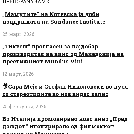
ПРЕПОРАЧУВАМЕ
„Мамутите“ на Котевска ја доби
поддршката на Sundance Institute
25 март, 2026
„Тиквеш“ прогласен за најдобар
производител на вино од Македонија на
престижниот Mundus Vini
12 март, 2026
🎥Сара Мејс и Стефан Николовски во дуел
со стереотипите во нов видео запис
25 февруари, 2026
Во Италија промовирано ново вино „Пред
дождот“ инспирирано од филмскиот
класик на Манчевски