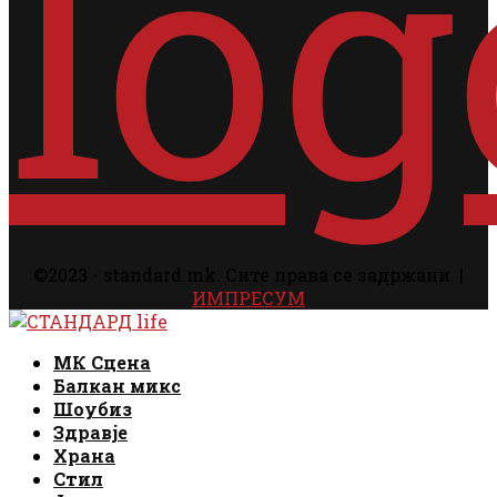
©2023 - standard.mk. Сите права се задржани. |
ИМПРЕСУМ
Facebook
Instagram
Email
Rss
Facebook
Instagram
Email
Rss
МК Сцена
Балкан микс
Шоубиз
Здравје
Храна
Стил