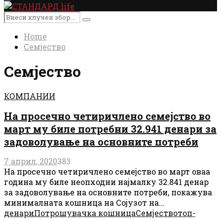
Primary
Menu
Search
Search
for:
Home
Семјество
Семјество
КОМПАНИИ
На просечно четиричлено семејство во
март му биле потребни 32.941 денари за
задоволување на основните потреби
7 април, 2020
383
На просечно четиричлено семејство во март оваа
година му биле неопходни најмалку 32.841 денар
за задоволување на основните потреби, покажува
минималната кошница на Сојузот на...
денари
Потрошувачка кошница
Семјество
топ-