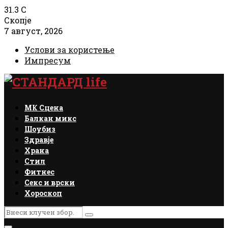
31.3
C
Скопје
7 август, 2026
Услови за користење
Импресум
Facebook
Instagram
Email
Rss
МК Сцена
Балкан микс
Шоубиз
Здравје
Храна
Стил
Фитнес
Секс и врски
Хороскоп
Search
Search
for: