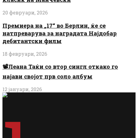
20 февруари, 2026
Премиера на „17“ во Берлин, ќе се
натпреварува за наградата Најдобар
дебитантски филм
18 февруари, 2026
📽️Леана Таќи со втор сингл откако го
најави својот прв соло албум
12 јануари, 2026