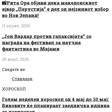
📸Рита Ора објави дека македонскиот
ајвар „Перустија“ е дел од нејзиниот избор
во Нов Зеланд!
11 април, 2026
„Јон Вардар против галаксијата” со
награда на фестивал за научна
фантастика во Мајами
26 март, 2026
Следете не
Стандард
ХОРОСКОП
Голем неделен хороскоп од 4 мај до 10 мај:
Биковите ќе планираат заедничка иднина
со партнерот