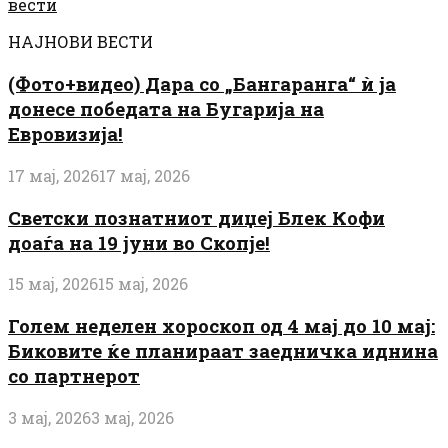
вести
НАЈНОВИ ВЕСТИ
(Фото+видео) Дара со „Бангаранга“ ѝ ја
донесе победата на Бугарија на
Евровизија!
17 мај, 2026
17 мај, 2026
Светски познатниот диџеј Блек Кофи
доаѓа на 19 јуни во Скопје!
15 мај, 2026
15 мај, 2026
Голем неделен хороскоп од 4 мај до 10 мај:
Биковите ќе планираат заедничка иднина
со партнерот
3 мај, 2026
3 мај, 2026