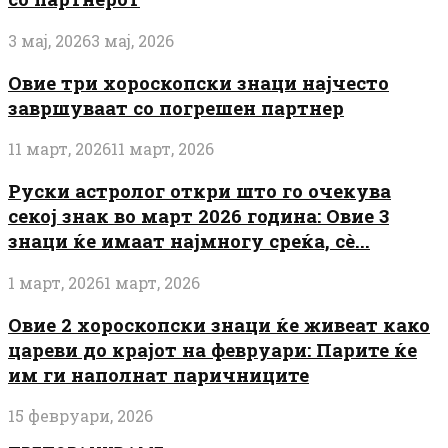
3 мај, 2026
3 мај, 2026
Овие три хороскопски знаци најчесто
завршуваат со погрешен партнер
11 март, 2026
11 март, 2026
Руски астролог откри што го очекува
секој знак во март 2026 година: Овие 3
знаци ќе имаат најмногу среќа, сè...
1 март, 2026
1 март, 2026
Овие 2 хороскопски знаци ќе живеат како
цареви до крајот на февруари: Парите ќе
им ги наполнат паричниците
15 февруари, 2026