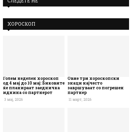
СЛЕДЕТЕ НЕ
ХОРОСКОП
Голем неделен хороскоп
Овие три хороскопски
од 4 мај до 10 мај: Биковите
знаци најчесто
ќе планираат заедничка
завршуваат со погрешен
иднина со партнерот
партнер
3 мај, 2026
11 март, 2026