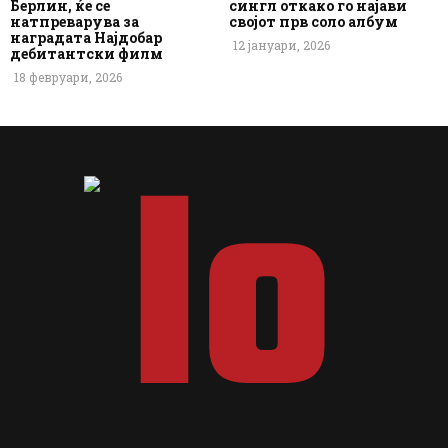
Берлин, ќе се
сингл откако го најави
натпреварува за
својот прв соло албум
наградата Најдобар
12 јануари, 2026
дебитантски филм
18 февруари, 2026