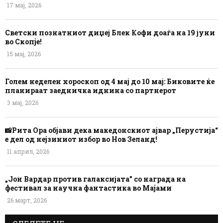
17 мај, 2026
Светски познатниот диџеј Блек Кофи доаѓа на 19 јуни
во Скопје!
15 мај, 2026
Голем неделен хороскоп од 4 мај до 10 мај: Биковите ќе
планираат заедничка иднина со партнерот
3 мај, 2026
📸Рита Ора објави дека македонскиот ајвар „Перустија“
е дел од нејзиниот избор во Нов Зеланд!
11 април, 2026
„Јон Вардар против галаксијата” со награда на
фестивал за научна фантастика во Мајами
26 март, 2026