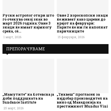
Руски астролог откри што
Овие 2 хороскопски знаци
го очекува секој знак во
ќе живеат како цареви до
март 2026 година: Овие 3
крајот на февруари:
знаци ќе имаат најмногу
Парите ќе им ги наполнат
среќа, сè...
паричниците
1 март, 2026
15 февруари, 2026
ПРЕПОРАЧУВАМЕ
„Мамутите“ на Котевска ја
„Тиквеш“ прогласен за
доби поддршката на
најдобар производител на
Sundance Institute
вино од Македонија на
престижниот Mundus Vini
25 март, 2026