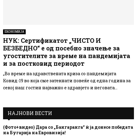
ЕКОНОМИЈА
НУК: Сертификатот „ЧИСТО И
БЕЗБЕДНО“ е од посебно значење за
угостителите за време на пандемијата
и за постковид периодот
„Во време на здравствената криза со пандемијата
Ковид-19 во која сме затекнати повеќе од една година за
секој наш гостин најважно е здравјето и неговата...
НАЈНОВИ ВЕСТИ
(Фото+видео) Дара со „Бангаранга“ ѝ ја донесе победата
на Бугарија на Евровизија!