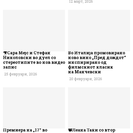
12 март, 2026
🎥Сара Мејс и Стефан
Во Италија промовирано
Николовски во дуел со
ново вино „Пред дождот“
стереотипите во нов видео
инспирирано од
запис
филмскиот класик
на Манчевски
25 февруари, 2026
20 февруари, 2026
Премиера на „17“ во
📽️Леана Таќи со втор