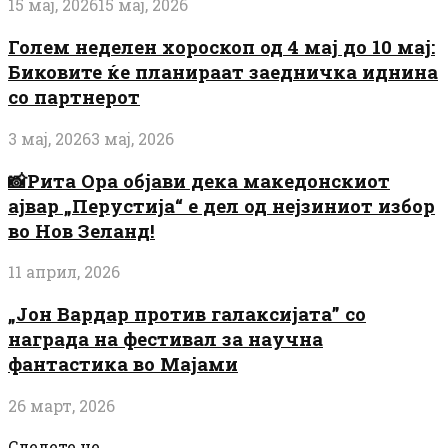
15 мај, 2026
15 мај, 2026
Голем неделен хороскоп од 4 мај до 10 мај:
Биковите ќе планираат заедничка иднина
со партнерот
3 мај, 2026
3 мај, 2026
📸Рита Ора објави дека македонскиот
ајвар „Перустија“ е дел од нејзиниот избор
во Нов Зеланд!
11 април, 2026
„Јон Вардар против галаксијата” со
награда на фестивал за научна
фантастика во Мајами
26 март, 2026
Следете не