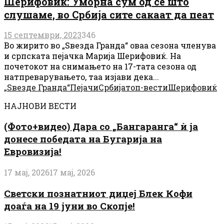
Шерифовиќ: Уморна сум од се што
слушаме, во Србија сите сакаат да пеат
15 септември, 2023
346
Во жирито во „Ѕвезда Гранда“ оваа сезона членува
и српската пејачка Марија Шерифовиќ. На
почетокот на снимањето на 17-тата сезона од
натпреварувањето, таа изјави дека...
„Ѕвезде Гранда“
Пејачи
Србија
топ-вести
Шерифовиќ
НАЈНОВИ ВЕСТИ
(Фото+видео) Дара со „Бангаранга“ ѝ ја
донесе победата на Бугарија на
Евровизија!
17 мај, 2026
17 мај, 2026
Светски познатниот диџеј Блек Кофи
доаѓа на 19 јуни во Скопје!