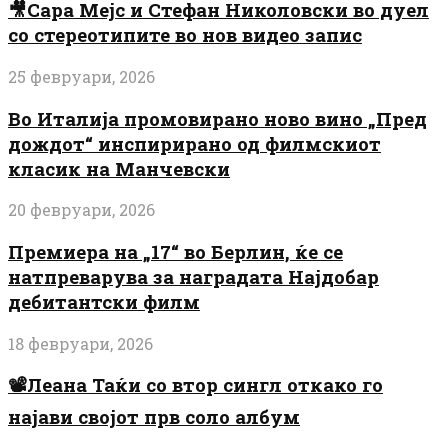
🎥Сара Мејс и Стефан Николовски во дуел
со стереотипите во нов видео запис
25 февруари, 2026
Во Италија промовирано ново вино „Пред
дождот“ инспирирано од филмскиот
класик на Манчевски
20 февруари, 2026
Премиера на „17“ во Берлин, ќе се
натпреварува за наградата Најдобар
дебитантски филм
18 февруари, 2026
📽️Леана Таќи со втор сингл откако го
најави својот прв соло албум