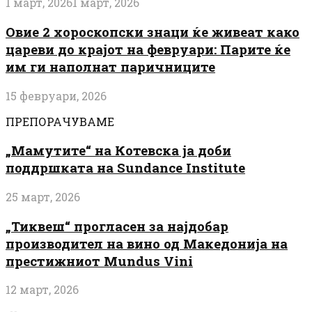
1 март, 2026
1 март, 2026
Овие 2 хороскопски знаци ќе живеат како
цареви до крајот на февруари: Парите ќе
им ги наполнат паричниците
15 февруари, 2026
ПРЕПОРАЧУВАМЕ
„Мамутите“ на Котевска ја доби
поддршката на Sundance Institute
25 март, 2026
„Тиквеш“ прогласен за најдобар
производител на вино од Македонија на
престижниот Mundus Vini
12 март, 2026