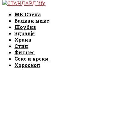
Facebook
Instagram
Email
Rss
Facebook
Instagram
Email
Rss
МК Сцена
Балкан микс
Шоубиз
Здравје
Храна
Стил
Фитнес
Секс и врски
Хороскоп