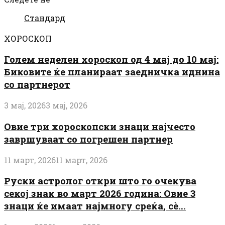
Стандард
ХОРОСКОП
Голем неделен хороскоп од 4 мај до 10 мај:
Биковите ќе планираат заедничка иднина
со партнерот
3 мај, 2026
3 мај, 2026
Овие три хороскопски знаци најчесто
завршуваат со погрешен партнер
11 март, 2026
11 март, 2026
Руски астролог откри што го очекува
секој знак во март 2026 година: Овие 3
знаци ќе имаат најмногу среќа, сè...