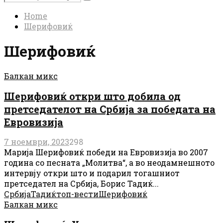
Search
for:
Home
Шерифовиќ
Шерифовиќ
Балкан микс
Шерифовиќ откри што добила од
претседателот на Србија за победата на
Евровизија
7 ноември, 2023
298
Марија Шерифовиќ победи на Евровизија во 2007
година со песната „Молитва“, а во неодамнешното
интервју откри што и подарил тогашниот
претседател на Србија, Борис Тадиќ...
Србија
Тадиќ
топ-вести
Шерифовиќ
Балкан микс