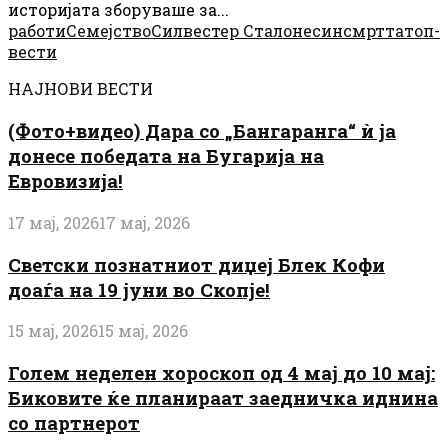
историјата зборуваше за...
работи
Семејство
Силвестер Сталоне
син
смртта
топ-
вести
НАЈНОВИ ВЕСТИ
(Фото+видео) Дара со „Бангаранга“ ѝ ја
донесе победата на Бугарија на
Евровизија!
17 мај, 2026
17 мај, 2026
Светски познатниот диџеј Блек Кофи
доаѓа на 19 јуни во Скопје!
15 мај, 2026
15 мај, 2026
Голем неделен хороскоп од 4 мај до 10 мај:
Биковите ќе планираат заедничка иднина
со партнерот