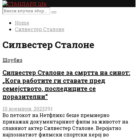
Primary
Menu
Search
Search
for:
Home
Силвестер Сталоне
Силвестер Сталоне
Шоубиз
Силвестер Сталоне за смртта на синот:
„Кога работите ги ставате пред
семејството, последиците се
поразителни“
10 ноември, 2023
291
Во петокот на Нетфликс беше премиерно
прикажан документарниот филм за животот на
славниот актер Силвестер Сталоне. Веројатно
најпознатиот филмски спортски херој во