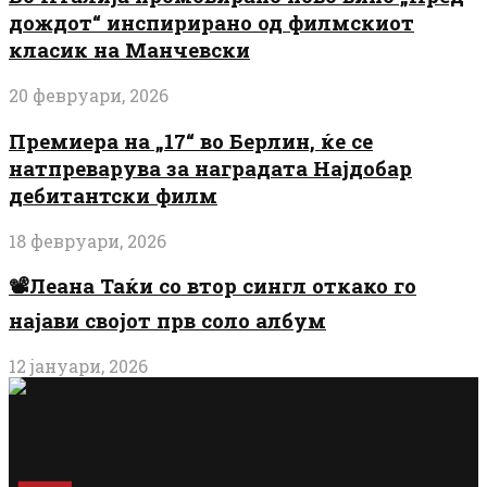
дождот“ инспирирано од филмскиот
класик на Манчевски
20 февруари, 2026
Премиера на „17“ во Берлин, ќе се
натпреварува за наградата Најдобар
дебитантски филм
18 февруари, 2026
📽️Леана Таќи со втор сингл откако го
најави својот прв соло албум
12 јануари, 2026