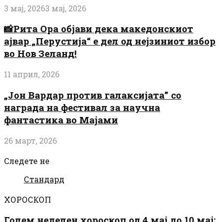
3 мај, 2026
3 мај, 2026
📸Рита Ора објави дека македонскиот
ајвар „Перустија“ е дел од нејзиниот избор
во Нов Зеланд!
11 април, 2026
„Јон Вардар против галаксијата” со
награда на фестивал за научна
фантастика во Мајами
26 март, 2026
Следете не
Стандард
ХОРОСКОП
Голем неделен хороскоп од 4 мај до 10 мај: