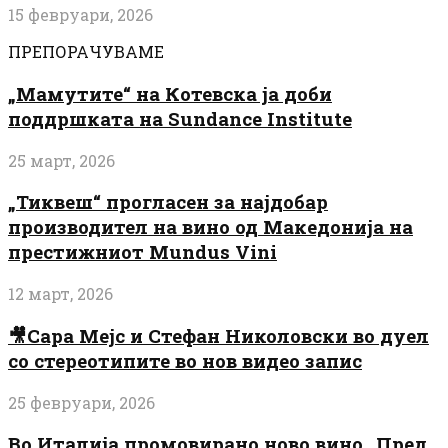
15 февруари, 2026
ПРЕПОРАЧУВАМЕ
„Мамутите“ на Котевска ја доби
поддршката на Sundance Institute
25 март, 2026
„Тиквеш“ прогласен за најдобар
производител на вино од Македонија на
престижниот Mundus Vini
12 март, 2026
🎥Сара Мејс и Стефан Николовски во дуел
со стереотипите во нов видео запис
25 февруари, 2026
Во Италија промовирано ново вино „Пред