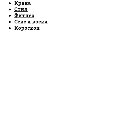
Храна
Стил
Фитнес
Секс и врски
Хороскоп