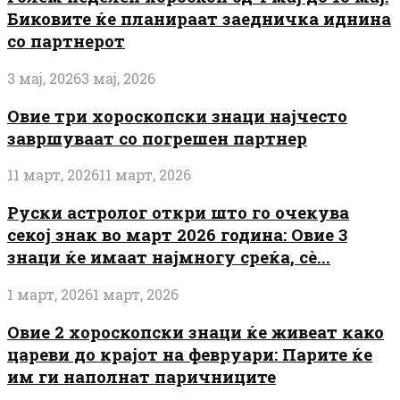
Биковите ќе планираат заедничка иднина
со партнерот
3 мај, 2026
3 мај, 2026
Овие три хороскопски знаци најчесто
завршуваат со погрешен партнер
11 март, 2026
11 март, 2026
Руски астролог откри што го очекува
секој знак во март 2026 година: Овие 3
знаци ќе имаат најмногу среќа, сè...
1 март, 2026
1 март, 2026
Овие 2 хороскопски знаци ќе живеат како
цареви до крајот на февруари: Парите ќе
им ги наполнат паричниците