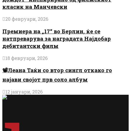
класик на Манчевски
20 февруари, 2026
Премиера на „17“ во Берлин, ќе се
натпреварува за наградата Најдобар
дебитантски филм
18 февруари, 2026
📽️Леана Таќи со втор сингл откако го
најави својот прв соло албум
12 јануари, 2026