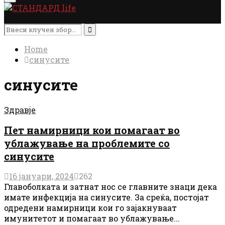
Menu
Search
for:
Search
Home
синусите
синусите
Здравје
Пет намирници кои помагаат во
ублажување на проблемите со
синусите
16 јануари, 2024
262
Главоболката и затнат нос се главните знаци дека
имате инфекција на синусите. За среќа, постојат
одредени намирници кои го зајакнуваат
имунитетот и помагаат во ублажување...