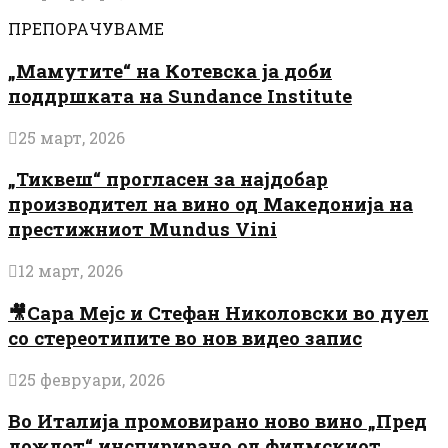
ПРЕПОРАЧУВАМЕ
„Мамутите“ на Котевска ја доби
поддршката на Sundance Institute
25 март, 2026
„Тиквеш“ прогласен за најдобар
производител на вино од Македонија на
престижниот Mundus Vini
12 март, 2026
🎥Сара Мејс и Стефан Николовски во дуел
со стереотипите во нов видео запис
25 февруари, 2026
Во Италија промовирано ново вино „Пред
дождот“ инспирирано од филмскиот