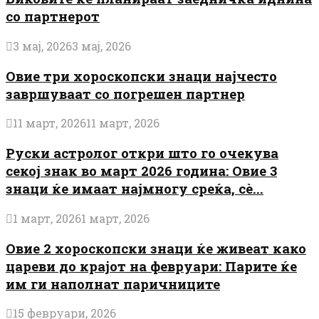
со партнерот
3 мај, 2026
3 мај, 2026
Овие три хороскопски знаци најчесто
завршуваат со погрешен партнер
11 март, 2026
11 март, 2026
Руски астролог откри што го очекува
секој знак во март 2026 година: Овие 3
знаци ќе имаат најмногу среќа, сè...
1 март, 2026
1 март, 2026
Овие 2 хороскопски знаци ќе живеат како
цареви до крајот на февруари: Парите ќе
им ги наполнат паричниците
15 февруари, 2026