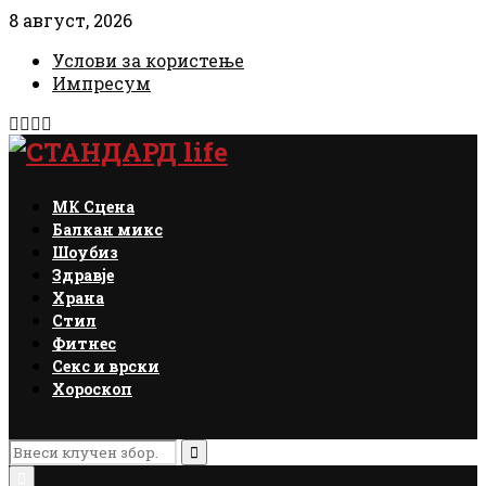
8 август, 2026
Услови за користење
Импресум
Facebook
Instagram
Email
Rss
МК Сцена
Балкан микс
Шоубиз
Здравје
Храна
Стил
Фитнес
Секс и врски
Хороскоп
Search
for:
Search
Primary