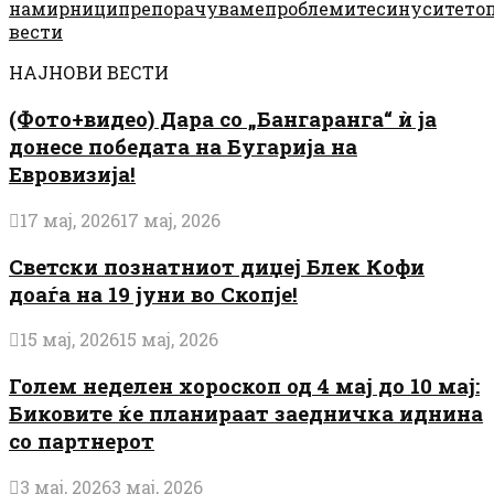
намирници
препорачуваме
проблемите
синусите
топ
вести
НАЈНОВИ ВЕСТИ
(Фото+видео) Дара со „Бангаранга“ ѝ ја
донесе победата на Бугарија на
Евровизија!
17 мај, 2026
17 мај, 2026
Светски познатниот диџеј Блек Кофи
доаѓа на 19 јуни во Скопје!
15 мај, 2026
15 мај, 2026
Голем неделен хороскоп од 4 мај до 10 мај:
Биковите ќе планираат заедничка иднина
со партнерот
3 мај, 2026
3 мај, 2026