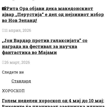
📸Рита Ора објави дека македонскиот
ајвар „Перустија“ е дел од нејзиниот избор
во Нов Зеланд!
11 април, 2026
„Јон Вардар против галаксијата” со
награда на фестивал за научна
фантастика во Мајами
26 март, 2026
Следете не
Стандард
ХОРОСКОП
Голем неделен хороскоп од 4 мај до 10 мај:
Биковите ќе планираат заедничка иднина