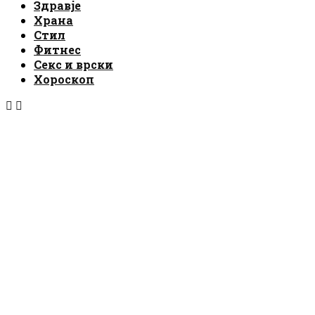
Здравје
Храна
Стил
Фитнес
Секс и врски
Хороскоп