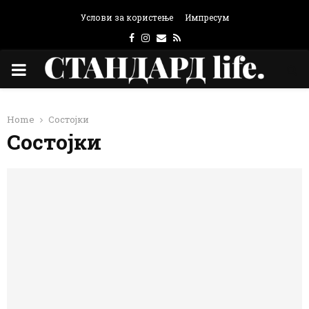
Услови за користење
Импресум
Facebook
Instagram
Email
Rss
PRIMARY
MENU
Home
Состојки
Состојки