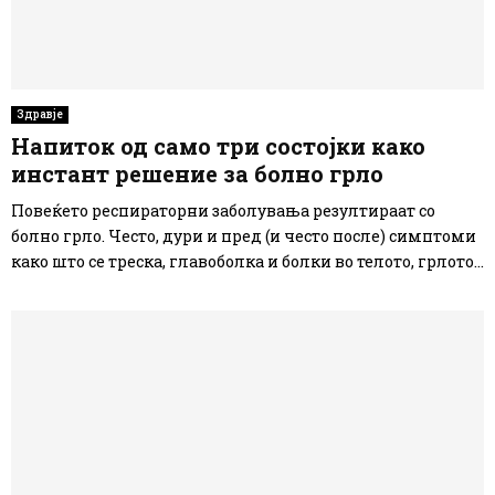
Здравје
Напиток од само три состојки како
инстант решение за болно грло
Повеќето респираторни заболувања резултираат со
болно грло. Често, дури и пред (и често после) симптоми
како што се треска, главоболка и болки во телото, грлото...