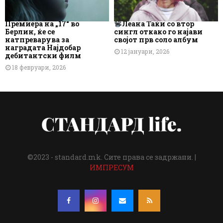
Премиера на „17“ во
Леана Таќи со втор
Берлин, ќе се
сингл откако го најави
натпреварува за
својот прв соло албум
наградата Најдобар
12 јануари, 2026
дебитантски филм
18 февруари, 2026
©2023 - standard.mk. Сите права се задржани. |
ИМПРЕСУМ