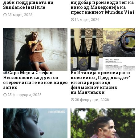
доби поддршката на
најдобар производител на
Sundance Institute
вино од Македонија на
престижниот Mundus Vini
25 март, 2026
12 март, 2026
Сара Мејс и Стефан
Во Италија промовирано
Николовски во дуел со
ново вино „Пред дождот“
стереотипите во нов видео
инспирирано од
запис
филмскиот класик
на Манчевски
25 февруари, 2026
20 февруари, 2026