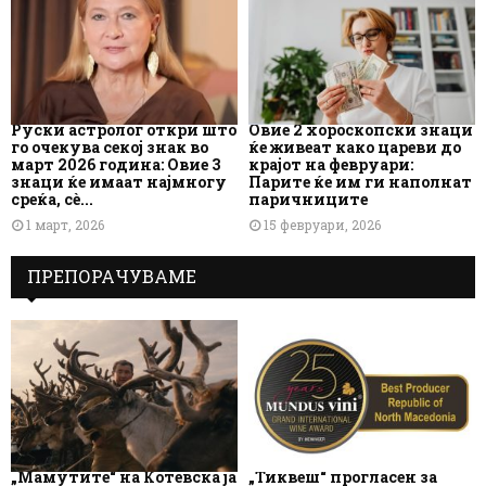
Руски астролог откри што
Овие 2 хороскопски знаци
го очекува секој знак во
ќе живеат како цареви до
март 2026 година: Овие 3
крајот на февруари:
знаци ќе имаат најмногу
Парите ќе им ги наполнат
среќа, сè...
паричниците
1 март, 2026
15 февруари, 2026
ПРЕПОРАЧУВАМЕ
„Мамутите“ на Котевска ја
„Тиквеш“ прогласен за