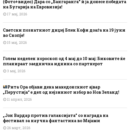
(Фото+видео) Дара со „Бангаранга“ ѝ ја донесе победата
на Бугарија на Евровизија!
17 мај, 2026
Светски познатниот диџеј Блек Кофи доаѓа на 19 јуни
во Скопје!
15 мај, 2026
Голем неделен хороскоп од 4 мај до 10 мај: Биковите ќе
планираат заедничка иднина со партнерот
3 мај, 2026
Рита Ора објави дека македонскиот ајвар
„Перустија“ е дел од нејзиниот избор во Нов Зеланд!
11 април, 2026
„Јон Вардар против галаксијата” со награда на
фестивал за научна фантастика во Мајами
26 март, 2026