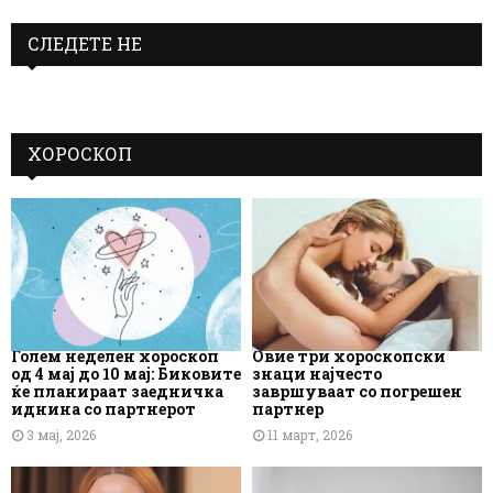
СЛЕДЕТЕ НЕ
ХОРОСКОП
Голем неделен хороскоп
Овие три хороскопски
од 4 мај до 10 мај: Биковите
знаци најчесто
ќе планираат заедничка
завршуваат со погрешен
иднина со партнерот
партнер
3 мај, 2026
11 март, 2026