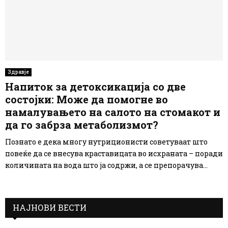
Здравје
Напиток за детоксикација со две
состојки: Може да помогне во
намалувањето на салото на стомакот и
да го забрза метаболизмот?
Познато е дека многу нутриционисти советуваат што
повеќе да се внесува краставицата во исхраната – поради
количината на вода што ја содржи, а се препорачува...
НАЈНОВИ ВЕСТИ