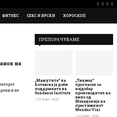
Facebook
Instag
Ema
Rs
ФИТНЕС
СЕКС И ВРСКИ
ХОРОСКОП
ПРЕПОРАЧУВАМЕ
анок на
„Мамутите“ на
„Тиквеш“
секторот
Котевска ја доби
прогласен за
поддршката на
најдобар
орени и не
Sundance Institute
производител на
вино од
25 март, 2026
Македонија на
престижниот
Mundus Vini
12 март, 2026