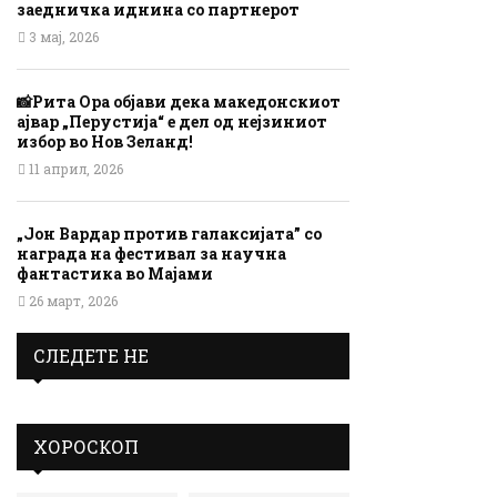
заедничка иднина со партнерот
3 мај, 2026
📸Рита Ора објави дека македонскиот
ајвар „Перустија“ е дел од нејзиниот
избор во Нов Зеланд!
11 април, 2026
„Јон Вардар против галаксијата” со
награда на фестивал за научна
фантастика во Мајами
26 март, 2026
СЛЕДЕТЕ НЕ
ХОРОСКОП