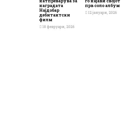
натпреварува за
го најави својот
наградата
прв соло албум
Најдобар
12 јануари, 2026
дебитантски
филм
18 февруари, 2026