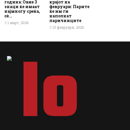
година: Овие 3
крајот на
знаци ќе имаат
февруари: Парите
најмногу среќа,
ќе им ги
сè...
наполнат
паричниците
1 март, 2026
15 февруари, 2026