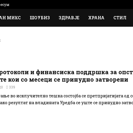
есум
АН МИКС
ШОУБИЗ
ЗДРАВЈЕ
ХРАНА
СТИЛ
к
ротоколи и финансиска поддршка за опст
те кои со месеци се принудно затворени
20
339
ање во исклучително тешка состојба се претпријатијата од 
како резултат на владината Уредба се уште се принудно затв