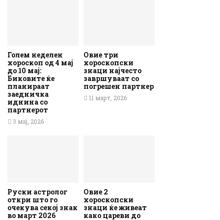
Голем неделен
Овие три
хороскоп од 4 мај
хороскопски
до 10 мај:
знаци најчесто
Биковите ќе
завршуваат со
планираат
погрешен партнер
заедничка
11 март, 2026
иднина со
партнерот
3 мај, 2026
Руски астролог
Овие 2
откри што го
хороскопски
очекува секој знак
знаци ќе живеат
во март 2026
како цареви до