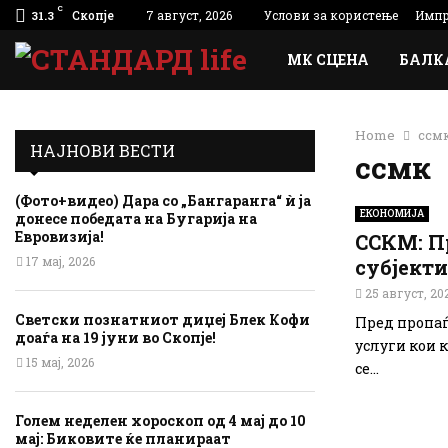
C
Скопје
7 август, 2026
Услови за користење
Импр
31.3
МК СЦЕНА
БАЛК
Home
ссм
НАЈНОВИ ВЕСТИ
ссмк
(Фото+видео) Дара со „Бангаранга“ ѝ ја
ЕКОНОМИЈА
донесе победата на Бугарија на
Евровизија!
ССКМ: П
17 мај, 2026
субјекти
25 август, 20
Светски познатниот диџеј Блек Кофи
Пред пропаѓ
доаѓа на 19 јуни во Скопје!
услуги кои 
15 мај, 2026
се...
Голем неделен хороскоп од 4 мај до 10
мај: Биковите ќе планираат