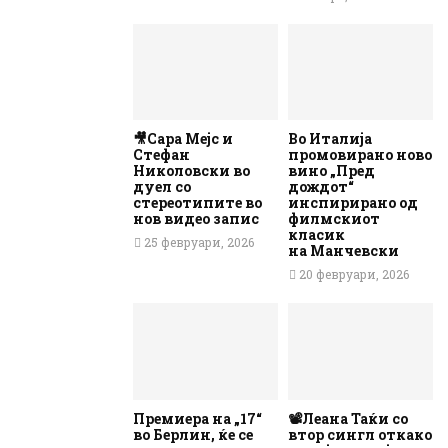
🎥Сара Мејс и
Во Италија
Стефан
промовирано ново
Николовски во
вино „Пред
дуел со
дождот“
стереотипите во
инспирирано од
нов видео запис
филмскиот
класик
25 февруари, 2026
на Манчевски
20 февруари, 2026
Премиера на „17“
📽️Леана Таќи со
во Берлин, ќе се
втор сингл откако