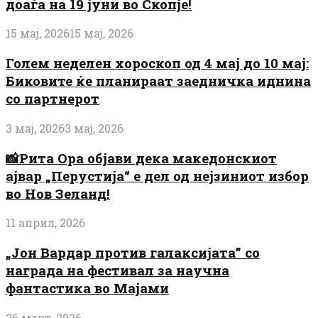
доаѓа на 19 јуни во Скопје!
15 мај, 2026
15 мај, 2026
Голем неделен хороскоп од 4 мај до 10 мај:
Биковите ќе планираат заедничка иднина
со партнерот
3 мај, 2026
3 мај, 2026
📸Рита Ора објави дека македонскиот
ајвар „Перустија“ е дел од нејзиниот избор
во Нов Зеланд!
11 април, 2026
„Јон Вардар против галаксијата” со
награда на фестивал за научна
фантастика во Мајами
26 март, 2026