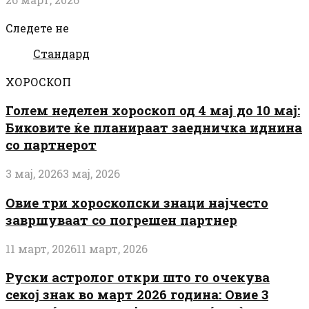
Следете не
Стандард
ХОРОСКОП
Голем неделен хороскоп од 4 мај до 10 мај:
Биковите ќе планираат заедничка иднина
со партнерот
3 мај, 2026
3 мај, 2026
Овие три хороскопски знаци најчесто
завршуваат со погрешен партнер
11 март, 2026
11 март, 2026
Руски астролог откри што го очекува
секој знак во март 2026 година: Овие 3