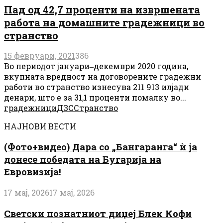
Пад од 42,7 проценти на извршената
работа на домашните градежници во
странство
15 февруари, 2021
386
Во периодот јануари‒декември 2020 година,
вкупната вредност на договорените градежни
работи во странство изнесува 211 913 илјади
денари, што е за 31,1 проценти помалку во...
градежници
ДЗС
Странство
НАЈНОВИ ВЕСТИ
(Фото+видео) Дара со „Бангаранга“ ѝ ја
донесе победата на Бугарија на
Евровизија!
17 мај, 2026
17 мај, 2026
Светски познатниот диџеј Блек Кофи