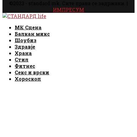
©2023 - standard.mk. Сите права се задржани. |
ИМПРЕСУМ
Facebook
Instagram
Email
Rss
Facebook
Instagram
Email
Rss
МК Сцена
Балкан микс
Шоубиз
Здравје
Храна
Стил
Фитнес
Секс и врски
Хороскоп