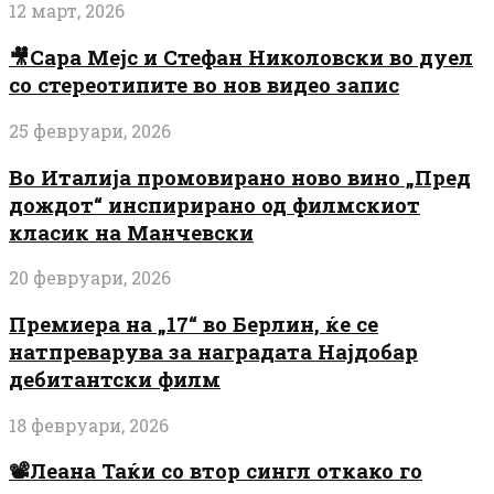
12 март, 2026
🎥Сара Мејс и Стефан Николовски во дуел
со стереотипите во нов видео запис
25 февруари, 2026
Во Италија промовирано ново вино „Пред
дождот“ инспирирано од филмскиот
класик на Манчевски
20 февруари, 2026
Премиера на „17“ во Берлин, ќе се
натпреварува за наградата Најдобар
дебитантски филм
18 февруари, 2026
📽️Леана Таќи со втор сингл откако го