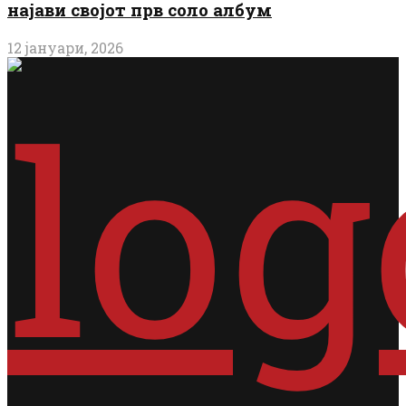
најави својот прв соло албум
12 јануари, 2026