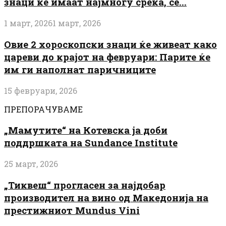
знаци ќе имаат најмногу среќа, сè...
1 март, 2026
1 март, 2026
Овие 2 хороскопски знаци ќе живеат како
цареви до крајот на февруари: Парите ќе
им ги наполнат паричниците
15 февруари, 2026
ПРЕПОРАЧУВАМЕ
„Мамутите“ на Котевска ја доби
поддршката на Sundance Institute
25 март, 2026
„Тиквеш“ прогласен за најдобар
производител на вино од Македонија на
престижниот Mundus Vini