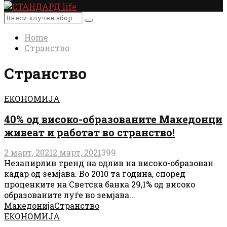
Primary
Menu
Search
Search
for:
Home
Странство
Странство
ЕКОНОМИЈА
40% од високо-образованите Македонци
живеат и работат во странство!
2 март, 2021
2 март, 2021
399
Незапирлив тренд на одлив на високо-образован
кадар од земјава. Во 2010 та година, според
проценките на Светска банка 29,1% од високо
образованите луѓе во земјава...
Македонија
Странство
ЕКОНОМИЈА