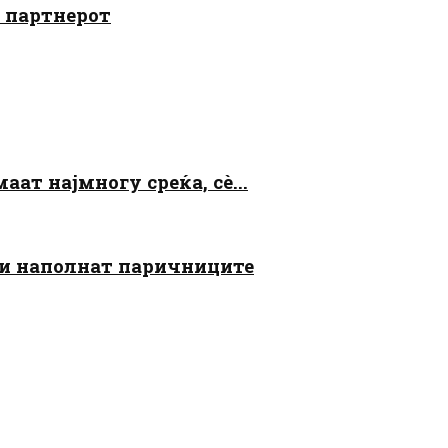
о партнерот
аат најмногу среќа, сè...
 ги наполнат паричниците