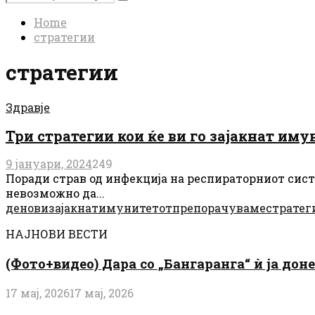
Search
for:
Home
стратегии
стратегии
Здравје
Три стратегии кои ќе ви го зајакнат им
9 јануари, 2024
249
Поради страв од инфекција на респираторниот систе
невозможно да...
денови
зајакнат
имунитетот
препорачуваме
стратег
НАЈНОВИ ВЕСТИ
(Фото+видео) Дара со „Бангаранга“ ѝ ја дон
17 мај, 2026
17 мај, 2026