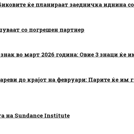
: Биковите ќе планираат заедничка иднина с
шуваат со погрешен партнер
знак во март 2026 година: Овие 3 знаци ќе им
цареви до крајот на февруари: Парите ќе им
 на Sundance Institute