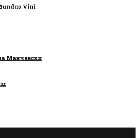
Mundus Vini
 на Манчевски
лм