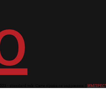
023 - standard.mk. Сите права се задржани. |
ИМПРЕС