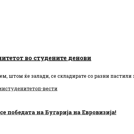
унитетот во студените денови
м, штом ќе залади, се складирате со разни пастили 
ии
студените
топ-вести
есе победата на Бугарија на Евровизија!