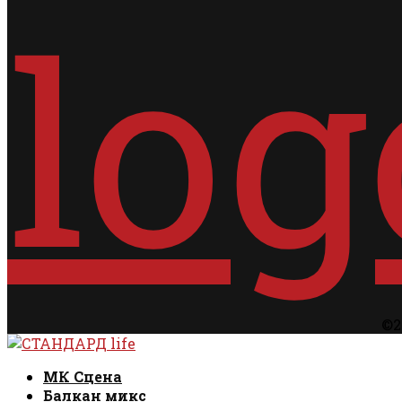
©2
Facebook
Instagram
Email
Rss
Facebook
Instagram
Email
Rss
МК Сцена
Балкан микс