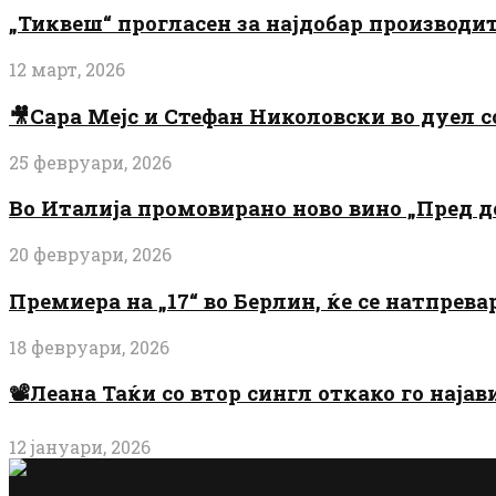
„Тиквеш“ прогласен за најдобар производи
12 март, 2026
🎥Сара Мејс и Стефан Николовски во дуел с
25 февруари, 2026
Во Италија промовирано ново вино „Пред 
20 февруари, 2026
Премиера на „17“ во Берлин, ќе се натпрев
18 февруари, 2026
📽️Леана Таќи со втор сингл откако го најав
12 јануари, 2026