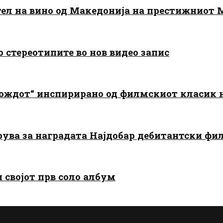
тел на вино од Македонија на престижниот 
о стереотипите во нов видео запис
дождот“ инспирирано од филмскиот класик
арува за наградата Најдобар дебитантски фи
и својот прв соло албум