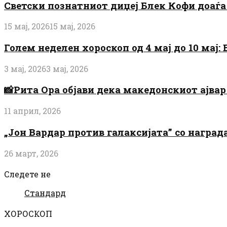
Светски познатниот диџеј Блек Кофи доаѓа н
15 мај, 2026
15 мај, 2026
Голем неделен хороскоп од 4 мај до 10 мај
3 мај, 2026
3 мај, 2026
📸Рита Ора објави дека македонскиот ајвар 
11 април, 2026
„Јон Вардар против галаксијата” со награ
26 март, 2026
Следете не
Стандард
ХОРОСКОП