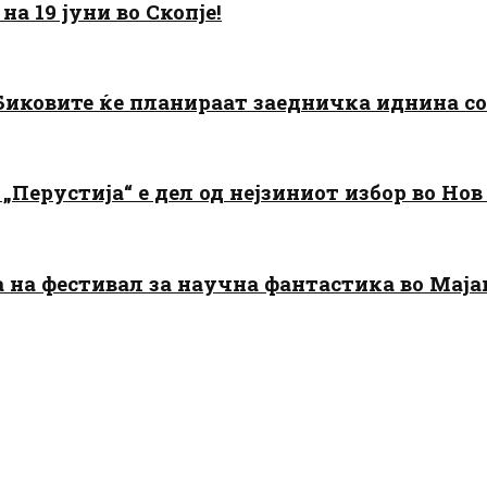
а 19 јуни во Скопје!
: Биковите ќе планираат заедничка иднина с
„Перустија“ е дел од нејзиниот избор во Нов
да на фестивал за научна фантастика во Мај