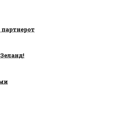
о партнерот
 Зеланд!
ами