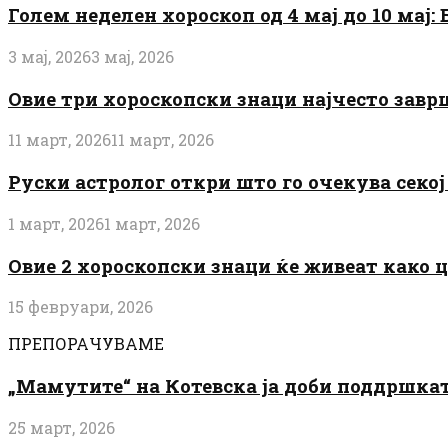
Голем неделен хороскоп од 4 мај до 10 мај
3 мај, 2026
3 мај, 2026
Овие три хороскопски знаци најчесто завр
11 март, 2026
11 март, 2026
Руски астролог откри што го очекува секој 
1 март, 2026
1 март, 2026
Овие 2 хороскопски знаци ќе живеат како 
15 февруари, 2026
ПРЕПОРАЧУВАМЕ
„Мамутите“ на Котевска ја доби поддршката
25 март, 2026