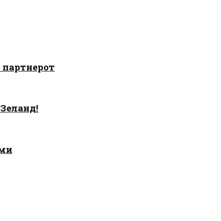
о партнерот
 Зеланд!
ами