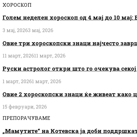
ХОРОСКОП
Голем неделен хороскоп од 4 мај до 10 мај
3 мај, 2026
3 мај, 2026
Овие три хороскопски знаци најчесто завр
11 март, 2026
11 март, 2026
Руски астролог откри што го очекува секој 
1 март, 2026
1 март, 2026
Овие 2 хороскопски знаци ќе живеат како 
15 февруари, 2026
ПРЕПОРАЧУВАМЕ
„Мамутите“ на Котевска ја доби поддршката