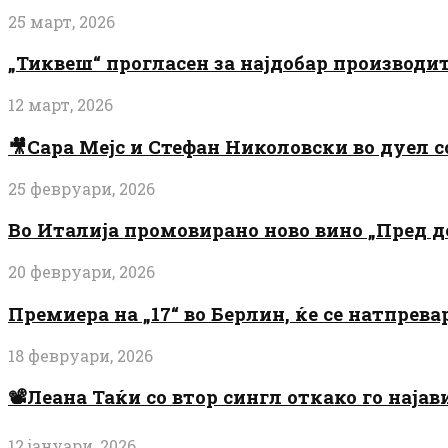
25 март, 2026
„Тиквеш“ прогласен за најдобар производи
12 март, 2026
🎥Сара Мејс и Стефан Николовски во дуел с
25 февруари, 2026
Во Италија промовирано ново вино „Пред 
20 февруари, 2026
Премиера на „17“ во Берлин, ќе се натпрев
18 февруари, 2026
📽️Леана Таќи со втор сингл откако го најав
12 јануари, 2026