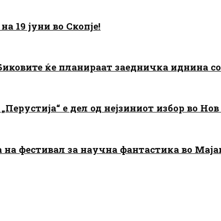
а 19 јуни во Скопје!
: Биковите ќе планираат заедничка иднина с
„Перустија“ е дел од нејзиниот избор во Нов
да на фестивал за научна фантастика во Мај