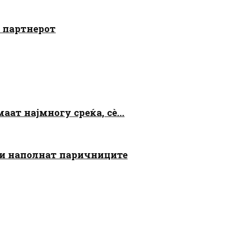
о партнерот
аат најмногу среќа, сè...
 ги наполнат паричниците