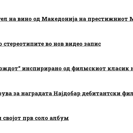
тел на вино од Македонија на престижниот 
о стереотипите во нов видео запис
дождот“ инспирирано од филмскиот класик
арува за наградата Најдобар дебитантски фи
и својот прв соло албум