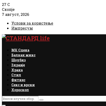
27
C
Скопје
7 август, 2026
Услови за користење
Импресум
Facebook
Instagram
Email
Rss
МК Сцена
Балкан микс
Шоубиз
Здравје
Храна
Стил
Фитнес
Секс и врски
Хороскоп
Search
Search
for: