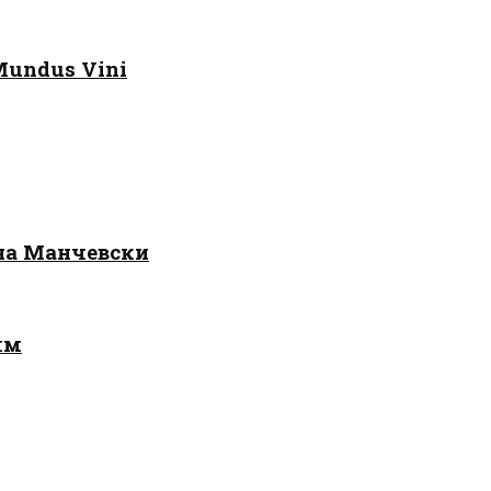
Mundus Vini
 на Манчевски
лм