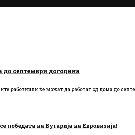
ма до септември догодина
ите работници ќе можат да работат од дома до септем
есе победата на Бугарија на Евровизија!