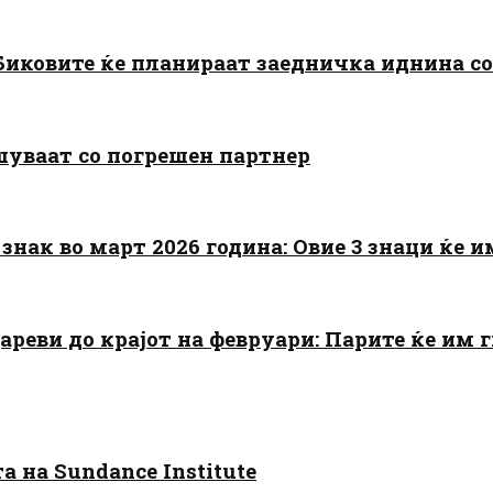
: Биковите ќе планираат заедничка иднина с
шуваат со погрешен партнер
знак во март 2026 година: Овие 3 знаци ќе им
цареви до крајот на февруари: Парите ќе им
 на Sundance Institute