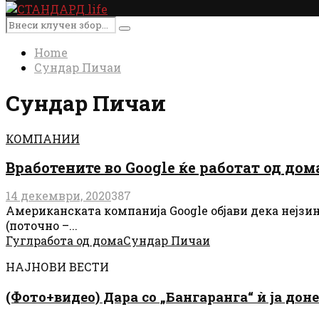
Primary
Menu
Search
Search
for:
Home
Сундар Пичаи
Сундар Пичаи
КОМПАНИИ
Вработените во Google ќе работат од до
14 декември, 2020
387
Американската компанија Google објави дека нејзин
(поточно –...
Гугл
работа од дома
Сундар Пичаи
НАЈНОВИ ВЕСТИ
(Фото+видео) Дара со „Бангаранга“ ѝ ја дон