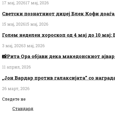
17 мај, 2026
17 мај, 2026
Светски познатниот диџеј Блек Кофи доаѓа н
15 мај, 2026
15 мај, 2026
Голем неделен хороскоп од 4 мај до 10 мај
3 мај, 2026
3 мај, 2026
📸Рита Ора објави дека македонскиот ајвар 
11 април, 2026
„Јон Вардар против галаксијата” со награ
26 март, 2026
Следете не
Стандард