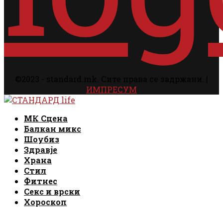
©2023 - standard.mk. Сите права се задржани. |
ИМПРЕСУМ
Facebook
Instagram
Email
Rss
Facebook
Instagram
Email
Rss
МК Сцена
Балкан микс
Шоубиз
Здравје
Храна
Стил
Фитнес
Секс и врски
Хороскоп