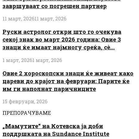
завршуваат со погрешен партнер
11 март, 2026
11 март, 2026
Руски астролог откри што го очекува
секој знак во март 2026 година: Овие 3
знаци ќе имаат најмногу среќа, сè...
1 март, 2026
1 март, 2026
Овие 2 хороскопски знаци ќе живеат како
цареви до крајот на февруари: Парите ќе
им ги наполнат паричниците
15 февруари, 2026
ПРЕПОРАЧУВАМЕ
„Мамутите“ на Котевска ја доби
поддршката на Sundance Institute