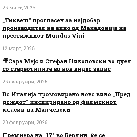
25 март, 2026
„Тиквеш“ прогласен за најдобар
производител на вино од Македонија на
престижниот Mundus Vini
12 март, 2026
🎥Сара Мејс и Стефан Николовски во дуел
со стереотипите во нов видео запис
25 февруари, 2026
Во Италија промовирано ново вино „Пред
дождот“ инспирирано од филмскиот
класик на Манчевски
20 февруари, 2026
Премиера на „17“ во Берлин, ќе се