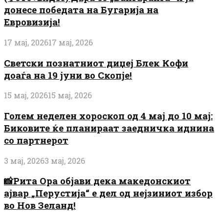
донесе победата на Бугарија на
Евровизија!
17 мај, 2026
17 мај, 2026
Светски познатниот диџеј Блек Кофи
доаѓа на 19 јуни во Скопје!
15 мај, 2026
15 мај, 2026
Голем неделен хороскоп од 4 мај до 10 мај:
Биковите ќе планираат заедничка иднина
со партнерот
3 мај, 2026
3 мај, 2026
📸Рита Ора објави дека македонскиот
ајвар „Перустија“ е дел од нејзиниот избор
во Нов Зеланд!