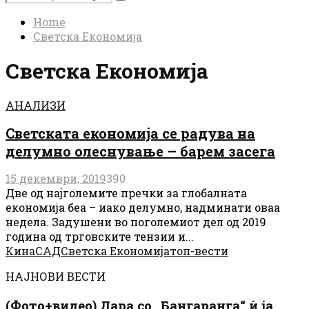
Search
for:
Home
Светска Економија
Светска Економија
АНАЛИЗИ
Светската економија се радува на
делумно олеснување – барем засега
15 декември, 2019
390
Две од најголемите пречки за глобалната
економија беа – иако делумно, надминати оваа
недела. Задушени во поголемиот дел од 2019
година од трговските тензии и...
Кина
САД
Светска Економија
топ-вести
НАЈНОВИ ВЕСТИ
(Фото+видео) Дара со „Бангаранга“ ѝ ја