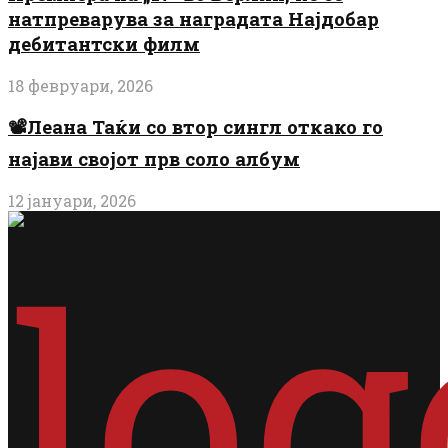
натпреварува за наградата Најдобар
дебитантски филм
18 февруари, 2026
📽️Леана Таќи со втор сингл откако го
најави својот прв соло албум
12 јануари, 2026