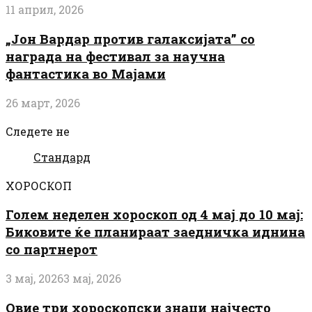
11 април, 2026
„Јон Вардар против галаксијата” со
награда на фестивал за научна
фантастика во Мајами
26 март, 2026
Следете не
Стандард
ХОРОСКОП
Голем неделен хороскоп од 4 мај до 10 мај:
Биковите ќе планираат заедничка иднина
со партнерот
3 мај, 2026
3 мај, 2026
Овие три хороскопски знаци најчесто