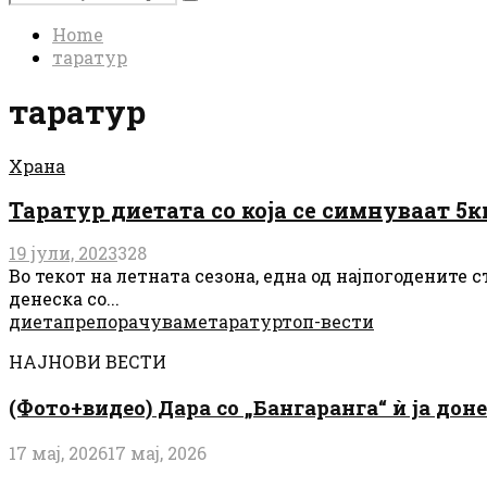
Search
for:
Home
таратур
таратур
Храна
Таратур диетата со која се симнуваат 5кг
19 јули, 2023
328
Во текот на летната сезона, една од најпогодените 
денеска со...
диета
препорачуваме
таратур
топ-вести
НАЈНОВИ ВЕСТИ
(Фото+видео) Дара со „Бангаранга“ ѝ ја дон
17 мај, 2026
17 мај, 2026