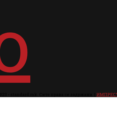
023 - standard.mk. Сите права се задржани. |
ИМПРЕС