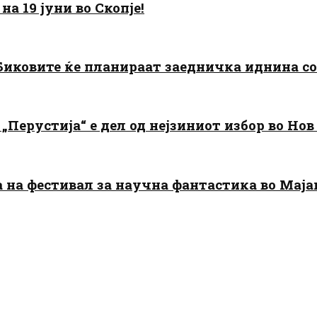
а 19 јуни во Скопје!
: Биковите ќе планираат заедничка иднина с
„Перустија“ е дел од нејзиниот избор во Нов
да на фестивал за научна фантастика во Мај