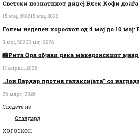
Светски познатниот диџеј Блек Кофи доаѓа н
15 мај, 2026
15 мај, 2026
Голем неделен хороскоп од 4 мај до 10 мај
3 мај, 2026
3 мај, 2026
📸Рита Ора објави дека македонскиот ајвар 
11 април, 2026
„Јон Вардар против галаксијата” со награ
26 март, 2026
Следете не
Стандард
ХОРОСКОП