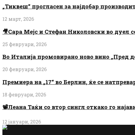
„Тиквеш“ прогласен за најдобар производи
12 март, 2026
🎥Сара Мејс и Стефан Николовски во дуел с
25 февруари, 2026
Во Италија промовирано ново вино „Пред 
20 февруари, 2026
Премиера на „17“ во Берлин, ќе се натпрев
18 февруари, 2026
📽️Леана Таќи со втор сингл откако го најав
12 јануари, 2026