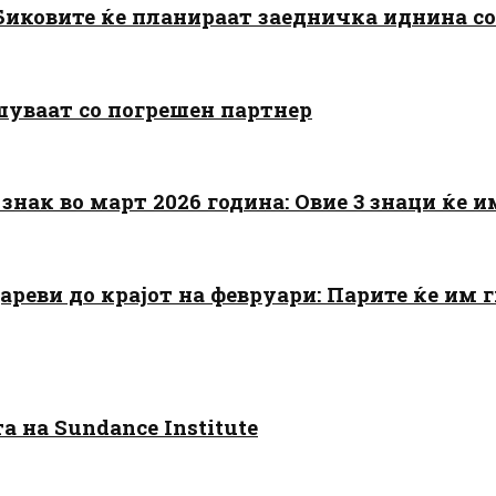
: Биковите ќе планираат заедничка иднина с
шуваат со погрешен партнер
знак во март 2026 година: Овие 3 знаци ќе им
цареви до крајот на февруари: Парите ќе им
 на Sundance Institute