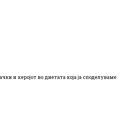
ачки и херојот во диетата која ја споделуваме