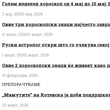
Голем неделен хороскоп од 4 мај до 10 мај
3 мај, 2026
3 мај, 2026
Овие три хороскопски знаци најчесто завр
11 март, 2026
11 март, 2026
Руски астролог откри што го очекува секој 
1 март, 2026
1 март, 2026
Овие 2 хороскопски знаци ќе живеат како 
15 февруари, 2026
ПРЕПОРАЧУВАМЕ
„Мамутите“ на Котевска ја доби поддршката
25 март, 2026