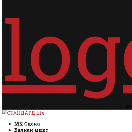
©2
Facebook
Instagram
Email
Rss
Facebook
Instagram
Email
Rss
МК Сцена
Балкан микс