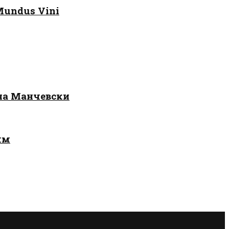
Mundus Vini
 на Манчевски
лм