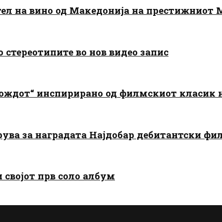
тел на вино од Македонија на престижниот 
о стереотипите во нов видео запис
дождот“ инспирирано од филмскиот класик
арува за наградата Најдобар дебитантски фи
и својот прв соло албум