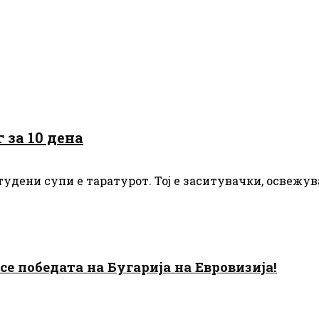
 за 10 дена
студени супи е таратурот. Тој е заситувачки, освежув
есе победата на Бугарија на Евровизија!