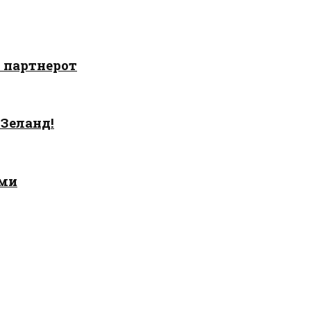
о партнерот
 Зеланд!
ами