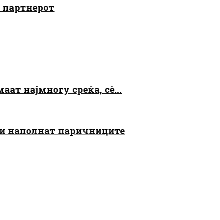
о партнерот
аат најмногу среќа, сè...
 ги наполнат паричниците