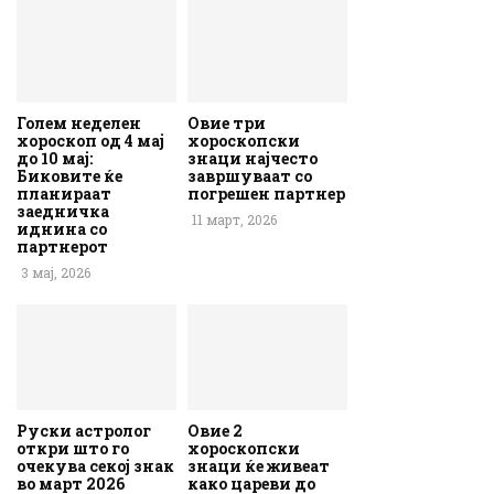
Голем неделен
Овие три
хороскоп од 4 мај
хороскопски
до 10 мај:
знаци најчесто
Биковите ќе
завршуваат со
планираат
погрешен партнер
заедничка
11 март, 2026
иднина со
партнерот
3 мај, 2026
Руски астролог
Овие 2
откри што го
хороскопски
очекува секој знак
знаци ќе живеат
во март 2026
како цареви до