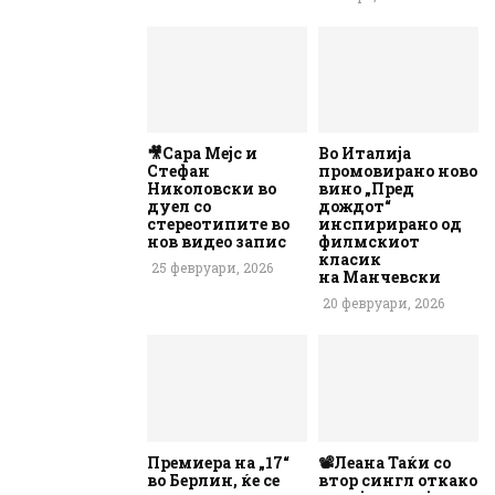
🎥Сара Мејс и
Во Италија
Стефан
промовирано ново
Николовски во
вино „Пред
дуел со
дождот“
стереотипите во
инспирирано од
нов видео запис
филмскиот
класик
25 февруари, 2026
на Манчевски
20 февруари, 2026
Премиера на „17“
📽️Леана Таќи со
во Берлин, ќе се
втор сингл откако