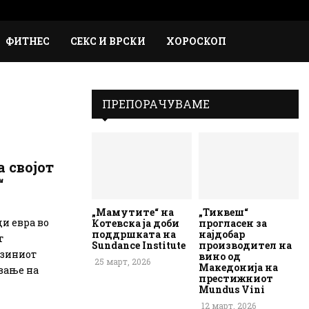
Faceb
Inst
Em
Rs
ФИТНЕС
СЕКС И ВРСКИ
ХОРОСКОП
ПРЕПОРАЧУВАМЕ
а својот
“
„Мамутите“ на
„Тиквеш“
и евра во
Котевска ја доби
прогласен за
поддршката на
најдобар
т
Sundance Institute
производител на
јзиниот
вино од
25 март, 2026
Македонија на
вање на
престижниот
Mundus Vini
12 март, 2026