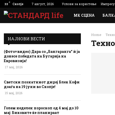
C
Скопје
7 август, 2026
Услови за користење
Импресу
33
МК СЦЕНА
БАЛК
Home
Техн
НАЈНОВИ ВЕСТИ
Техно
(Фото+видео) Дара со „Бангаранга“ ѝ ја
донесе победата на Бугарија на
Евровизија!
17 мај, 2026
Светски познатниот диџеј Блек Кофи
доаѓа на 19 јуни во Скопје!
15 мај, 2026
Голем неделен хороскоп од 4 мај до 10
мај: Биковите ќе планираат