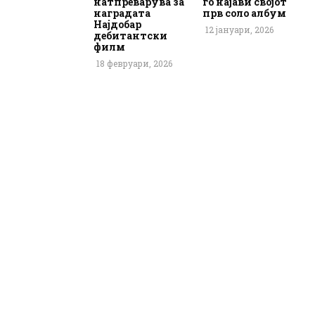
натпреварува за
го најави својот
наградата
прв соло албум
Најдобар
12 јануари, 2026
дебитантски
филм
18 февруари, 2026