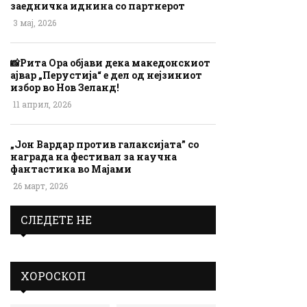
заедничка иднина со партнерот
3 мај, 2026
📸Рита Ора објави дека македонскиот
ајвар „Перустија“ е дел од нејзиниот
избор во Нов Зеланд!
11 април, 2026
„Јон Вардар против галаксијата” со
награда на фестивал за научна
фантастика во Мајами
26 март, 2026
СЛЕДЕТЕ НЕ
ХОРОСКОП