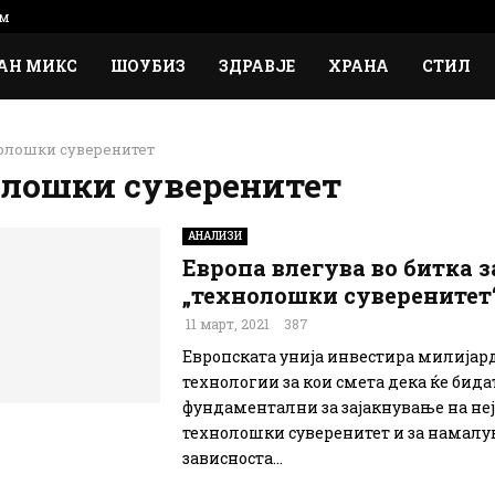
м
АН МИКС
ШОУБИЗ
ЗДРАВЈЕ
ХРАНА
СТИЛ
олошки суверенитет
лошки суверенитет
АНАЛИЗИ
Европа влегува во битка з
„технолошки суверенитет
11 март, 2021
387
Европската унија инвестира милијард
технологии за кои смета дека ќе бида
фундаментални за зајакнување на не
технолошки суверенитет и за намалу
зависноста...