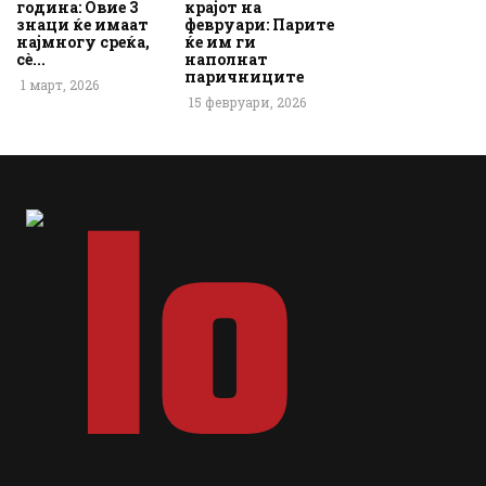
година: Овие 3
крајот на
знаци ќе имаат
февруари: Парите
најмногу среќа,
ќе им ги
сè...
наполнат
паричниците
1 март, 2026
15 февруари, 2026