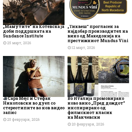
„Мамутите“ на Котевска ја
„Тиквеш“ прогласен за
доби поддршката на
најдобар производител на
Sundance Institute
вино од Македонија на
престижниот Mundus Vini
25 март, 2026
12 март, 2026
Сара Мејс и Стефан
Во Италија промовирано
Николовски во дуел со
ново вино „Пред дождот“
стереотипите во нов видео
инспирирано од
запис
филмскиот класик
на Манчевски
25 февруари, 2026
20 февруари, 2026