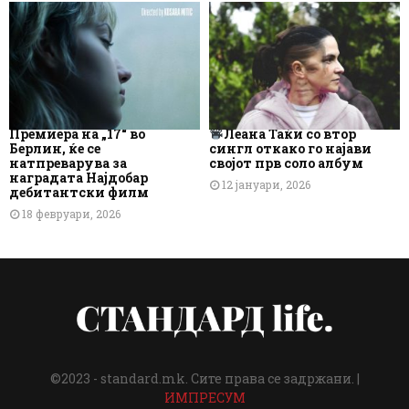
Премиера на „17“ во
Леана Таќи со втор
Берлин, ќе се
сингл откако го најави
натпреварува за
својот прв соло албум
наградата Најдобар
12 јануари, 2026
дебитантски филм
18 февруари, 2026
©2023 - standard.mk. Сите права се задржани. |
ИМПРЕСУМ