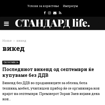
Услови за користење
Импресум
Facebook
Instagram
Email
Rss
PRIMARY
MENU
Home
викед
викед
ЕКОНОМИЈА
Последниот викенд од септември ќе
купуваме без ДДВ
Викенд без ДДВ во продавниците за облека, бела
техника, мебел, училишен прибор ќе се организира кон
крајот на септември. Премиерот Зоран Заев изјави дека
кон...