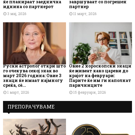
ќе планираат заедничка
завршуваат со погрешен
иднина со партнерот
партнер
3 мај, 2026
11 март, 2026
Руски астролог откри што
Овие 2 хороскопски знаци
го очекува секој знак во
ќе живеат како цареви до
март 2026 година: Овие 3
крајот на февруари:
знаци ќе имаат најмногу
Парите ќе им ги наполнат
среќа, сè...
паричниците
1 март, 2026
15 февруари, 2026
ПРЕПОРАЧУВАМЕ