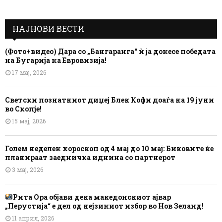
НАЈНОВИ ВЕСТИ
(Фото+видео) Дара со „Бангаранга“ ѝ ја донесе победата
на Бугарија на Евровизија!
17 мај, 2026
Светски познатниот диџеј Блек Кофи доаѓа на 19 јуни
во Скопје!
15 мај, 2026
Голем неделен хороскоп од 4 мај до 10 мај: Биковите ќе
планираат заедничка иднина со партнерот
3 мај, 2026
Рита Ора објави дека македонскиот ајвар
„Перустија“ е дел од нејзиниот избор во Нов Зеланд!
11 април, 2026