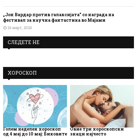
„Јон Вардар против галаксијата” со награда на
фестивал за научна фантастика во Мајами
26 март, 2026
СЛЕДЕТЕ НЕ
ХОРОСКОП
Голем неделен хороскоп
Овие три хороскопски
од 4 мај до 10 мај: Биковите
знаци најчесто