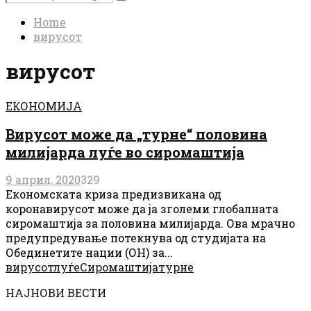
Search
for:
Home
вирусот
вирусот
ЕКОНОМИЈА
Вирусот може да „турне“ половина
милијарда луѓе во сиромаштија
9 април, 2020
329
Економската криза предизвикана од
коронавирусот може да ја зголеми глобалната
сиромаштија за половина милијарда. Ова мрачно
предупредување потекнува од студијата на
Обединетите нации (ОН) за...
вирусот
луѓе
Сиромаштија
турне
НАЈНОВИ ВЕСТИ