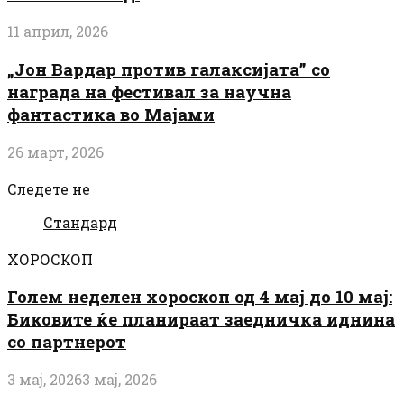
11 април, 2026
„Јон Вардар против галаксијата” со
награда на фестивал за научна
фантастика во Мајами
26 март, 2026
Следете не
Стандард
ХОРОСКОП
Голем неделен хороскоп од 4 мај до 10 мај:
Биковите ќе планираат заедничка иднина
со партнерот
3 мај, 2026
3 мај, 2026