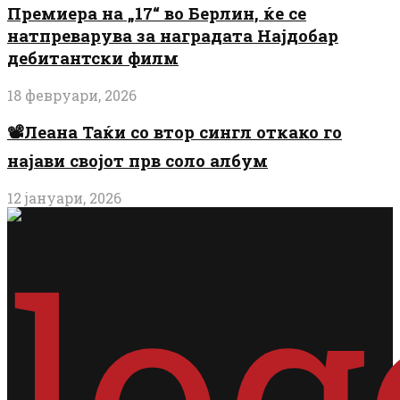
Премиера на „17“ во Берлин, ќе се
натпреварува за наградата Најдобар
дебитантски филм
18 февруари, 2026
📽️Леана Таќи со втор сингл откако го
најави својот прв соло албум
12 јануари, 2026