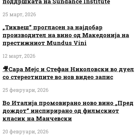
поддршката на Sundance Institute
25 март, 2026
„Тиквеш“ прогласен за најдобар
производител на вино од Македонија на
престижниот Mundus Vini
12 март, 2026
🎥Сара Мејс и Стефан Николовски во дуел
со стереотипите во нов видео запис
25 февруари, 2026
Во Италија промовирано ново вино „Пред
дождот“ инспирирано од филмскиот
класик на Манчевски
20 февруари, 2026