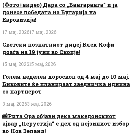
(Фото+видео) Дара со „Бангаранга“ ѝ ја
донесе победата на Бугарија на
Евровизија!
17 мај, 2026
17 мај, 2026
Светски познатниот диџеј Блек Кофи
доаѓа на 19 јуни во Скопје!
15 мај, 2026
15 мај, 2026
Голем неделен хороскоп од 4 мај до 10 мај:
Биковите ќе планираат заедничка иднина
со партнерот
3 мај, 2026
3 мај, 2026
📸Рита Ора објави дека македонскиот
ајвар „Перустија“ е дел од нејзиниот избор
во Нов Зеланд!