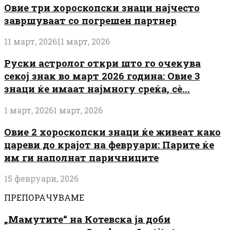
Овие три хороскопски знаци најчесто
завршуваат со погрешен партнер
11 март, 2026
11 март, 2026
Руски астролог откри што го очекува
секој знак во март 2026 година: Овие 3
знаци ќе имаат најмногу среќа, сè...
1 март, 2026
1 март, 2026
Овие 2 хороскопски знаци ќе живеат како
цареви до крајот на февруари: Парите ќе
им ги наполнат паричниците
15 февруари, 2026
ПРЕПОРАЧУВАМЕ
„Мамутите“ на Котевска ја доби