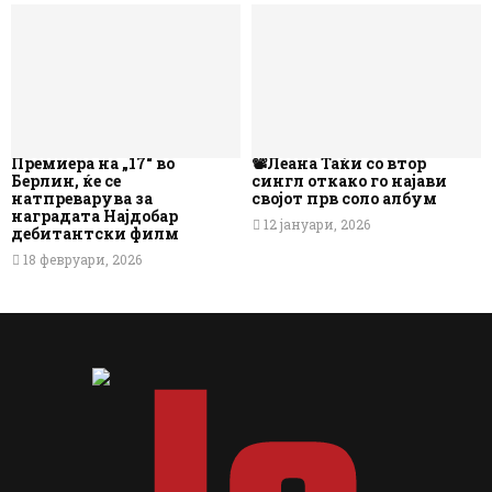
Премиера на „17“ во
📽️Леана Таќи со втор
Берлин, ќе се
сингл откако го најави
натпреварува за
својот прв соло албум
наградата Најдобар
12 јануари, 2026
дебитантски филм
18 февруари, 2026