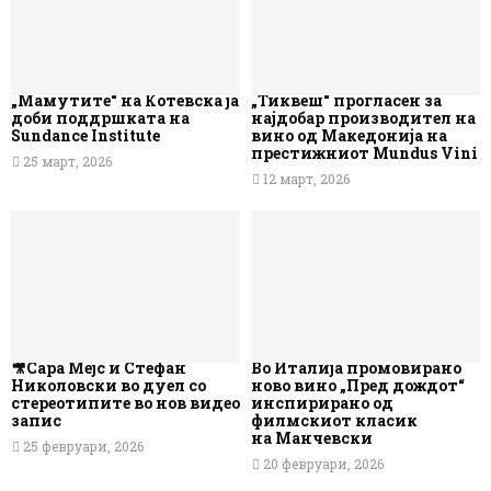
„Мамутите“ на Котевска ја
„Тиквеш“ прогласен за
доби поддршката на
најдобар производител на
Sundance Institute
вино од Македонија на
престижниот Mundus Vini
25 март, 2026
12 март, 2026
🎥Сара Мејс и Стефан
Во Италија промовирано
Николовски во дуел со
ново вино „Пред дождот“
стереотипите во нов видео
инспирирано од
запис
филмскиот класик
на Манчевски
25 февруари, 2026
20 февруари, 2026