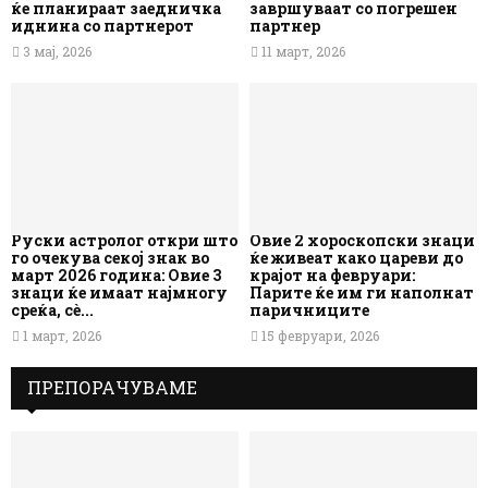
ќе планираат заедничка
завршуваат со погрешен
иднина со партнерот
партнер
3 мај, 2026
11 март, 2026
Руски астролог откри што
Овие 2 хороскопски знаци
го очекува секој знак во
ќе живеат како цареви до
март 2026 година: Овие 3
крајот на февруари:
знаци ќе имаат најмногу
Парите ќе им ги наполнат
среќа, сè...
паричниците
1 март, 2026
15 февруари, 2026
ПРЕПОРАЧУВАМЕ