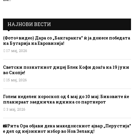
НАЈНОВИ ВЕСТИ
(Фото+видео) Дара со „Бангаранга“ ѝ ја донесе победата
на Бугарија на Евровизија!
17 мај, 2026
Светски познатниот диџеј Блек Кофи доаѓа на 19 јуни
во Скопје!
15 мај, 2026
Голем неделен хороскоп од 4 мај до 10 мај: Биковите ќе
планираат заедничка иднина со партнерот
3 мај, 2026
📸Рита Ора објави дека македонскиот ајвар „Перустија“
е дел од нејзиниот избор во Нов Зеланд!