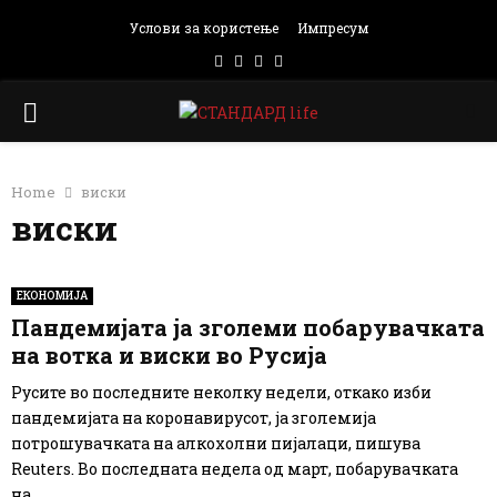
Услови за користење
Импресум
Facebook
Instagram
Email
Rss
PRIMARY
MENU
Home
виски
виски
ЕКОНОМИЈА
Пандемијата ја зголеми побарувачката
на вотка и виски во Русија
Русите во последните неколку недели, откако изби
пандемијата на коронавирусот, ја зголемија
потрошувачката на алкохолни пијалаци, пишува
Reuters. Во последната недела од март, побарувачката
на...