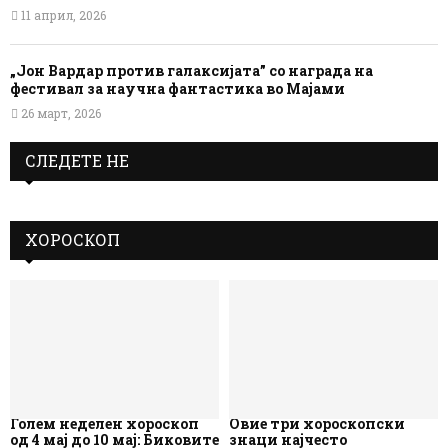
11 април, 2026
„Јон Вардар против галаксијата” со награда на
фестивал за научна фантастика во Мајами
26 март, 2026
СЛЕДЕТЕ НЕ
ХОРОСКОП
Голем неделен хороскоп
Овие три хороскопски
од 4 мај до 10 мај: Биковите
знаци најчесто