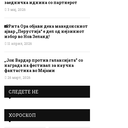
заедничка иднина со партнерот
3 мај, 2026
📸Рита Ора објави дека македонскиот
ајвар „Перустија“ е дел од нејзиниот
избор во Нов Зеланд!
11 април, 2026
„Јон Вардар против галаксијата” со
награда на фестивал за научна
фантастика во Мајами
26 март, 2026
СЛЕДЕТЕ НЕ
ХОРОСКОП