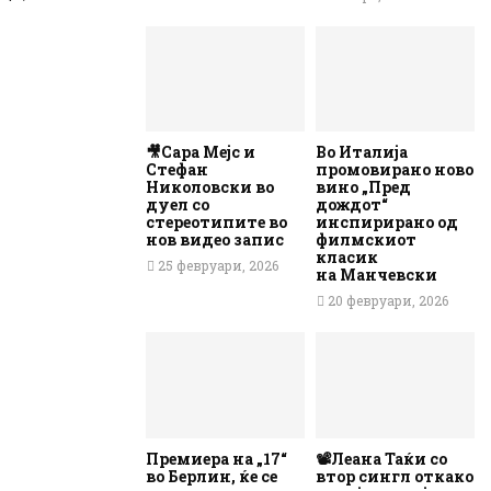
🎥Сара Мејс и
Во Италија
Стефан
промовирано ново
Николовски во
вино „Пред
дуел со
дождот“
стереотипите во
инспирирано од
нов видео запис
филмскиот
класик
25 февруари, 2026
на Манчевски
20 февруари, 2026
Премиера на „17“
📽️Леана Таќи со
во Берлин, ќе се
втор сингл откако