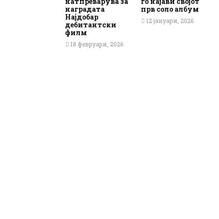
натпреварува за
го најави својот
наградата
прв соло албум
Најдобар
12 јануари, 2026
дебитантски
филм
18 февруари, 2026