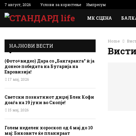
7 август, 2026
Услови за користење
Импресум
МК СЦЕНА
БАЛК
Home
Вис
НАЈНОВИ ВЕСТИ
Висти
(Фото+видео) Дара со „Бангаранга“ ѝ ја
донесе победата на Бугарија на
Евровизија!
17 мај, 2026
Светски познатниот диџеј Блек Кофи
доаѓа на 19 јуни во Скопје!
15 мај, 2026
Голем неделен хороскоп од 4 мај до 10
мај: Биковите ќе планираат