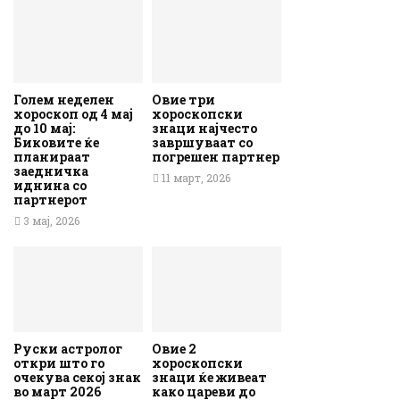
Голем неделен
Овие три
хороскоп од 4 мај
хороскопски
до 10 мај:
знаци најчесто
Биковите ќе
завршуваат со
планираат
погрешен партнер
заедничка
11 март, 2026
иднина со
партнерот
3 мај, 2026
Руски астролог
Овие 2
откри што го
хороскопски
очекува секој знак
знаци ќе живеат
во март 2026
како цареви до