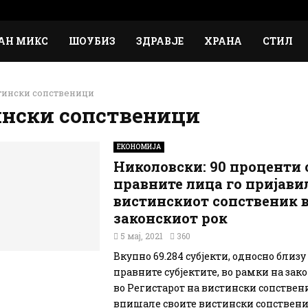
АН МИКС
ШОУБИЗ
ЗДРАВЈЕ
ХРАНА
СТИЛ
тински сопственици
нски сопственици
ЕКОНОМИЈА
Николовски: 90 проценти 
правните лица го пријави
вистинскиот сопственик 
законскиот рок
5 мај, 2021
360
Вкупно 69.284 субјекти, односно близу
правните субјектите, во рамки на зако
во Регистарот на вистински сопствен
впишале своите вистински сопствени