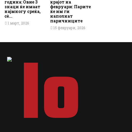
година: Овие 3
крајот на
знаци ќе имаат
февруари: Парите
најмногу среќа,
ќе им ги
сè...
наполнат
паричниците
1 март, 2026
15 февруари, 2026