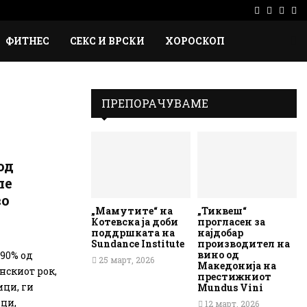
Facebook
Instag
Ema
Rs
ФИТНЕС
СЕКС И ВРСКИ
ХОРОСКОП
ПРЕПОРАЧУВАМЕ
од
ле
во
„Мамутите“ на
„Тиквеш“
Котевска ја доби
прогласен за
поддршката на
најдобар
Sundance Institute
производител на
вино од
 90% од
25 март, 2026
Македонија на
нскиот рок,
престижниот
ици, ги
Mundus Vini
ци,
12 март, 2026