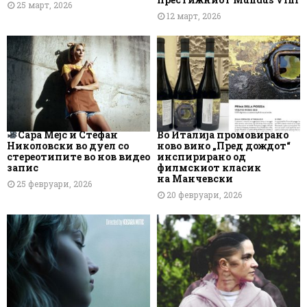
25 март, 2026
12 март, 2026
Сара Мејс и Стефан
Во Италија промовирано
Николовски во дуел со
ново вино „Пред дождот“
стереотипите во нов видео
инспирирано од
запис
филмскиот класик
на Манчевски
25 февруари, 2026
20 февруари, 2026