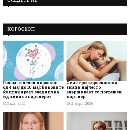
ХОРОСКОП
Голем неделен хороскоп
Овие три хороскопски
од 4 мај до 10 мај: Биковите
знаци најчесто
ќе планираат заедничка
завршуваат со погрешен
иднина со партнерот
партнер
3 мај, 2026
11 март, 2026