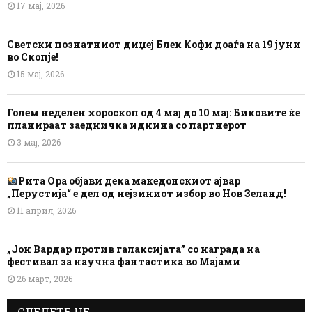
17 мај, 2026
Светски познатниот диџеј Блек Кофи доаѓа на 19 јуни
во Скопје!
15 мај, 2026
Голем неделен хороскоп од 4 мај до 10 мај: Биковите ќе
планираат заедничка иднина со партнерот
3 мај, 2026
Рита Ора објави дека македонскиот ајвар
„Перустија“ е дел од нејзиниот избор во Нов Зеланд!
11 април, 2026
„Јон Вардар против галаксијата” со награда на
фестивал за научна фантастика во Мајами
26 март, 2026
СЛЕДЕТЕ НЕ