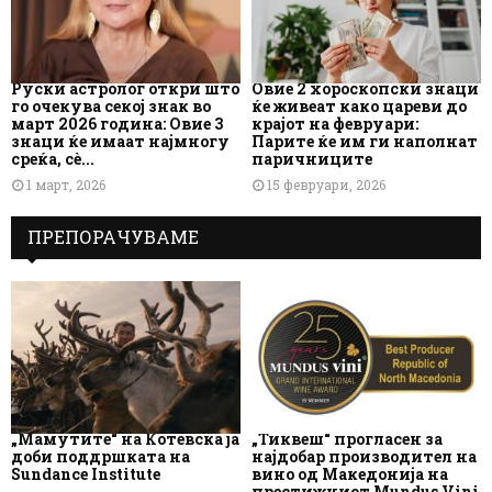
Руски астролог откри што
Овие 2 хороскопски знаци
го очекува секој знак во
ќе живеат како цареви до
март 2026 година: Овие 3
крајот на февруари:
знаци ќе имаат најмногу
Парите ќе им ги наполнат
среќа, сè...
паричниците
1 март, 2026
15 февруари, 2026
ПРЕПОРАЧУВАМЕ
„Мамутите“ на Котевска ја
„Тиквеш“ прогласен за
доби поддршката на
најдобар производител на
Sundance Institute
вино од Македонија на
престижниот Mundus Vini