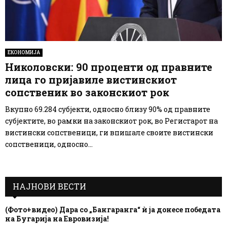
ЕКОНОМИЈА
Николовски: 90 проценти од правните
лица го пријавиле вистинскиот
сопственик во законскиот рок
Вкупно 69.284 субјекти, односно близу 90% од правните
субјектите, во рамки на законскиот рок, во Регистарот на
вистински сопственици, ги впишале своите вистински
сопственици, односно...
НАЈНОВИ ВЕСТИ
(Фото+видео) Дара со „Бангаранга“ ѝ ја донесе победата
на Бугарија на Евровизија!