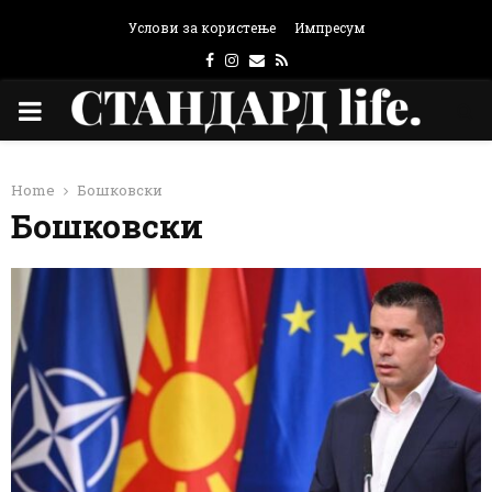
Услови за користење
Импресум
Facebook
Instagram
Email
Rss
PRIMARY
MENU
Home
Бошковски
Бошковски