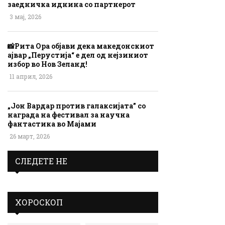
заедничка иднина со партнерот
3 мај, 2026
📸Рита Ора објави дека македонскиот
ајвар „Перустија“ е дел од нејзиниот
избор во Нов Зеланд!
11 април, 2026
„Јон Вардар против галаксијата” со
награда на фестивал за научна
фантастика во Мајами
26 март, 2026
СЛЕДЕТЕ НЕ
ХОРОСКОП