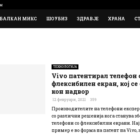
м
БАЛКАН МИКС
ШОУБИЗ
ЗДРАВЈЕ
ХРАНА
С
ТЕХНОЛОГИЈА
Vivo патентирал телефон 
флексибилен екран, кој се
кон надвор
12 февруари, 2021
359
Производителите на телефони експе
со различни решенија кога станува зб
телефони со флексибилни екрани. На
пример е во форма на патент на Vivo, за