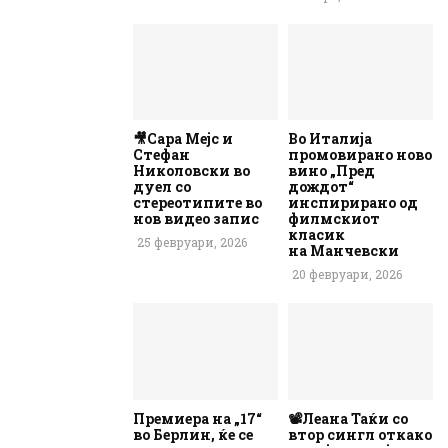
🎥Сара Мејс и
Во Италија
Стефан
промовирано ново
Николовски во
вино „Пред
дуел со
дождот“
стереотипите во
инспирирано од
нов видео запис
филмскиот
класик
25 февруари, 2026
на Манчевски
20 февруари, 2026
Премиера на „17“
📽️Леана Таќи со
во Берлин, ќе се
втор сингл откако