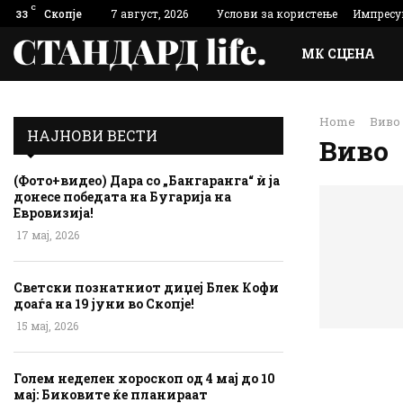
C
Скопје
7 август, 2026
Услови за користење
Импресу
33
МК СЦЕНА
Home
Виво
НАЈНОВИ ВЕСТИ
Виво
(Фото+видео) Дара со „Бангаранга“ ѝ ја
донесе победата на Бугарија на
Евровизија!
17 мај, 2026
Светски познатниот диџеј Блек Кофи
доаѓа на 19 јуни во Скопје!
15 мај, 2026
Голем неделен хороскоп од 4 мај до 10
мај: Биковите ќе планираат