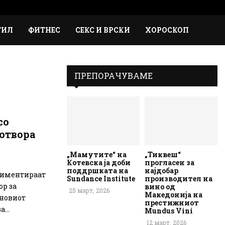
Faceb
Inst
Em
Rs
ТИЛ
ФИТНЕС
СЕКС И ВРСКИ
ХОРОСКОП
ПРЕПОРАЧУВАМЕ
со
 отвора
„Мамутите“ на
„Тиквеш“
Котевска ја доби
прогласен за
поддршката на
најдобар
риментираат
Sundance Institute
производител на
ор за
вино од
25 март, 2026
Македонија на
јновиот
престижниот
...
Mundus Vini
12 март, 2026