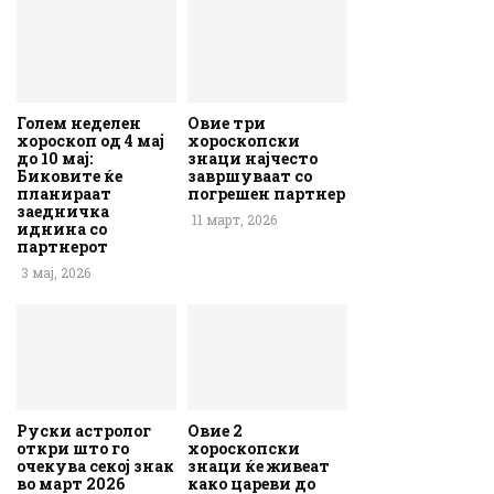
Голем неделен
Овие три
хороскоп од 4 мај
хороскопски
до 10 мај:
знаци најчесто
Биковите ќе
завршуваат со
планираат
погрешен партнер
заедничка
11 март, 2026
иднина со
партнерот
3 мај, 2026
Руски астролог
Овие 2
откри што го
хороскопски
очекува секој знак
знаци ќе живеат
во март 2026
како цареви до