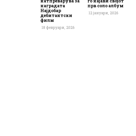
натпреварува за
го најави својот
наградата
прв соло албум
Најдобар
12 јануари, 2026
дебитантски
филм
18 февруари, 2026