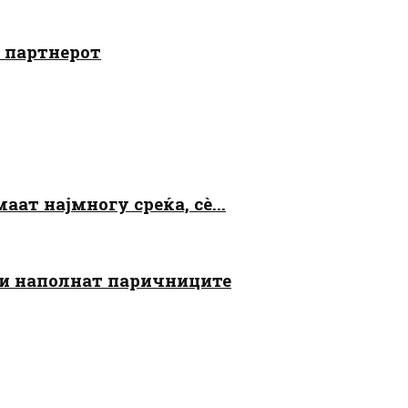
о партнерот
аат најмногу среќа, сè...
 ги наполнат паричниците