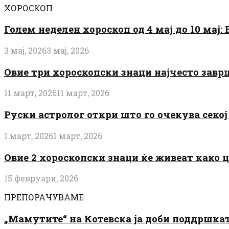
ХОРОСКОП
Голем неделен хороскоп од 4 мај до 10 мај
3 мај, 2026
3 мај, 2026
Овие три хороскопски знаци најчесто завр
11 март, 2026
11 март, 2026
Руски астролог откри што го очекува секој 
1 март, 2026
1 март, 2026
Овие 2 хороскопски знаци ќе живеат како 
15 февруари, 2026
ПРЕПОРАЧУВАМЕ
„Мамутите“ на Котевска ја доби поддршката