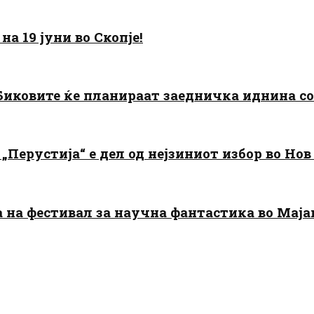
а 19 јуни во Скопје!
: Биковите ќе планираат заедничка иднина с
„Перустија“ е дел од нејзиниот избор во Нов
да на фестивал за научна фантастика во Мај