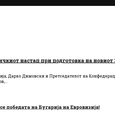
ичкиот настап при подготовка на новиот 
ија, Дарко Димовски и Претседателот на Конфедераци
,...
есе победата на Бугарија на Евровизија!