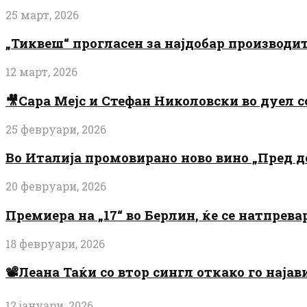
25 март, 2026
„Тиквеш“ прогласен за најдобар производи
12 март, 2026
🎥Сара Мејс и Стефан Николовски во дуел с
25 февруари, 2026
Во Италија промовирано ново вино „Пред 
20 февруари, 2026
Премиера на „17“ во Берлин, ќе се натпрев
18 февруари, 2026
📽️Леана Таќи со втор сингл откако го најав
12 јануари, 2026