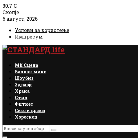
30.7
C
Скопје
6 август, 2026
Услови за користење
Импресум
Facebook
Instagram
Email
Rss
МК Сцена
Балкан микс
Шоубиз
Здравје
Храна
Стил
Фитнес
Секс и врски
Хороскоп
Search
Search
for: