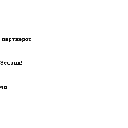
о партнерот
 Зеланд!
ами