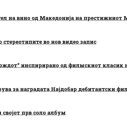
тел на вино од Македонија на престижниот 
о стереотипите во нов видео запис
дождот“ инспирирано од филмскиот класик
арува за наградата Најдобар дебитантски фи
и својот прв соло албум