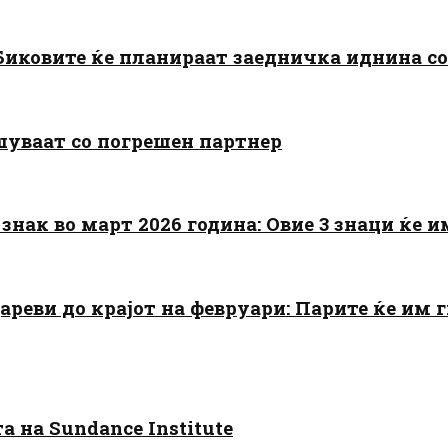
: Биковите ќе планираат заедничка иднина с
шуваат со погрешен партнер
знак во март 2026 година: Овие 3 знаци ќе им
цареви до крајот на февруари: Парите ќе им
 на Sundance Institute