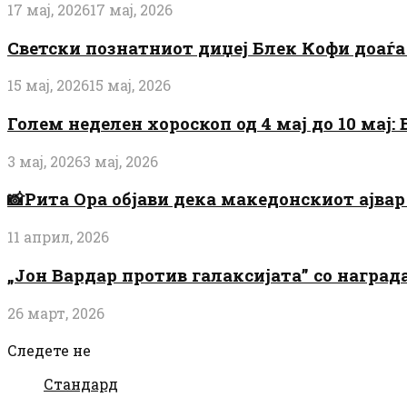
17 мај, 2026
17 мај, 2026
Светски познатниот диџеј Блек Кофи доаѓа н
15 мај, 2026
15 мај, 2026
Голем неделен хороскоп од 4 мај до 10 мај
3 мај, 2026
3 мај, 2026
📸Рита Ора објави дека македонскиот ајвар 
11 април, 2026
„Јон Вардар против галаксијата” со награ
26 март, 2026
Следете не
Стандард