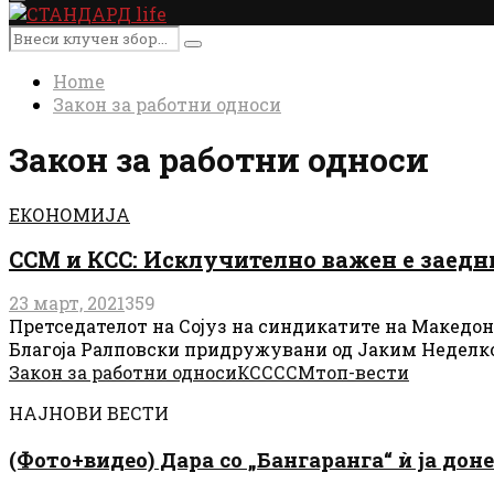
Primary
Menu
Search
Search
for:
Home
Закон за работни односи
Закон за работни односи
ЕКОНОМИЈА
ССМ и КСС: Исклучително важен е заедн
23 март, 2021
359
Претседателот на Сојуз на синдикатите на Македон
Благоја Ралповски придружувани од Јаким Неделков
Закон за работни односи
КСС
ССМ
топ-вести
НАЈНОВИ ВЕСТИ
(Фото+видео) Дара со „Бангаранга“ ѝ ја дон