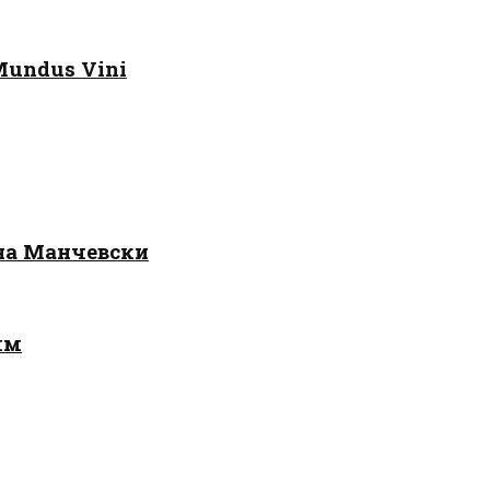
Mundus Vini
 на Манчевски
лм