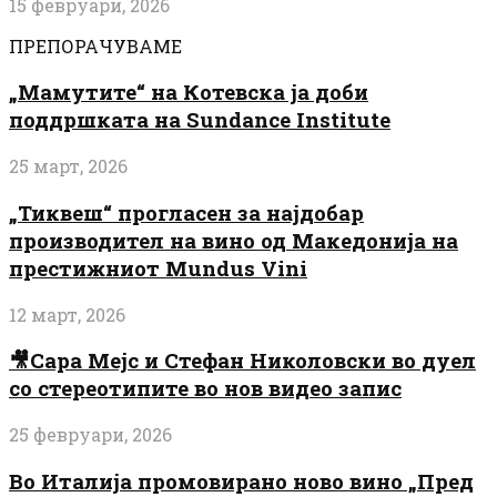
15 февруари, 2026
ПРЕПОРАЧУВАМЕ
„Мамутите“ на Котевска ја доби
поддршката на Sundance Institute
25 март, 2026
„Тиквеш“ прогласен за најдобар
производител на вино од Македонија на
престижниот Mundus Vini
12 март, 2026
🎥Сара Мејс и Стефан Николовски во дуел
со стереотипите во нов видео запис
25 февруари, 2026
Во Италија промовирано ново вино „Пред