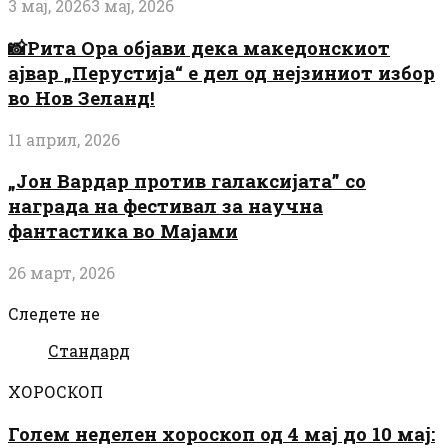
3 мај, 2026
3 мај, 2026
📸Рита Ора објави дека македонскиот
ајвар „Перустија“ е дел од нејзиниот избор
во Нов Зеланд!
11 април, 2026
„Јон Вардар против галаксијата” со
награда на фестивал за научна
фантастика во Мајами
26 март, 2026
Следете не
Стандард
ХОРОСКОП
Голем неделен хороскоп од 4 мај до 10 мај: