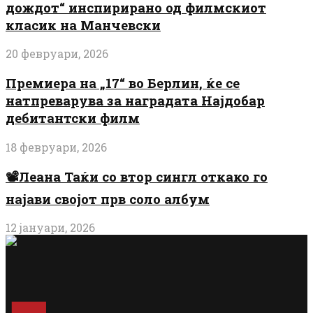
дождот“ инспирирано од филмскиот
класик на Манчевски
20 февруари, 2026
Премиера на „17“ во Берлин, ќе се
натпреварува за наградата Најдобар
дебитантски филм
18 февруари, 2026
📽️Леана Таќи со втор сингл откако го
најави својот прв соло албум
12 јануари, 2026