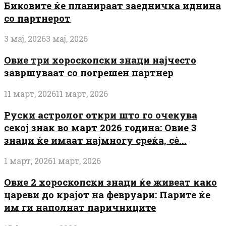
Биковите ќе планираат заедничка иднина
со партнерот
3 мај, 2026
3 мај, 2026
Овие три хороскопски знаци најчесто
завршуваат со погрешен партнер
11 март, 2026
11 март, 2026
Руски астролог откри што го очекува
секој знак во март 2026 година: Овие 3
знаци ќе имаат најмногу среќа, сè...
1 март, 2026
1 март, 2026
Овие 2 хороскопски знаци ќе живеат како
цареви до крајот на февруари: Парите ќе
им ги наполнат паричниците