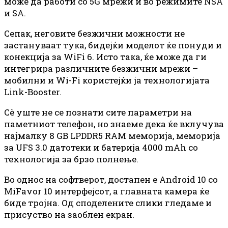
може да работи со 5G мрежи и во режимите NSA
и SA.
Сепак, неговите безжични можности не
застануваат тука, бидејќи моделот ќе понуди и
конекција за WiFi 6. Исто така, ќе може да ги
интегрира различните безжични мрежи –
мобилни и Wi-Fi користејќи ја технологијата
Link-Booster.
Сè уште не се познати сите параметри на
паметниот телефон, но знаеме дека ќе вклучува
најмалку 8 GB LPDDR5 RAM меморија, меморија
за UFS 3.0 датотеки и батерија 4000 mAh со
технологија за брзо полнење.
Во однос на софтверот, достапен е Android 10 со
MiFavor 10 интерфејсот, а главната камера ќе
биде тројна. Од споделените слики гледаме и
присуство на заоблен екран.