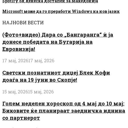
Spotify од денеска достапен за Македонија
Microsoft може да го преработи Windows на нов јазик
НАЈНОВИ ВЕСТИ
(Фото+видео) Дара со „Бангаранга“ ѝ ја
донесе победата на Бугарија на
Евровизија!
17 мај, 2026
17 мај, 2026
Светски познатниот диџеј Блек Кофи
доаѓа на 19 јуни во Скопје!
15 мај, 2026
15 мај, 2026
Голем неделен хороскоп од 4 мај до 10 мај:
Биковите ќе планираат заедничка иднина
со партнерот