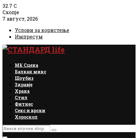
32.7
C
Скопје
7 август, 2026
Услови за користење
Импресум
Facebook
Instagram
Email
Rss
МК Сцена
Балкан микс
Шоубиз
Здравје
Храна
Стил
Фитнес
Секс и врски
Хороскоп
Search
Search
for: