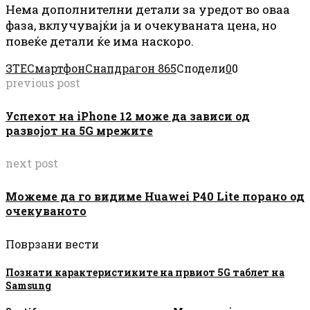
Нема дополнителни детали за уредот во оваа
фаза, вклучувајќи ја и очекуваната цена, но
повеќе детали ќе има наскоро.
ЗТЕ
Смартфон
Снапдрагон 865
Сподели
0
0
previous post
Успехот на iPhone 12 може да зависи од
развојот на 5G мрежите
next post
Можеме да го видиме Huawei P40 Lite порано од
очекуваното
Поврзани вести
Познати карактеристиките на првиот 5G таблет на
Samsung