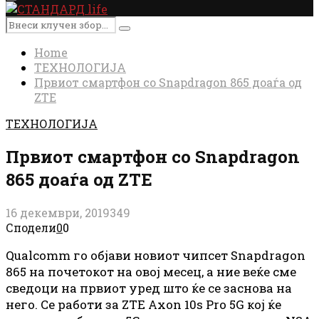
Primary
Menu
Search
Search
for:
Home
ТЕХНОЛОГИЈА
Првиот смартфон со Snapdragon 865 доаѓа од
ZTE
ТЕХНОЛОГИЈА
Првиот смартфон со Snapdragon
865 доаѓа од ZTE
16 декември, 2019
349
Сподели
0
0
Qualcomm го објави новиот чипсет Snapdragon
865 на почетокот на овој месец, а ние веќе сме
сведоци на првиот уред што ќе се заснова на
него. Се работи за ZTE Axon 10s Pro 5G кој ќе