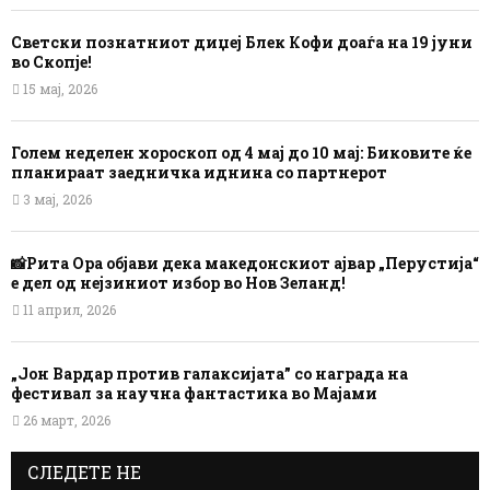
Светски познатниот диџеј Блек Кофи доаѓа на 19 јуни
во Скопје!
15 мај, 2026
Голем неделен хороскоп од 4 мај до 10 мај: Биковите ќе
планираат заедничка иднина со партнерот
3 мај, 2026
📸Рита Ора објави дека македонскиот ајвар „Перустија“
е дел од нејзиниот избор во Нов Зеланд!
11 април, 2026
„Јон Вардар против галаксијата” со награда на
фестивал за научна фантастика во Мајами
26 март, 2026
СЛЕДЕТЕ НЕ