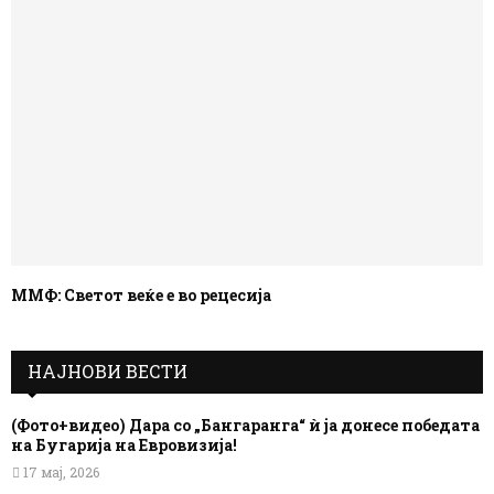
ММФ: Светот веќе е во рецесија
НАЈНОВИ ВЕСТИ
(Фото+видео) Дара со „Бангаранга“ ѝ ја донесе победата
на Бугарија на Евровизија!
17 мај, 2026