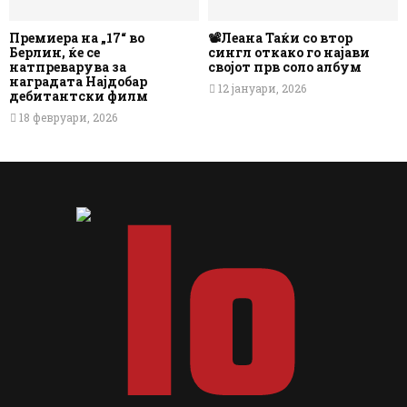
Премиера на „17“ во
📽️Леана Таќи со втор
Берлин, ќе се
сингл откако го најави
натпреварува за
својот прв соло албум
наградата Најдобар
12 јануари, 2026
дебитантски филм
18 февруари, 2026