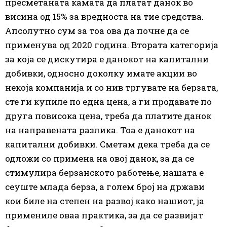
пресметаната камата да платат данок во
висина од 15% за вредноста на тие средства.
Апсолутно сум за тоа ова да почне да се
применува од 2020 година. Втората категорија
за која се дискутира е данокот на капитални
добивки, односно доколку имате акции во
некоја компанија и со нив тргувате на берзата,
сте ги купиле по една цена, а ги продавате по
друга повисока цена, треба да платите данок
на направената разлика. Тоа е данокот на
капитални добивки. Сметам дека треба да се
одложи со примена на овој данок, за да се
стимулира берзанското работење, нашата е
сеуште млада берза, а голем број на држави
кои биле на степен на развој како нашиот, ја
примениле оваа практика, за да се развијат