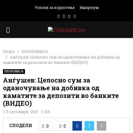
Услови за користење
Импресум
Facebook
Instagram
Email
Rss
PRIMARY
MENU
Home
ЕКОНОМИЈА
Анѓушев: Целосно сум за оданочување на добивка од
каматите за депозити во банките (ВИДЕО)
ЕКОНОМИЈА
Анѓушев: Целосно сум за
оданочување на добивка од
каматите за депозити во банките
(ВИДЕО)
5 октомври, 2019
319
СПОДЕЛИ
0
0