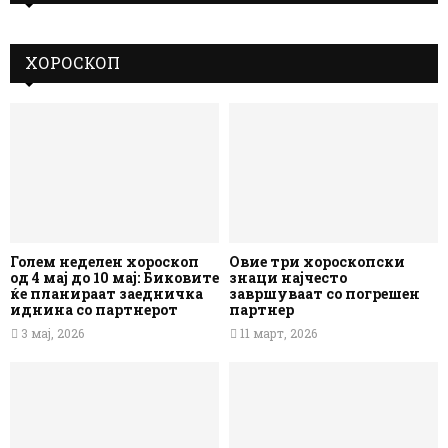
ХОРОСКОП
Голем неделен хороскоп
Овие три хороскопски
од 4 мај до 10 мај: Биковите
знаци најчесто
ќе планираат заедничка
завршуваат со погрешен
иднина со партнерот
партнер
3 мај, 2026
11 март, 2026