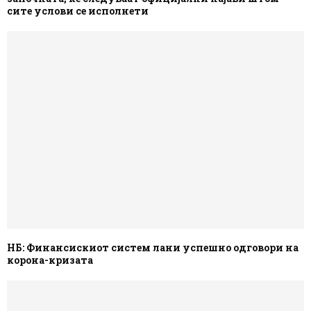
сите услови се исполнети
НБ: Финансискиот систем лани успешно одговори на
корона-кризата