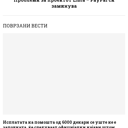
заминува
ПОВРЗАНИ ВЕСТИ
Исплатата на помошта од 6000 денари се уште не е
започната, ќе следуваат официјални најави штом