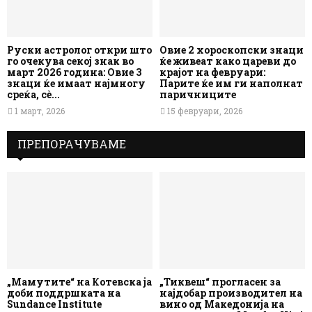
Руски астролог откри што
Овие 2 хороскопски знаци
го очекува секој знак во
ќе живеат како цареви до
март 2026 година: Овие 3
крајот на февруари:
знаци ќе имаат најмногу
Парите ќе им ги наполнат
среќа, сè...
паричниците
1 март, 2026
15 февруари, 2026
ПРЕПОРАЧУВАМЕ
„Мамутите“ на Котевска ја
„Тиквеш“ прогласен за
доби поддршката на
најдобар производител на
Sundance Institute
вино од Македонија на