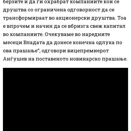
берзите и да ги охрабрат компаниите кои се
друштва со ограничена одговорност да се
трансформираат во акционерски друштва. Тоа
е впрочем и начин да се вбризга свеж капитал
во компаниите. Очекуваме во наредните
месеци Владата да донесе конечна одлука по
ова прашање“, одговори вицепремиерот
Анѓушев на поставеното новинарско прашање.