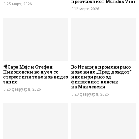
престижниот Mundus Vini
25 март, 2026
12 март, 2026
🎥Сара Мејс и Стефан
Во Италија промовирано
Николовски во дуел со
ново вино „Пред дождот“
стереотипите во нов видео
инспирирано од
запис
филмскиот класик
на Манчевски
25 февруари, 2026
20 февруари, 2026