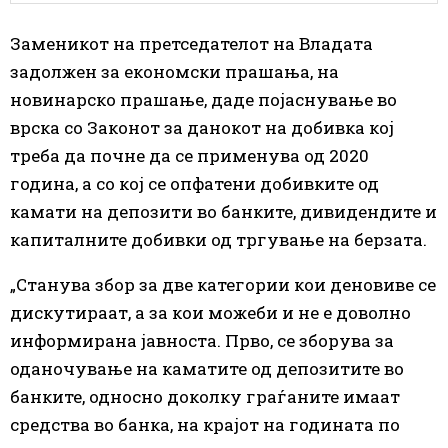
Заменикот на претседателот на Владата
задолжен за економски прашања, на
новинарско прашање, даде појаснување во
врска со Законот за данокот на добивка кој
треба да почне да се применува од 2020
година, а со кој се опфатени добивките од
камати на депозити во банките, дивидендите и
капиталните добивки од тргување на берзата.
„Станува збор за две категории кои деновиве се
дискутираат, а за кои можеби и не е доволно
информирана јавноста. Прво, се зборува за
оданочување на каматите од депозитите во
банките, односно доколку граѓаните имаат
средства во банка, на крајот на годината по