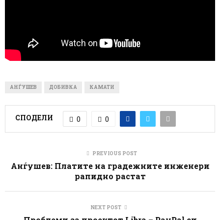
АНЃУШЕВ
ДОБИВКА
КАМАТИ
СПОДЕЛИ
0
0
PREVIOUS POST
Анѓушев: Платите на градежните инженери
рапидно растат
NEXT POST
Проблеми за проектот Libra – PayPal си