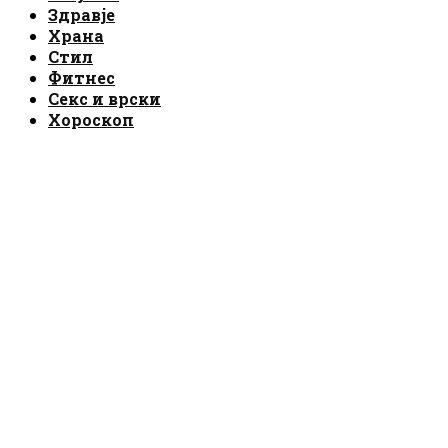
Здравје
Храна
Стил
Фитнес
Секс и врски
Хороскоп