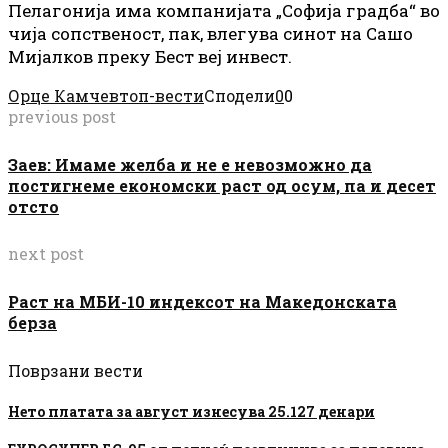
Пелагонија има компанијата „Софија градба“ во
чија сопственост, пак, влегува синот на Сашо
Мијалков преку Бест веј инвест.
Орце Камчев
топ-вести
Сподели
0
0
previous post
Заев: Имаме желба и не е невозможно да
постигнеме економски раст од осум, па и десет
отсто
next post
Раст на МБИ-10 индексот на Македонската
берза
Поврзани вести
Нето платата за август изнесува 25.127 денари