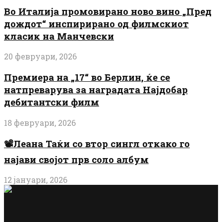
Во Италија промовирано ново вино „Пред
дождот“ инспирирано од филмскиот
класик на Манчевски
20 февруари, 2026
Премиера на „17“ во Берлин, ќе се
натпреварува за наградата Најдобар
дебитантски филм
18 февруари, 2026
📽️Леана Таќи со втор сингл откако го
најави својот прв соло албум
12 јануари, 2026