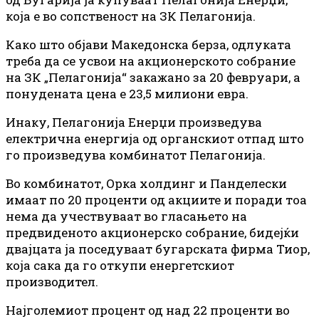
која е во сопственост на ЗК Пелагонија.
Како што објави Македонска берза, одлуката
треба да се усвои на акционерското собрание
на ЗК „Пелагонија“ закажано за 20 февруари, а
понудената цена е 23,5 милиони евра.
Инаку, Пелагонија Енерџи произведува
електрична енергија од органскиот отпад што
го произведува комбинатот Пелагонија.
Во комбинатот, Орка холдинг и Панделески
имаат по 20 проценти од акциите и поради тоа
нема да учествуваат во гласањето на
предвиденото акционерско собрание, бидејќи
двајцата ја поседуваат бугарската фирма Тиор,
која сака да го откупи енергетскиот
производител.
Најголемиот процент од над 22 проценти во