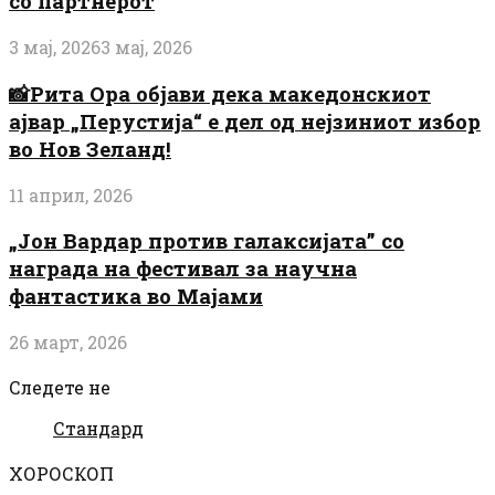
со партнерот
3 мај, 2026
3 мај, 2026
📸Рита Ора објави дека македонскиот
ајвар „Перустија“ е дел од нејзиниот избор
во Нов Зеланд!
11 април, 2026
„Јон Вардар против галаксијата” со
награда на фестивал за научна
фантастика во Мајами
26 март, 2026
Следете не
Стандард
ХОРОСКОП