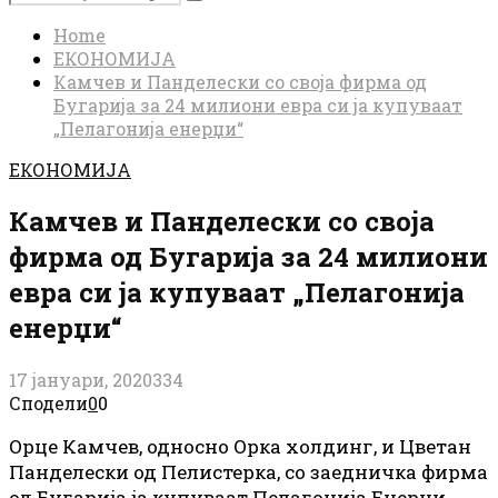
Search
for:
Home
ЕКОНОМИЈА
Камчев и Панделески со своја фирма од
Бугарија за 24 милиони евра си ја купуваат
„Пелагонија енерџи“
ЕКОНОМИЈА
Камчев и Панделески со своја
фирма од Бугарија за 24 милиони
евра си ја купуваат „Пелагонија
енерџи“
17 јануари, 2020
334
Сподели
0
0
Орце Камчев, односно Орка холдинг, и Цветан
Панделески од Пелистерка, со заедничка фирма
од Бугарија ја купуваат Пелагонија Енерџи,