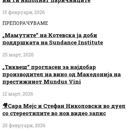
15 февруари, 2026
ПРЕПОРАЧУВАМЕ
„Мамутите“ на Котевска ја доби
поддршката на Sundance Institute
25 март, 2026
„Тиквеш“ прогласен за најдобар
производител на вино од Македонија на
престижниот Mundus Vini
12 март, 2026
🎥Сара Мејс и Стефан Николовски во дуел
со стереотипите во нов видео запис
25 февруари, 2026