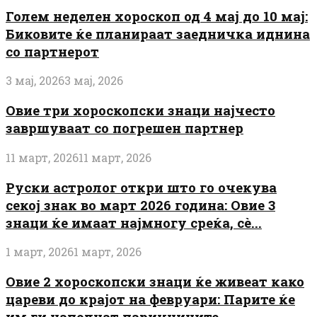
Голем неделен хороскоп од 4 мај до 10 мај:
Биковите ќе планираат заедничка иднина
со партнерот
3 мај, 2026
3 мај, 2026
Овие три хороскопски знаци најчесто
завршуваат со погрешен партнер
11 март, 2026
11 март, 2026
Руски астролог откри што го очекува
секој знак во март 2026 година: Овие 3
знаци ќе имаат најмногу среќа, сè...
1 март, 2026
1 март, 2026
Овие 2 хороскопски знаци ќе живеат како
цареви до крајот на февруари: Парите ќе
им ги наполнат паричниците