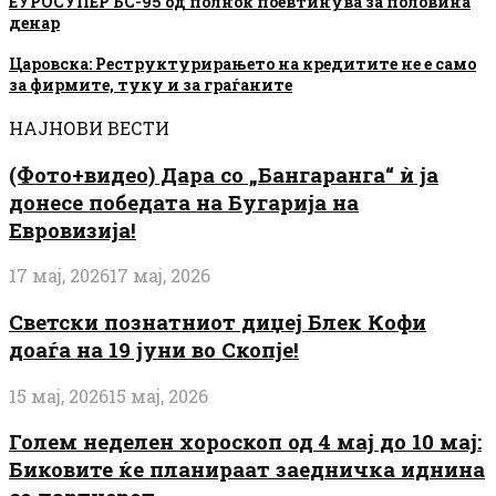
ЕУРОСУПЕР БС-95 од полноќ поевтинува за половина
денар
Царовска: Реструктурирањето на кредитите не е само
за фирмите, туку и за граѓаните
НАЈНОВИ ВЕСТИ
(Фото+видео) Дара со „Бангаранга“ ѝ ја
донесе победата на Бугарија на
Евровизија!
17 мај, 2026
17 мај, 2026
Светски познатниот диџеј Блек Кофи
доаѓа на 19 јуни во Скопје!
15 мај, 2026
15 мај, 2026
Голем неделен хороскоп од 4 мај до 10 мај:
Биковите ќе планираат заедничка иднина