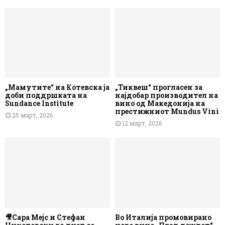
„Мамутите“ на Котевска ја
„Тиквеш“ прогласен за
доби поддршката на
најдобар производител на
Sundance Institute
вино од Македонија на
престижниот Mundus Vini
25 март, 2026
12 март, 2026
🎥Сара Мејс и Стефан
Во Италија промовирано