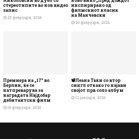
Николовски во дуел со
ново вино „Пред дождот“
стереотипите во нов видео
инспирирано од
запис
филмскиот класик
на Манчевски
25 февруари, 2026
20 февруари, 2026
Премиера на „17“ во
📽️Леана Таќи со втор
Берлин, ќе се
сингл откако го најави
натпреварува за
својот прв соло албум
наградата Најдобар
12 јануари, 2026
дебитантски филм
18 февруари, 2026