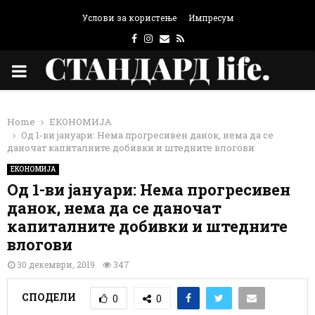
Услови за користење
Импресум
Facebook
Instagram
Email
Rss
PRIMARY
MENU
Home
ЕКОНОМИЈА
Од 1-ви јануари: Нема прогресивен данок, нема да се
даночат капиталните добивки и штедните влогови
ЕКОНОМИЈА
Од 1-ви јануари: Нема прогресивен
данок, нема да се даночат
капиталните добивки и штедните
влогови
30 декември, 2019
347
СПОДЕЛИ
0
0