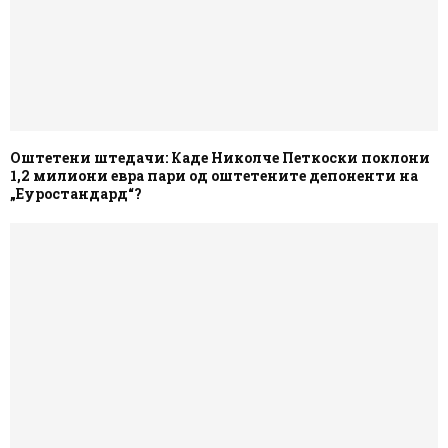
Оштетени штедачи: Каде Николче Петкоски поклони
1,2 милиони евра пари од оштетените депоненти на
„Еуростандард“?