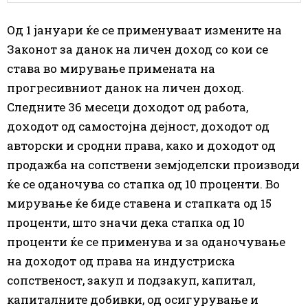
Од 1 јануари ќе се применуваат измените на
Законот за данок на личен доход со кои се
става во мирување примената на
прогресивниот данок на личен доход.
Следните 36 месеци доходот од работа,
доходот од самостојна дејност, доходот од
авторски и сродни права, како и доходот од
продажба на сопствени земјоделски производи
ќе се оданочува со стапка од 10 проценти. Во
мирување ќе биде ставена и стапката од 15
проценти, што значи дека стапка од 10
проценти ќе се применува и за оданочување
на доходот од права на индустриска
сопственост, закуп и подзакуп, капитал,
капиталните добивки, од осигурување и