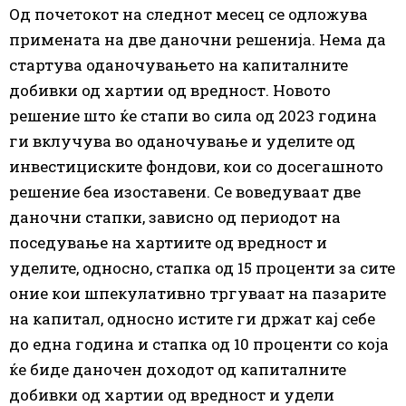
Од почетокот на следнот месец се одложува
примената на две даночни решенија. Нема да
стартува оданочувањето на капиталните
добивки од хартии од вредност. Новото
решение што ќе стапи во сила од 2023 година
ги вклучува во оданочување и уделите од
инвестициските фондови, кои со досегашното
решение беа изоставени. Се воведуваат две
даночни стапки, зависно од периодот на
поседување на хартиите од вредност и
уделите, односно, стапка од 15 проценти за сите
оние кои шпекулативно тргуваат на пазарите
на капитал, односно истите ги држат кај себе
до една година и стапка од 10 проценти со која
ќе биде даночен доходот од капиталните
добивки од хартии од вредност и удели