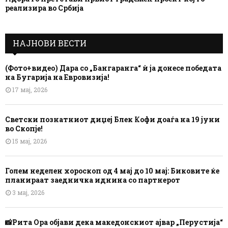
реализира во Србија
НАЈНОВИ ВЕСТИ
(Фото+видео) Дара со „Бангаранга“ ѝ ја донесе победата
на Бугарија на Евровизија!
17 мај, 2026
Светски познатниот диџеј Блек Кофи доаѓа на 19 јуни
во Скопје!
15 мај, 2026
Голем неделен хороскоп од 4 мај до 10 мај: Биковите ќе
планираат заедничка иднина со партнерот
3 мај, 2026
📸Рита Ора објави дека македонскиот ајвар „Перустија“