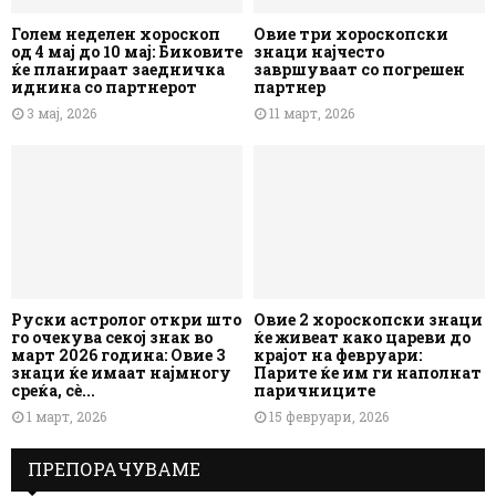
Голем неделен хороскоп
Овие три хороскопски
од 4 мај до 10 мај: Биковите
знаци најчесто
ќе планираат заедничка
завршуваат со погрешен
иднина со партнерот
партнер
3 мај, 2026
11 март, 2026
Руски астролог откри што
Овие 2 хороскопски знаци
го очекува секој знак во
ќе живеат како цареви до
март 2026 година: Овие 3
крајот на февруари:
знаци ќе имаат најмногу
Парите ќе им ги наполнат
среќа, сè...
паричниците
1 март, 2026
15 февруари, 2026
ПРЕПОРАЧУВАМЕ