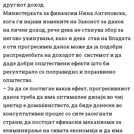
другиот доход.
Министерката за финансии Нина Ангеловска,
кога ги најави измените на Законот за данок
на личен доход, рече дека не станува збор за
негово укинување, како и дека став на Владата
е оти прогресивен данок може да ја подобри
распределбата на доходот во системот и да
даде добри општествени ефекти што би
резултирало со поправедно и поразвиено
општество.
– За да се постигне ваков ефект, прогресивниот
данок треба да има оптимален дизајн во чиј
центар е домаќинството, да биде донесен во
консултативен процес со сите засегнати
страни, да постојат ефикасни механизми за
елиминирање на сивата економија и да има