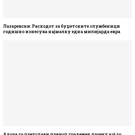
Лазаревски: Расходот за буџетските службеници
годишно изнесува најмалку една милијарда евра
Адора го претстави првиот градежен проект кој го