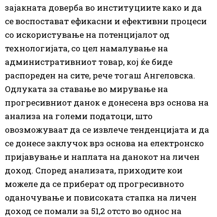
зајакната доверба во институциите како и да
се воспостават ефикасни и ефективни процеси
со искористување на потенцијалот од
технологијата, со цел намалување на
административниот товар, кој ќе биде
распореден на сите, рече тогаш Ангеловска.
Oдлуката за ставање во мирување на
прогресивниот данок е донесена врз основа на
анализа на големи податоци, што
овозможуваат да се извлече тенденцијата и да
се донесе заклучок врз основа на електронско
пријавување и наплата на данокот на личен
доход. Според анализата, приходите кои
можеле да се приберат од прогресивното
оданочување и повисоката стапка на личен
доход се помали за 51,2 отсто во однос на