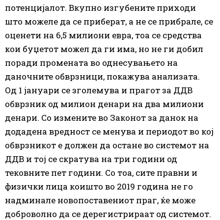
потенцијалот. Вкупно изгубените приходи
што можеле да се приберат, а не се прибрале, се
оценети на 6,5 милиони евра, тоа се средства
кои буџетот можел да ги има, но не ги добил
поради промената во однесувањето на
даночните обврзници, покажува анализата.
Од 1 јануари се зголемува и прагот за ДДВ
обврзник од милион денари на два милиони
денари. Со измените во Законот за данок на
додадена вредност се менува и периодот во кој
обврзникот е должен да остане во системот на
ДДВ и тој се скратува на три години од
тековните пет години. Со тоа, сите правни и
физички лица коишто во 2019 година не го
надминале новопоставениот праг, ќе може
доброволно да се дерегистрираат од системот.