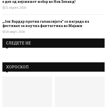
е дел од нејзиниот избор во Нов Зеланд!
11 април, 2026
„Јон Вардар против галаксијата” со награда на
фестивал за научна фантастика во Мајами
26 март, 2026
СЛЕДЕТЕ НЕ
ХОРОСКОП