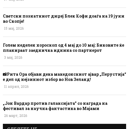
Светски познатниот диџеј Блек Кофи доаѓа на 19 јуни
во Скопје!
15 мај, 2026
Голем неделен хороскоп од 4 мај до 10 мај: Биковите ќе
планираат заедничка иднина со партнерот
3 мај, 2026
📸Рита Ора објави дека македонскиот ајвар „Перустија“
е дел од нејзиниот избор во Нов Зеланд!
11 април, 2026
„Јон Вардар против галаксијата” со награда на
фестивал за научна фантастика во Мајами
26 март, 2026