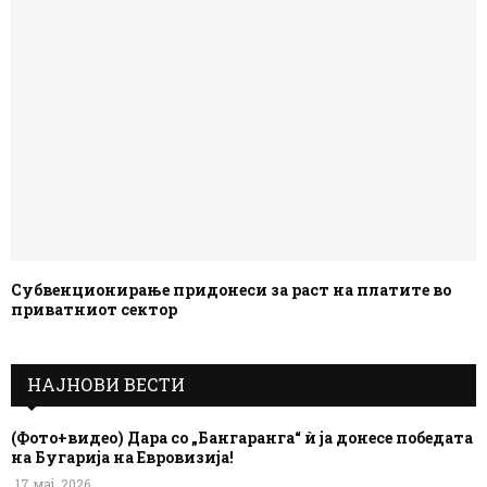
Субвенционирање придонеси за раст на платите во
приватниот сектор
НАЈНОВИ ВЕСТИ
(Фото+видео) Дара со „Бангаранга“ ѝ ја донесе победата
на Бугарија на Евровизија!
17 мај, 2026