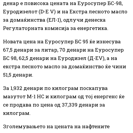
денар е повисока цената на Еуросупер БС-98,
Еуродизелот (D-E V) и на Екстра лесното масло
за домаќинства (ЕЛ-1), одлучи денеска
Регулаторната комисија за енергетика.
Новата цена на Еуросупер БС 95 ќе изнесува
67,5 денари за литар, 70 денари на Еуросупер
БС 98, 62,5 денари на Еуродизел (Д-ЕV), а на
екстра лесното масло за домаќинство ќе чини
51,5 денари.
За 1,932 денари по килограм поскапува
мазутот М-1 HC и килограм од тој енергенс ќе
се продава по цена од 37,339 денари за
килограм.
Зголемувањето на цената на нафтените