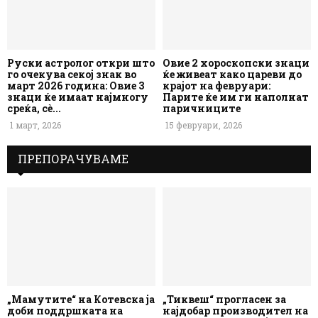
Руски астролог откри што
Овие 2 хороскопски знаци
го очекува секој знак во
ќе живеат како цареви до
март 2026 година: Овие 3
крајот на февруари:
знаци ќе имаат најмногу
Парите ќе им ги наполнат
среќа, сè...
паричниците
1 март, 2026
15 февруари, 2026
ПРЕПОРАЧУВАМЕ
„Мамутите“ на Котевска ја
„Тиквеш“ прогласен за
доби поддршката на
најдобар производител на