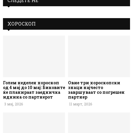
СЛЕДЕТЕ НЕ
ХОРОСКОП
Голем неделен хороскоп
Овие три хороскопски
од 4 мај до 10 мај: Биковите
знаци најчесто
ќе планираат заедничка
завршуваат со погрешен
иднина со партнерот
партнер
3 мај, 2026
11 март, 2026