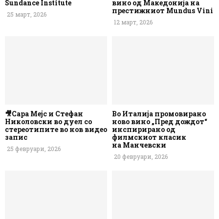
Sundance Institute
вино од Македонија на
престижниот Mundus Vini
25 март, 2026
12 март, 2026
🎥Сара Мејс и Стефан
Во Италија промовирано
Николовски во дуел со
ново вино „Пред дождот“
стереотипите во нов видео
инспирирано од
запис
филмскиот класик
на Манчевски
25 февруари, 2026
20 февруари, 2026