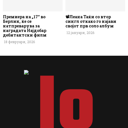
Премиера на „17“ во
📽️Леана Таќи со втор
Берлин, ќе се
сингл откако го најави
натпреварува за
својот прв соло албум
наградата Најдобар
12 јануари, 2026
дебитантски филм
18 февруари, 2026