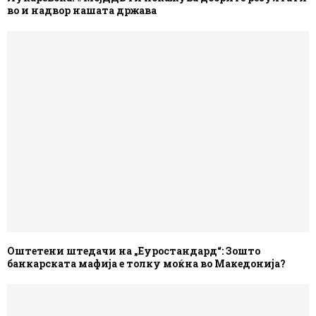
во и надвор нашата држава
Оштетени штедачи на „Еуростандард“: Зошто
банкарската мафија е толку моќна во Македонија?