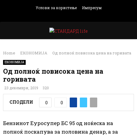
Услови за користење
Импресум
Facebook
Instagram
Email
Rss
PRIMARY
Home
ЕКОНОМИЈА
Од полноќ повисока цена на горивата
MENU
ЕКОНОМИЈА
Од полноќ повисока цена на
горивата
23 декември, 2019
320
СПОДЕЛИ
0
0
Бензинот Еуросупер БС 95 од ноќеска на
полноќ поскапува за половина денар, а за