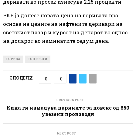
деривати во просек изнесува 2,25 проценти.
РКЕ ја донесе новата цена на горивата врз
основа на цените на нафтените деривари на
светскиот пазар и курсот на денарот во однос
на доларот во изминатите седум дена.
ГОРИВА
ТОП-ВЕСТИ
СПОДЕЛИ
0
0
PREVIOUS POST
Кина ги намалува царините за повеќе од 850
увезени производи
NEXT POST