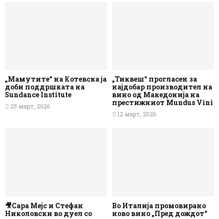
„Мамутите“ на Котевска ја
„Тиквеш“ прогласен за
доби поддршката на
најдобар производител на
Sundance Institute
вино од Македонија на
престижниот Mundus Vini
25 март, 2026
12 март, 2026
🎥Сара Мејс и Стефан
Во Италија промовирано
Николовски во дуел со
ново вино „Пред дождот“