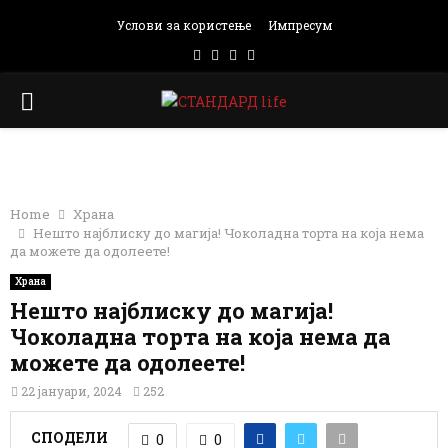
Услови за користење
Импресум
Facebook
Instagram
Email
Rss
PRIMARY
MENU
Home
Храна
Нешто најблиску до магија! Чоколадна торта на која нема
да можете да одолеете!
Храна
Нешто најблиску до магија!
Чоколадна торта на која нема да
можете да одолеете!
22 јануари, 2024
252
СПОДЕЛИ
0
0