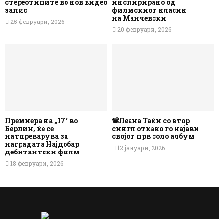
стереотипите во нов видео
инспирирано од
запис
филмскиот класик
на Манчевски
25 февруари, 2026
20 февруари, 2026
Премиера на „17“ во
📽️Леана Таќи со втор
Берлин, ќе се
сингл откако го најави
натпреварува за
својот прв соло албум
наградата Најдобар
12 јануари, 2026
дебитантски филм
18 февруари, 2026