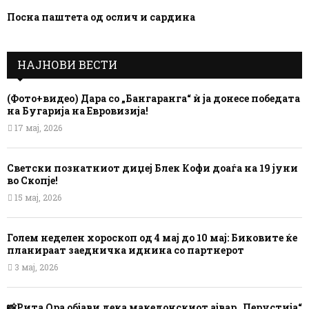
Посна паштета од ослич и сардина
НАЈНОВИ ВЕСТИ
(Фото+видео) Дара со „Бангаранга“ ѝ ја донесе победата
на Бугарија на Евровизија!
17 мај, 2026
Светски познатниот диџеј Блек Кофи доаѓа на 19 јуни
во Скопје!
15 мај, 2026
Голем неделен хороскоп од 4 мај до 10 мај: Биковите ќе
планираат заедничка иднина со партнерот
3 мај, 2026
📸Рита Ора објави дека македонскиот ајвар „Перустија“