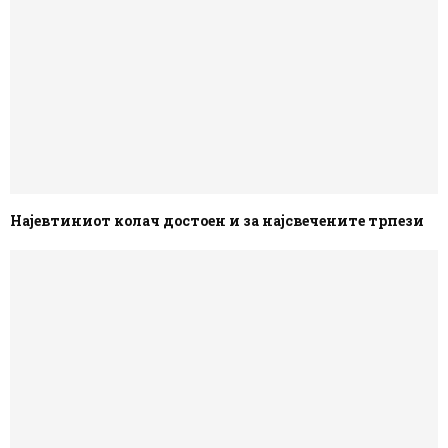
Најевтиниот колач достоен и за најсвечените трпези