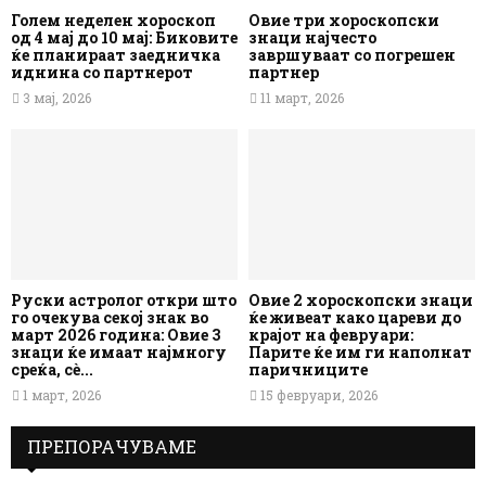
Голем неделен хороскоп
Овие три хороскопски
од 4 мај до 10 мај: Биковите
знаци најчесто
ќе планираат заедничка
завршуваат со погрешен
иднина со партнерот
партнер
3 мај, 2026
11 март, 2026
Руски астролог откри што
Овие 2 хороскопски знаци
го очекува секој знак во
ќе живеат како цареви до
март 2026 година: Овие 3
крајот на февруари:
знаци ќе имаат најмногу
Парите ќе им ги наполнат
среќа, сè...
паричниците
1 март, 2026
15 февруари, 2026
ПРЕПОРАЧУВАМЕ