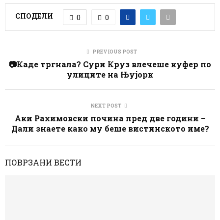
СПОДЕЛИ
0
0
PREVIOUS POST
📷Каде тргнала? Сури Круз влечеше куфер по
улиците на Њујорк
NEXT POST
Аки Рахимовски почина пред две години –
Дали знаете како му беше вистинското име?
ПОВРЗАНИ ВЕСТИ