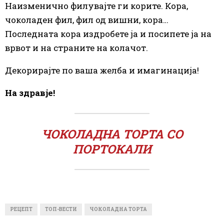
Наизменично филувајте ги корите. Кора,
чоколаден фил, фил од вишни, кора…
Последната кора издробете ја и посипете ја на
врвот и на страните на колачот.
Декорирајте по ваша желба и имагинација!
На здравје!
ЧОКОЛАДНА ТОРТА СО
ПОРТОКАЛИ
РЕЦЕПТ
ТОП-ВЕСТИ
ЧОКОЛАДНА ТОРТА