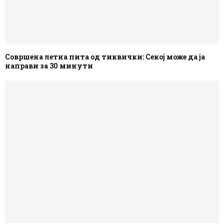
Совршена летна пита од тиквички: Секој може да ја
направи за 30 минути