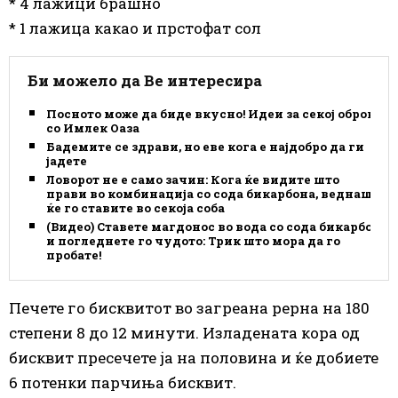
* 4 лажици брашно
* 1 лажица какао и прстофат сол
Би можело да Ве интересира
Посното може да биде вкусно! Идеи за секој оброк
со Имлек Оаза
Бадемите се здрави, но еве кога е најдобро да ги
јадете
Ловорот не е само зачин: Кога ќе видите што
прави во комбинација со сода бикарбона, веднаш
ќе го ставите во секоја соба
(Видео) Ставете магдонос во вода со сода бикарбона
и погледнете го чудото: Трик што мора да го
пробате!
Печете го бисквитот во загреана рерна на 180
степени 8 до 12 минути. Изладената кора од
бисквит пресечете ја на половина и ќе добиете
6 потенки парчиња бисквит.