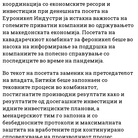
координација со економските ресори и
инвестиции при денешната посета на
Еуроникел Индустри ја истакна важноста на
големите приватни компании во одржувањето
на македонската економија. Посетата на
кавадаречкиот комбинат за фероникел беше во
насока на информирање за поддршка на
компаниите за полесно справување со
последиците во време на пандемија.
Во текот на посетата заменик на претседателот
на владата, Битиќи беше запознаен со
тековните процеси во комбинатот,
постигнатите производни резултати како и
резултатите од досегашните инвестиции и
идните инвестициските планови, а
менаџерскиот тим го запозна и со
безбедносните протоколи и максималната
заштита на вработените при континуирано
спроведување на производниот процес.