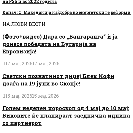
на PS5 и во 2022 година
Копач: С. Македонија најдобра во енергетските реформи
НАЈНОВИ ВЕСТИ
(Фото+видео) Дара со „Бангаранга“ ѝ ја
донесе победата на Бугарија на
Евровизија!
17 мај, 2026
17 мај, 2026
Светски познатниот диџеј Блек Кофи
доаѓа на 19 јуни во Скопје!
15 мај, 2026
15 мај, 2026
Голем неделен хороскоп од 4 мај до 10 мај:
Биковите ќе планираат заедничка иднина
со партнерот