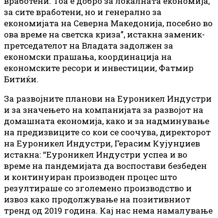
вработени. Тоа е добро за локалната економија,
за сите вработени, но и генерално за
економијата на Северна Македонија, посебно во
ова време на светска криза”, истакна заменик-
претседателот на Владата задолжен за
економски прашања, координација на
економските ресори и инвестиции, Фатмир
Битиќи.
За развојните планови на Еуроникел Индустри
и за значењето на компанијата за развојот на
домашната економија, како и за надминување
на предизвиците со кои се соочува, директорот
на Еуроникел Индустри, Герасим Кујунџиев
истакна: “Еуроникел Индустри успеа и во
време на пандемијата да воспостави безбеден
и континуиран производен процес што
резултираше со зголемено производство и
извоз како продолжување на позитивниот
тренд од 2019 година. Кај нас нема намалување