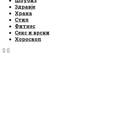
Шоубиз
Здравје
Храна
Стил
Фитнес
Секс и врски
Хороскоп