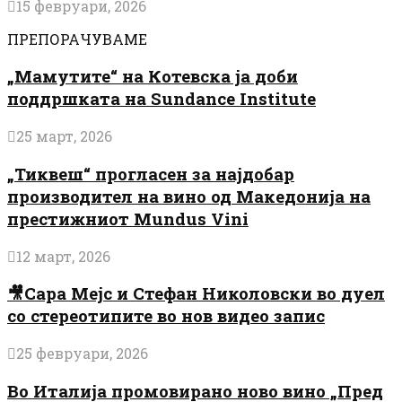
15 февруари, 2026
ПРЕПОРАЧУВАМЕ
„Мамутите“ на Котевска ја доби
поддршката на Sundance Institute
25 март, 2026
„Тиквеш“ прогласен за најдобар
производител на вино од Македонија на
престижниот Mundus Vini
12 март, 2026
🎥Сара Мејс и Стефан Николовски во дуел
со стереотипите во нов видео запис
25 февруари, 2026
Во Италија промовирано ново вино „Пред