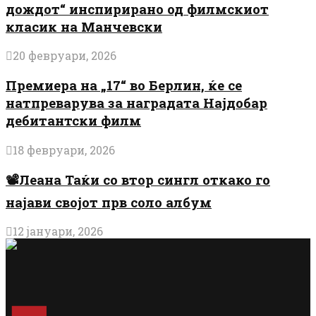
дождот“ инспирирано од филмскиот
класик на Манчевски
20 февруари, 2026
Премиера на „17“ во Берлин, ќе се
натпреварува за наградата Најдобар
дебитантски филм
18 февруари, 2026
📽️Леана Таќи со втор сингл откако го
најави својот прв соло албум
12 јануари, 2026