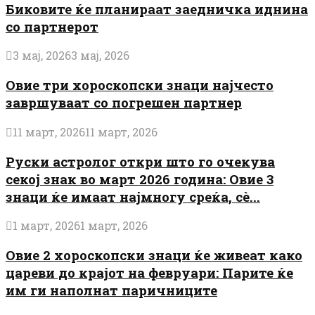
Биковите ќе планираат заедничка иднина
со партнерот
3 мај, 2026
3 мај, 2026
Овие три хороскопски знаци најчесто
завршуваат со погрешен партнер
11 март, 2026
11 март, 2026
Руски астролог откри што го очекува
секој знак во март 2026 година: Овие 3
знаци ќе имаат најмногу среќа, сè...
1 март, 2026
1 март, 2026
Овие 2 хороскопски знаци ќе живеат како
цареви до крајот на февруари: Парите ќе
им ги наполнат паричниците