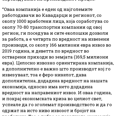
“Оваа компанија е еден од најголемите
работодавачи во Кавадарци и регионот, со
околу 1000 вработени лица, која соработува со
околу 70-80 транспортни компании од овој
регион, ги поседува и сите еколошки дозволи
за работа, а е четврта по вредност на извезени
производи, со околу 166 милиони евра извоз во
2019 година, и деветта по вредност во
остварени приходи во земјата (169,5 милиони
евра). Целосно извозно ориентирана компанија,
а дополнително е важно што производот кој го
извезуваат, тоа е феро-никелот, дава
дополнителна, додадена вредност на нашата
економија, односно има нето додадена
вредност на направениот извоз. И оваа година,
и покрај економската криза во целиот свет,
успеале да го зголемат производството и да го
одржат на исто ниво извозот и бројот на