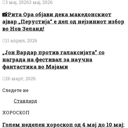
3 мај, 2026
3 мај, 2026
📸Рита Ора објави дека македонскиот
ајвар „Перустија“ е дел од нејзиниот избор
во Нов Зеланд!
11 април, 2026
„Јон Вардар против галаксијата” со
награда на фестивал за научна
фантастика во Мајами
26 март, 2026
Следете не
Стандард
ХОРОСКОП
Голем неделен хороскоп од 4 мај до 10 мај: