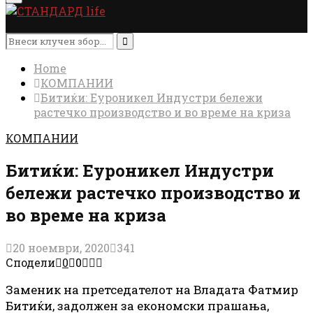
Menu
Search
for:
Search
Home
КОМПАНИИ
Битиќи: Еуроникел Индустри бележи
растечко производство и во време на криза
КОМПАНИИ
Битиќи: Еуроникел Индустри
бележи растечко производство и
во време на криза
20 ноември, 2020
341
Сподели
0
0
Заменик на претседателот на Владата Фатмир
Битиќи, задолжен за економски прашања,