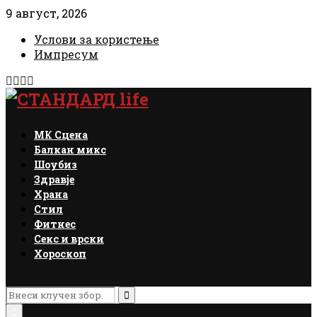
9 август, 2026
Услови за користење
Импресум
Facebook
Instagram
Email
Rss
МК Сцена
Балкан микс
Шоубиз
Здравје
Храна
Стил
Фитнес
Секс и врски
Хороскоп
Search
for:
Search
Primary