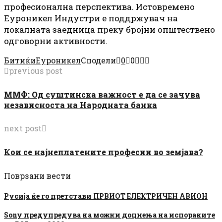
професионална перспектива. Истовремено
Еуроникел Индустри е поддржувач на
локалната заедница преку бројни општествено
одговорни активности.
Битиќи
Еуроникел
Сподели
0
0
previous post
ММФ: Од суштинска важност е да се зачува
независноста на Народната банка
next post
Кои се најнеплатените професии во земјава?
Поврзани вести
Русија ќе го претстави ПРВИОТ ЕЛЕКТРИЧЕН АВИОН
Sony предупредува на можни доцнења на испораките