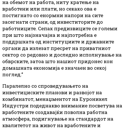
на обемот на работа, ниту кратење на
вработени или плати, но секако ова е
постигнато со енормни напори на сите
засегнати страни, од инвеститорите до
работниците. Сепак предизвиците се големи
при што најзначајна и најпотребна е
поддршката од институциите и државните
органи да излезат пресрет на приватниот
сектор со редовно и доследно исполнување на
обврските, затоа што нашиот придонес кон
домашната економија е значаен во секој
поглед.”
Паралелно со спроведувањето на
инвестициските планови и развојот на
комбинатот, менаџментот на Еуроникел
Индустри подеднакво внимание посветува на
вработените создавајќи поволна работна
атмосфера, подигнување на стандардот на
квалитетот на живот на вработените и