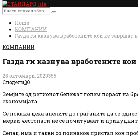
Primary
Menu
Search
Search
for:
Home
КОМПАНИИ
Газда ги казнува вработените кои ќе завршат 
КОМПАНИИ
Газда ги казнува вработените кои
28 октомври, 2020
355
Сподели
0
0
Земјите од регионот бележат голем пораст на бро
економијата.
Се покажа дека апелите до граѓаните да се одн
мерки честопати не се почитуваат и принудните
Сепак, има и такви со поинаков пристап кон про