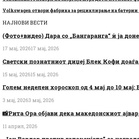
Volkswagen отвори фабрика за рециклирање на батерии
НАЈНОВИ ВЕСТИ
(Фото+видео) Дара со „Бангаранга“ ѝ ја дон
17 мај, 2026
17 мај, 2026
Светски познатниот диџеј Блек Кофи доаѓа н
15 мај, 2026
15 мај, 2026
Голем неделен хороскоп од 4 мај до 10 мај
3 мај, 2026
3 мај, 2026
📸Рита Ора објави дека македонскиот ајвар 
11 април, 2026
„Јон Вардар против галаксијата” со награ