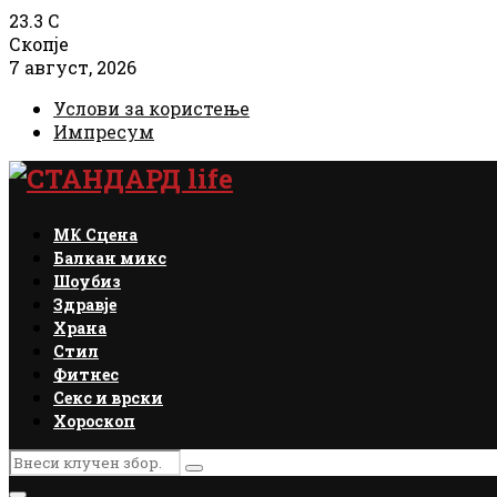
23.3
C
Скопје
7 август, 2026
Услови за користење
Импресум
Facebook
Instagram
Email
Rss
МК Сцена
Балкан микс
Шоубиз
Здравје
Храна
Стил
Фитнес
Секс и врски
Хороскоп
Search
Search
for: