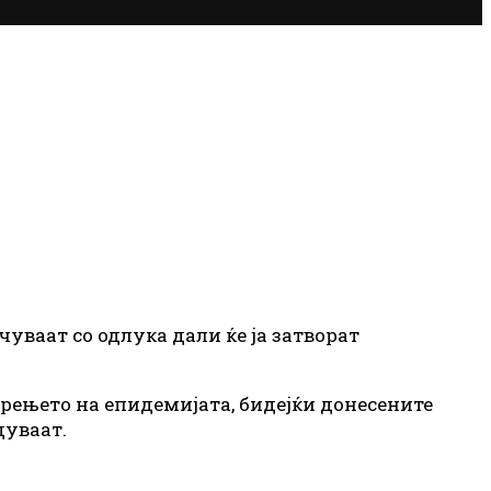
чуваат со одлука дали ќе ја затворат
ирењето на епидемијата, бидејќи донесените
дуваат.