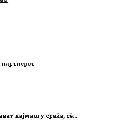
о партнерот
аат најмногу среќа, сè...