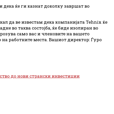
и дека ќе ги казнат доколку завршат во
кал да ве известам дека компанијата Tehnix ќе
дне во таква состојба, ќе биде изолиран во
розува само вас и членовите на вашето
о на работните места. Вашиот директор: Ѓуро
ство до нови странски инвестиции