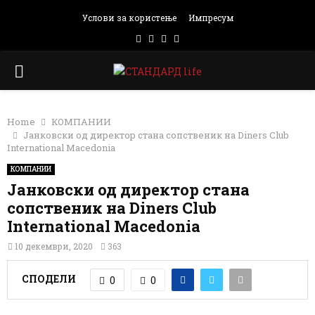
Услови за користење
Импресум
Facebook
Instagram
Email
Rss
PRIMARY
MENU
Home
КОМПАНИИ
Јанковски од директор стана сопственик на Diners Club
International Macedonia
КОМПАНИИ
Јанковски од директор стана
сопственик на Diners Club
International Macedonia
10 декември, 2020
363
СПОДЕЛИ
0
0