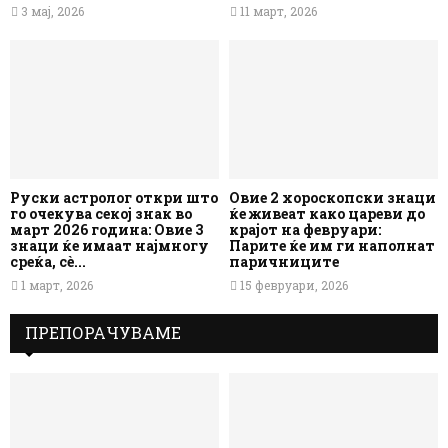
3 мај, 2026
11 март, 2026
Руски астролог откри што
Овие 2 хороскопски знаци
го очекува секој знак во
ќе живеат како цареви до
март 2026 година: Овие 3
крајот на февруари:
знаци ќе имаат најмногу
Парите ќе им ги наполнат
среќа, сè...
паричниците
1 март, 2026
15 февруари, 2026
ПРЕПОРАЧУВАМЕ