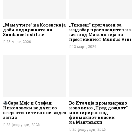
„Мамутите“ на Котевска ја
„Тиквеш“ прогласен за
доби поддршката на
најдобар производител на
Sundance Institute
вино од Македонија на
престижниот Mundus Vini
25 март, 2026
12 март, 2026
Сара Мејс и Стефан
Во Италија промовирано
Николовски во дуел со
ново вино „Пред дождот“
стереотипите во нов видео
инспирирано од
запис
филмскиот класик
на Манчевски
25 февруари, 2026
20 февруари, 2026