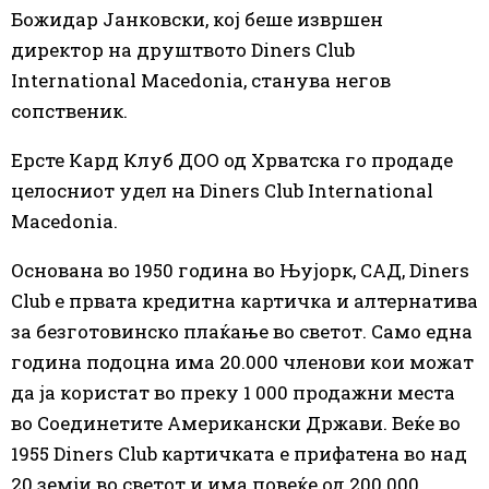
Божидар Јанковски, кој беше извршен
директор на друштвото Diners Club
International Macedonia, станува негов
сопственик.
Ерсте Кард Клуб ДОО од Хрватска го продаде
целосниот удел на Diners Club International
Macedonia.
Основана во 1950 година во Њујорк, САД, Diners
Club е првата кредитна картичка и алтернатива
за безготовинско плаќање во светот. Само една
година подоцна има 20.000 членови кои можат
да ја користат во преку 1 000 продажни места
во Соединетите Американски Држави. Веќе во
1955 Diners Club картичката е прифатена во над
20 земји во светот и има повеќе од 200.000