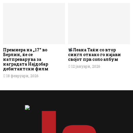
Премиера на „17“ во
Леана Таќи со втор
Берлин, ќе се
сингл откако го најави
натпреварува за
својот прв соло албум
наградата Најдобар
12 јануари, 2026
дебитантски филм
18 февруари, 2026