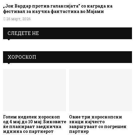
„Јон Вардар против галаксијата” со награда на
фестивал за научна фантастика во Мајами
26 март, 2026
СЛЕДЕТЕ НЕ
ХОРОСКОП
Голем неделен хороскоп
Овие три хороскопски
од 4 мај до 10 мај: Биковите
знаци најчесто
ќе планираат заедничка
завршуваат со погрешен
иднина со партнерот
партнер