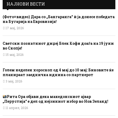
НАЈНОВИ ВЕСТИ
(Фото+видео) Дара со „Бангаранга“ ѝ ја донесе победата
на Бугарија на Евровизија!
17 мај, 2026
Светски познатниот диџеј Блек Кофи доаѓа на 19 јуни
во Скопје!
15 мај, 2026
Голем неделен хороскоп од 4 мај до 10 мај: Биковите ќе
планираат заедничка иднина со партнерот
3 мај, 2026
Рита Ора објави дека македонскиот ајвар
„Перустија“ е дел од нејзиниот избор во Нов Зеланд!
11 април, 2026