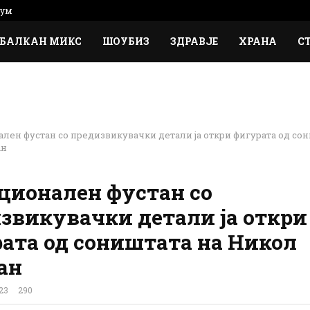
сум
БАЛКАН МИКС
ШОУБИЗ
ЗДРАВЈЕ
ХРАНА
С
лен фустан со предизвикувачки детали ја откри фигурата од со
ан
ционален фустан со
звикувачки детали ја откри
ата од соништата на Никол
ан
23
290