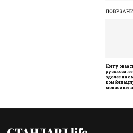
ПОВРЗАНИ
Ниту оваа 
русокоса не
одолее на о
комбинациј
мокасини и