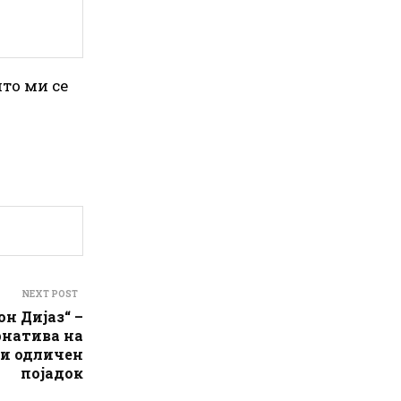
што ми се
NEXT POST
н Дијаз“ –
рнатива на
 и одличен
појадок