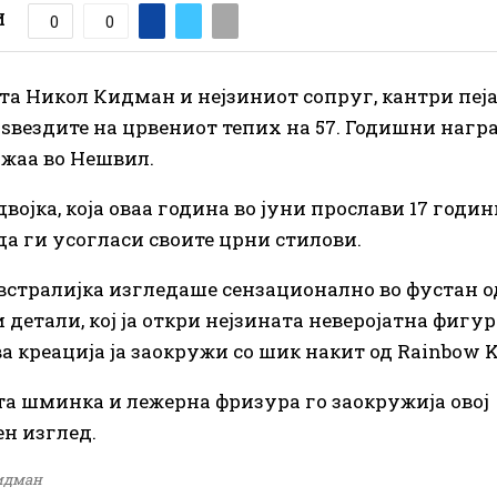
И
0
0
та Никол Кидман и нејзиниот сопруг, кантри пеј
а ѕвездите на црвениот тепих на 57. Годишни наг
ржаа во Нешвил.
војка, која оваа година во јуни прослави 17 години
да ги усогласи своите црни стилови.
встралијка изгледаше сензационално во фустан о
 детали, кој ја откри нејзината неверојатна фигура
а креација ја заокружи со шик накит од Rainbow K
а шминка и лежерна фризура го заокружија овој
н изглед.