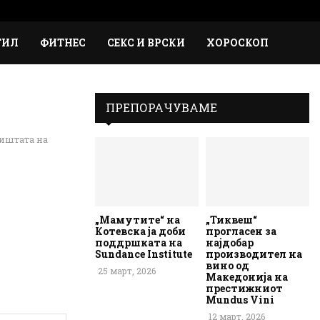
Faceb
Inst
Em
Rs
ТИЛ
ФИТНЕС
СЕКС И ВРСКИ
ХОРОСКОП
ПРЕПОРАЧУВАМЕ
ништата на
„Мамутите“ на
„Тиквеш“
Котевска ја доби
прогласен за
поддршката на
најдобар
Sundance Institute
производител на
вино од
25 март, 2026
Македонија на
престижниот
Mundus Vini
12 март, 2026