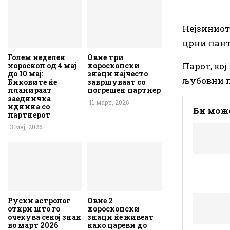
Нејзиниот
црни пант
Голем неделен
Овие три
Парот, кој
хороскоп од 4 мај
хороскопски
до 10 мај:
знаци најчесто
љубовни п
Биковите ќе
завршуваат со
планираат
погрешен партнер
заедничка
11 март, 2026
иднина со
Би може
партнерот
3 мај, 2026
Руски астролог
Овие 2
откри што го
хороскопски
очекува секој знак
знаци ќе живеат
во март 2026
како цареви до