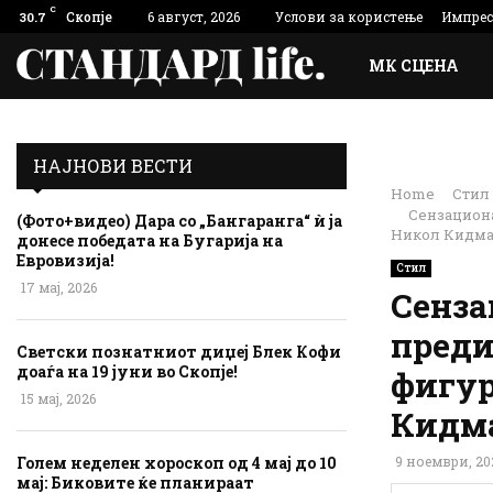
C
Скопје
6 август, 2026
Услови за користење
Импре
30.7
МК СЦЕНА
НАЈНОВИ ВЕСТИ
Home
Стил
Сензациона
(Фото+видео) Дара со „Бангаранга“ ѝ ја
Никол Кидм
донесе победата на Бугарија на
Евровизија!
Стил
17 мај, 2026
Сенза
преди
Светски познатниот диџеј Блек Кофи
доаѓа на 19 јуни во Скопје!
фигур
15 мај, 2026
Кидм
Голем неделен хороскоп од 4 мај до 10
9 ноември, 20
мај: Биковите ќе планираат