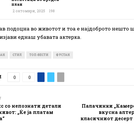
план
2 октомври, 2025
198
нав подоцна во животот и тоа е најдоброто нешто 
 изјави еднаш убавата актерка.
МАН
СТИЛ
ТОП-ВЕСТИ
ФУСТАН
И
0
0
T
с со непознати детали
Палачинки „Камеро
живот: „Ќе ја платам
вкусна алте
а“
класичниот десерт