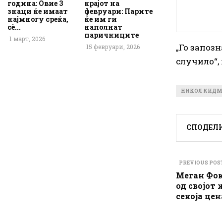
година: Овие 3
крајот на
знаци ќе имаат
февруари: Парите
најмногу среќа,
ќе им ги
сè...
наполнат
паричниците
1 март, 2026
„Го запоз
15 февруари, 2026
случило“,
НИКОЛ КИД
СПОДЕЛ
PREVIOUS POS
Меган Фок
од својот 
секоја цен