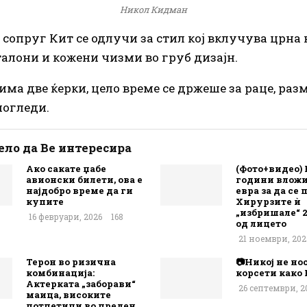
Никол Кидман
 сопруг Кит се одлучи за стил кој вклучува црна
алони и кожени чизми во груб дизајн.
 има две ќерки, цело време се држеше за раце, ра
огледи.
ло да Ве интересира
Ако сакате џабе
(Фото+видео) 
авионски билети, ова е
години вложил
најдобро време да ги
евра за да се
купите
Хирурзите ѝ
„избришале“ 
16 февруари, 2026
168
од лицето
21 ноември, 202
Терон во ризична
📷Никој не но
комбинација:
корсети како 
Актерката „заборави“
26 септември, 2
маица, високите
потпетици во преден