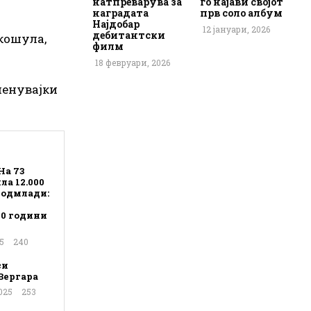
натпреварува за
го најави својот
наградата
прв соло албум
Најдобар
12 јануари, 2026
дебитантски
 кошула,
филм
18 февруари, 2026
зменувајки
На 73
а 12.000
 подмлади:
20 години
5
240
си
Вергара
025
253