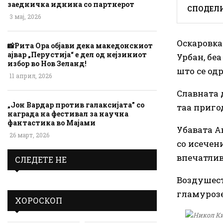
заедничка иднина со партнерот
СПОДЕЛ
3 мај, 2026
Оскаровка
📸Рита Ора објави дека македонскиот
ајвар „Перустија“ е дел од нејзиниот
Урбан, бе
избор во Нов Зеланд!
што се од
11 април, 2026
Славната д
„Јон Вардар против галаксијата” со
таа приго
награда на фестивал за научна
фантастика во Мајами
Убавата А
26 март, 2026
со исечени
впечатлив
СЛЕДЕТЕ НЕ
Воздушест
гламурозе
ХОРОСКОП