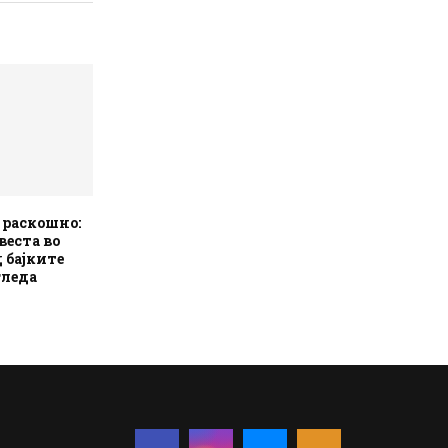
 раскошно:
веста во
 бајките
гледа