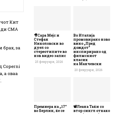
ачот Кит
ради CMA
🎥Сара Мејс и
Во Италија
Стефан
промовирано ново
Николовски во
вино „Пред
 брак, за
дуел со
дождот“
стереотипите во
инспирирано од
нов видео запис
филмскиот
класик
25 февруари, 2026
на Манчевски
д Coperni
20 февруари, 2026
, а оваа
.
Премиера на „17“
📽️Леана Таќи со
во Берлин, ќе се
втор сингл откако