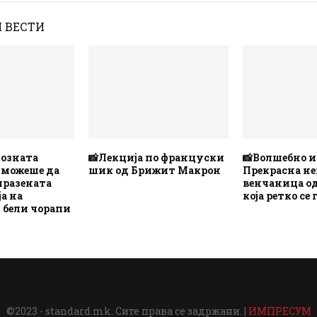
 ВЕСТИ
позната
📸Лекција по француски
📸Волшебно и
 можеше да
шик од Брижит Макрон
Прекрасна не
мразената
венчаница од
а на
која ретко се 
 бели чорапи
©2023 - standard.mk. Сите права се задржани. |
ИМПРЕСУМ