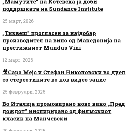
„Мамутите“ на Котевска ја доби
поддршката на Sundance Institute
25 март, 2026
„Тиквеш“ прогласен за најдобар
производител на вино од Македонија на
престижниот Mundus Vini
12 март, 2026
🎥Сара Мејс и Стефан Николовски во дуел
со стереотипите во нов видео запис
25 февруари, 2026
Во Италија промовирано ново вино „Пред
дождот“ инспирирано од филмскиот
класик на Манчевски
20 февруари, 2026