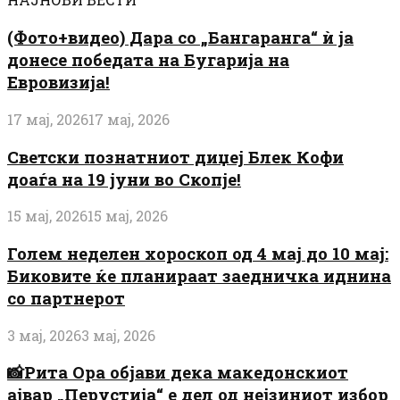
(Фото+видео) Дара со „Бангаранга“ ѝ ја
донесе победата на Бугарија на
Евровизија!
17 мај, 2026
17 мај, 2026
Светски познатниот диџеј Блек Кофи
доаѓа на 19 јуни во Скопје!
15 мај, 2026
15 мај, 2026
Голем неделен хороскоп од 4 мај до 10 мај:
Биковите ќе планираат заедничка иднина
со партнерот
3 мај, 2026
3 мај, 2026
📸Рита Ора објави дека македонскиот
ајвар „Перустија“ е дел од нејзиниот избор