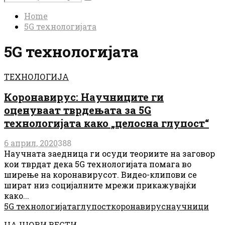
Search
for:
Home
5G технологијата
5G технологијата
ТЕХНОЛОГИЈА
Коронавирус: Научниците ги
оценуваат тврдењата за 5G
технологијата како „целосна глупост“
6 април, 2020
388
Научната заедница ги осуди теориите на заговор
кои тврдат дека 5G технологијата помага во
ширење на коронавирусот. Видео-клипови се
шират низ социјалните мрежи прикажувајќи
како...
5G технологијата
глупост
коронавирус
научници
НАЈНОВИ ВЕСТИ