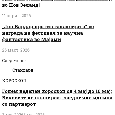
во Нов Зеланд!
11 април, 2026
„Јон Вардар против галаксијата” со
награда на фестивал за научна
фантастика во Мајами
26 март, 2026
Следете не
Стандард
ХОРОСКОП
Голем неделен хороскоп од 4 мај до 10 мај:
Биковите ќе планираат заедничка иднина
со партнерот
3 мај, 2026
3 мај, 2026