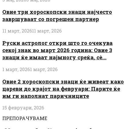
Овие три хороскопски знаци најчесто
завршуваат со погрешен партнер
11 март, 2026
11 март, 2026
Руски астролог откри што го очекува
секој знак во март 2026 година: Овие 3
знаци ќе имаат најмногу среќа, сè...
1 март, 2026
1 март, 2026
Овие 2 хороскопски знаци ќе живеат како
цареви до крајот на февруари: Парите ќе
им ги наполнат паричниците
15 февруари, 2026
ПРЕПОРАЧУВАМЕ