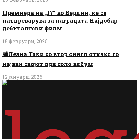
Премиера на „17“ во Берлин, ќе се
натпреварува за наградата Најдобар
дебитантски филм
18 февруари, 2026
📽️Леана Таќи со втор сингл откако го
најави својот прв соло албум
12 јануари, 2026