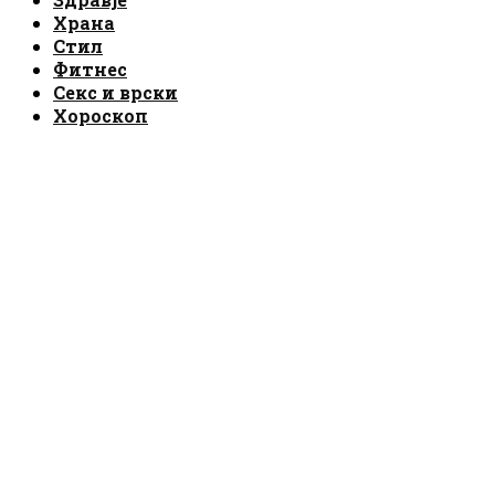
Храна
Стил
Фитнес
Секс и врски
Хороскоп