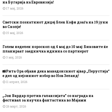
на Бугарија на Евровизија!
17 мај, 2026
Светски познатниот диџеј Блек Кофи доаѓа на 19 јуни
во Скопје!
15 мај, 2026
Голем неделен хороскоп од 4 мај до 10 мај: Биковите ќе
планираат заедничка иднина со партнерот
3 мај, 2026
📸Рита Ора објави дека македонскиот ајвар „Перустија“
е дел од нејзиниот избор во Нов Зеланд!
11 април, 2026
„Јон Вардар против галаксијата” со награда на
фестивал за научна фантастика во Мајами
26 март, 2026