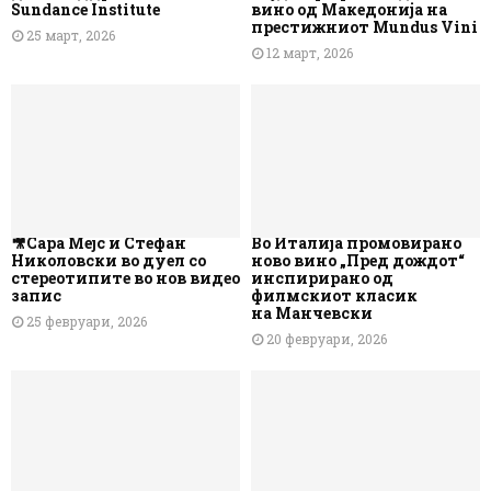
Sundance Institute
вино од Македонија на
престижниот Mundus Vini
25 март, 2026
12 март, 2026
🎥Сара Мејс и Стефан
Во Италија промовирано
Николовски во дуел со
ново вино „Пред дождот“
стереотипите во нов видео
инспирирано од
запис
филмскиот класик
на Манчевски
25 февруари, 2026
20 февруари, 2026