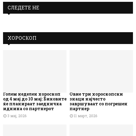
СЛЕДЕТЕ НЕ
ХОРОСКОП
Голем неделен хороскоп
Овие три хороскопски
од 4 мај до 10 мај: Биковите
знаци најчесто
ќе планираат заедничка
завршуваат со погрешен
иднина со партнерот
партнер
3 мај, 2026
11 март, 2026