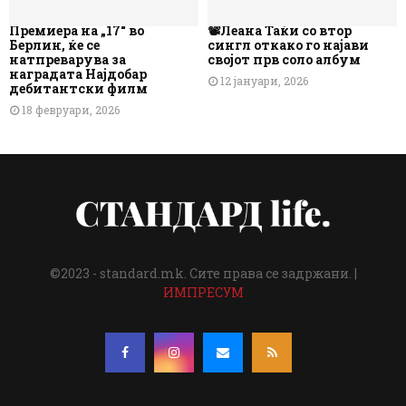
Премиера на „17“ во
📽️Леана Таќи со втор
Берлин, ќе се
сингл откако го најави
натпреварува за
својот прв соло албум
наградата Најдобар
12 јануари, 2026
дебитантски филм
18 февруари, 2026
©2023 - standard.mk. Сите права се задржани. |
ИМПРЕСУМ