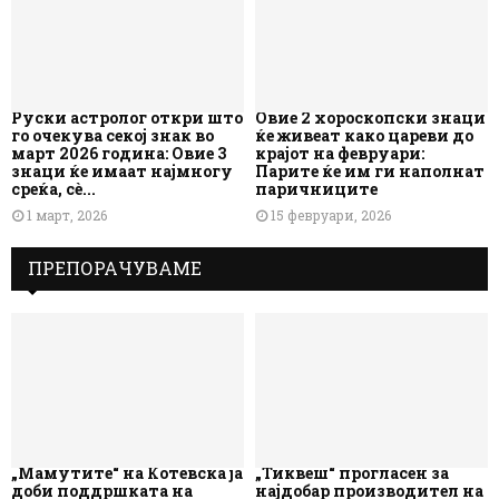
Руски астролог откри што
Овие 2 хороскопски знаци
го очекува секој знак во
ќе живеат како цареви до
март 2026 година: Овие 3
крајот на февруари:
знаци ќе имаат најмногу
Парите ќе им ги наполнат
среќа, сè...
паричниците
1 март, 2026
15 февруари, 2026
ПРЕПОРАЧУВАМЕ
„Мамутите“ на Котевска ја
„Тиквеш“ прогласен за
доби поддршката на
најдобар производител на