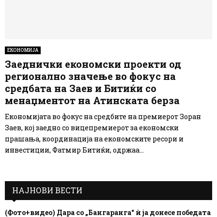
ЕКОНОМИЈА
Заеднички економски проекти од
регионално значење во фокус на
средбата на Заев и Битиќи со
менаџментот на Атинската берза
Економијата во фокус на средбите на премиерот Зоран
Заев, кој заедно со вицепремиерот за економски
прашања, координација на економските ресори и
инвестиции, Фатмир Битиќи, одржаа...
НАЈНОВИ ВЕСТИ
(Фото+видео) Дара со „Бангаранга“ ѝ ја донесе победата