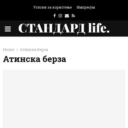
Услови за користење
Импресум
Facebook
Instagram
Email
Rss
PRIMARY
MENU
Home
Атинска берза
Атинска берза