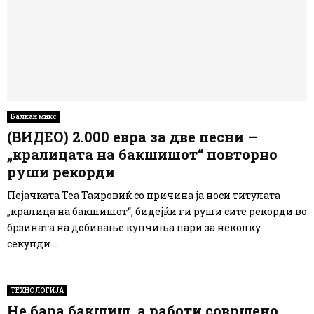
Балкан микс
(ВИДЕО) 2.000 евра за две песни –
„кралицата на бакшишот“ повторно
руши рекорди
Пејачката Теа Таировиќ со причина ја носи титулата
„кралица на бакшишот“, бидејќи ги руши сите рекорди во
брзината на добивање купчиња пари за неколку
секунди....
ТЕХНОЛОГИЈА
Не бара бакшиш, а работи совршено