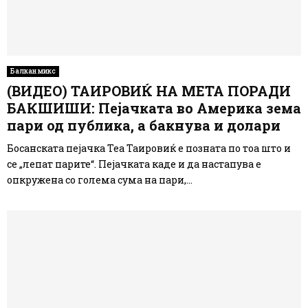
Балкан микс
(ВИДЕО) ТАИРОВИЌ НА МЕТА ПОРАДИ
БАКШИШИ: Пејачката во Америка зема
пари од публика, а бакнува и долари
Босанската пејачка Теа Таировиќ е позната по тоа што и
се „лепат парите“. Пејачката каде и да настапува е
опкружена со голема сума на пари,...