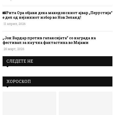
📸Рита Ора објави дека македонскиот ајвар „Перустија“
е дел од нејзиниот избор во Нов Зеланд!
11 април, 2026
„Јон Вардар против галаксијата” со награда на
фестивал за научна фантастика во Мајами
26 март, 2026
СЛЕДЕТЕ НЕ
ХОРОСКОП