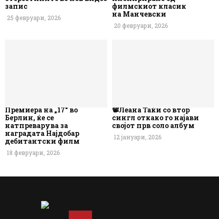
запис
филмскиот класик
на Манчевски
25 февруари, 2026
20 февруари, 2026
Премиера на „17“ во
📽️Леана Таќи со втор
Берлин, ќе се
сингл откако го најави
натпреварува за
својот прв соло албум
наградата Најдобар
12 јануари, 2026
дебитантски филм
18 февруари, 2026