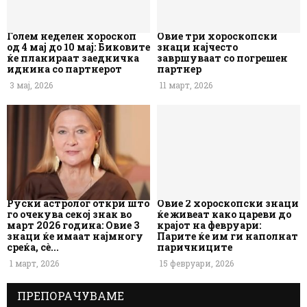
Голем неделен хороскоп
Овие три хороскопски
од 4 мај до 10 мај: Биковите
знаци најчесто
ќе планираат заедничка
завршуваат со погрешен
иднина со партнерот
партнер
3 мај, 2026
11 март, 2026
Руски астролог откри што
Овие 2 хороскопски знаци
го очекува секој знак во
ќе живеат како цареви до
март 2026 година: Овие 3
крајот на февруари:
знаци ќе имаат најмногу
Парите ќе им ги наполнат
среќа, сè...
паричниците
1 март, 2026
15 февруари, 2026
ПРЕПОРАЧУВАМЕ