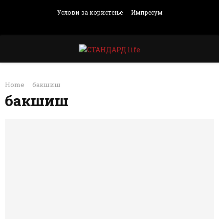
Услови за користење
Импресум
Facebook
Instagram
Email
Rss
PRIMARY
Home
бакшиш
MENU
бакшиш