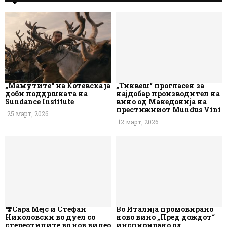
„Мамутите“ на Котевска ја
„Тиквеш“ прогласен за
доби поддршката на
најдобар производител на
Sundance Institute
вино од Македонија на
престижниот Mundus Vini
25 март, 2026
12 март, 2026
🎥Сара Мејс и Стефан
Во Италија промовирано
Николовски во дуел со
ново вино „Пред дождот“
стереотипите во нов видео
инспирирано од