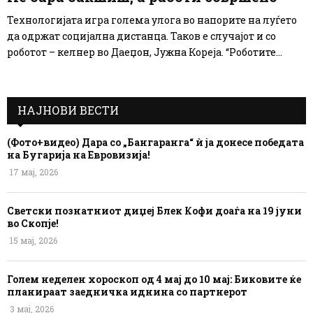
Технологијата игра голема улога во напорите на луѓето
да одржат социјална дистанца. Таков е случајот и со
роботот – келнер во Даеџон, Јужна Кореја. “Роботите...
НАЈНОВИ ВЕСТИ
(Фото+видео) Дара со „Бангаранга“ ѝ ја донесе победата
на Бугарија на Евровизија!
17 мај, 2026
Светски познатниот диџеј Блек Кофи доаѓа на 19 јуни
во Скопје!
15 мај, 2026
Голем неделен хороскоп од 4 мај до 10 мај: Биковите ќе
планираат заедничка иднина со партнерот
3 мај, 2026