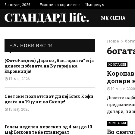
8 август, 2026
Услови за користење
Импресум
МК СЦЕНА
Home
бога
НАЈНОВИ ВЕСТИ
бога
(Фото+видео) Дара со „Бангаранга“ ѝ ја
КОМПАНИИ
донесе победата на Бугарија на
Евровизија!
Коронави
17 мај, 2026
долари 
10 март, 2020
Светски познатниот диџеј Блек Кофи
Десетте најб
доаѓа на 19 јуни во Скопје!
предизвикан 
15 мај, 2026
долари, пишу
КОМПАНИИ
Голем неделен хороскоп од 4 мај до 10
Во свето
мај: Биковите ќе планираат