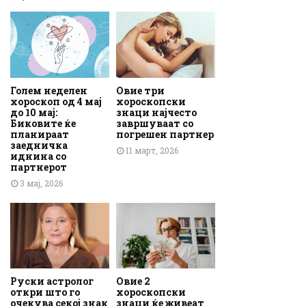
Голем неделен
Овие три
хороскоп од 4 мај
хороскопски
до 10 мај:
знаци најчесто
Биковите ќе
завршуваат со
планираат
погрешен партнер
заедничка
11 март, 2026
иднина со
партнерот
3 мај, 2026
Руски астролог
Овие 2
откри што го
хороскопски
очекува секој знак
знаци ќе живеат