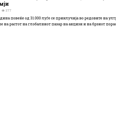
мји
377
ина повеќе од 31.000 луѓе се приклучија во редовите на улт
 на растот на глобалниот пазар на акцизи и на брзиот пораст