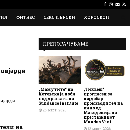
Facebook
Instagr
Emai
Rs
ТИЛ
ФИТНЕС
СЕКС И ВРСКИ
ХОРОСКОП
ПРЕПОРАЧУВАМЕ
илијарди
„Мамутите“ на
„Тиквеш“
Котевска ја доби
прогласен за
поддршката на
најдобар
лијарди
Sundance Institute
производител на
вино од
25 март, 2026
Македонија на
престижниот
Mundus Vini
тели на
12 март, 2026