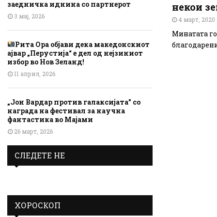
заедничка иднина со партнерот
некои зе
3 мај, 2026
4 март, 2020
Минатата год
Рита Ора објави дека македонскиот
благодарение
ајвар „Перустија“ е дел од нејзиниот
избор во Нов Зеланд!
11 април, 2026
„Јон Вардар против галаксијата” со
награда на фестивал за научна
фантастика во Мајами
26 март, 2026
СЛЕДЕТЕ НЕ
ХОРОСКОП