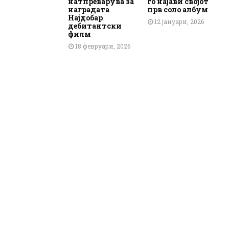
натпреварува за
го најави својот
наградата
прв соло албум
Најдобар
12 јануари, 2026
дебитантски
филм
18 февруари, 2026