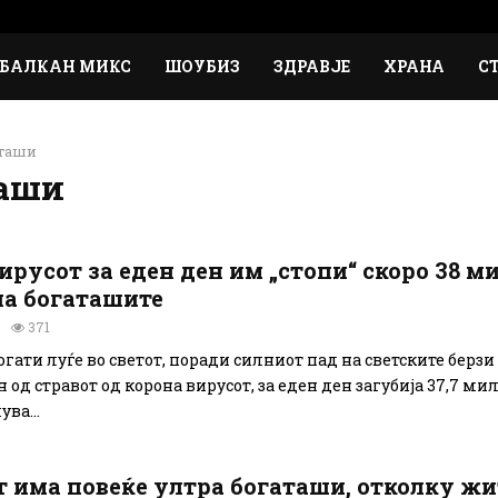
БАЛКАН МИКС
ШОУБИЗ
ЗДРАВЈЕ
ХРАНА
С
таши
таши
русот за еден ден им „стопи“ скоро 38 м
на богаташите
371
огати луѓе во светот, поради силниот пад на светските берзи
од стравот од корона вирусот, за еден ден загубија 37,7 ми
ва...
т има повеќе ултра богаташи, отколку жи