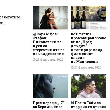
ра богатите
...
Сара Мејс и
Во Италија
Стефан
промовирано ново
Николовски во
вино „Пред
дуел со
дождот“
стереотипите во
инспирирано од
нов видео запис
филмскиот
класик
25 февруари, 2026
на Манчевски
20 февруари, 2026
Премиера на „17“
Леана Таќи со
во Берлин, ќе се
втор сингл откако