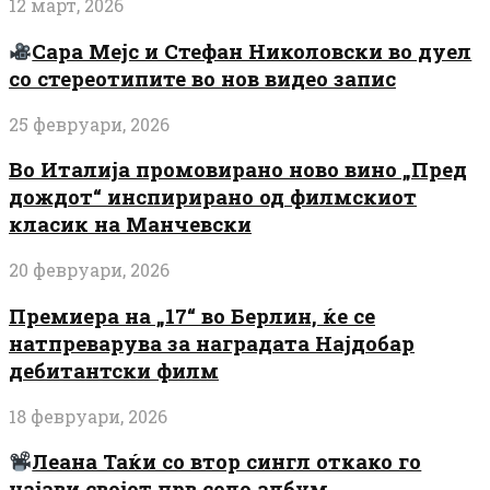
12 март, 2026
Сара Мејс и Стефан Николовски во дуел
со стереотипите во нов видео запис
25 февруари, 2026
Во Италија промовирано ново вино „Пред
дождот“ инспирирано од филмскиот
класик на Манчевски
20 февруари, 2026
Премиера на „17“ во Берлин, ќе се
натпреварува за наградата Најдобар
дебитантски филм
18 февруари, 2026
Леана Таќи со втор сингл откако го
најави својот прв соло албум