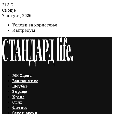
21.3
C
Скопје
7 август, 2026
Услови за користење
Импресум
Facebook
Instagram
Email
Rss
МК Сцена
Балкан микс
Шоубиз
Здравје
Храна
Стил
Фитнес
Секс и врски