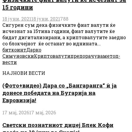
15 години
18 јуни, 2021
18 јуни, 2021
788
Сигурен сум дека физичките фиат валути ќе
исчезнат за 15тина години, фиат валутите ќе
бидат дигитализирани, а криптовалутите заедно
со блокчејнот ќе останат во иднината...
биткоинт
Дарко
Симуновски
Криптовалути
препорачуваме
топ-
вести
НАЈНОВИ ВЕСТИ
(Фото+видео) Дара со „Бангаранга“ ѝ ја
донесе победата на Бугарија на
Евровизија!
17 мај, 2026
17 мај, 2026
Светски познатниот диџеј Блек Кофи