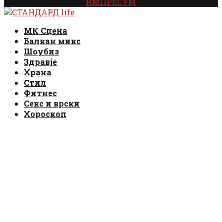
ИМПРЕСУМ
Facebook
Instagram
Email
Rss
Facebook
Instagram
Email
Rss
МК Сцена
Балкан микс
Шоубиз
Здравје
Храна
Стил
Фитнес
Секс и врски
Хороскоп