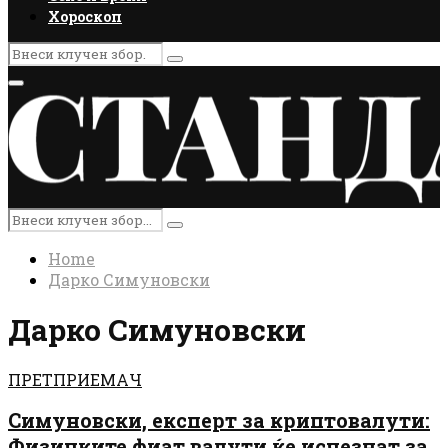
Хороскоп
Search
Search
for:
Primary
Menu
Search
Search
for:
Home
Дарко Симуновски
Дарко Симуновски
ПРЕТПРИЕМАЧ
Симуновски, експерт за криптовалути:
Физичките фиат валути ќе исчезнат за