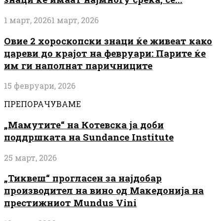
1 март, 2026
1 март, 2026
Овие 2 хороскопски знаци ќе живеат како
цареви до крајот на февруари: Парите ќе
им ги наполнат паричниците
15 февруари, 2026
ПРЕПОРАЧУВАМЕ
„Мамутите“ на Котевска ја доби
поддршката на Sundance Institute
25 март, 2026
„Тиквеш“ прогласен за најдобар
производител на вино од Македонија на
престижниот Mundus Vini