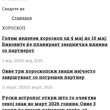
Следете не
Стандард
ХОРОСКОП
Голем неделен хороскоп од 4 мај до 10 мај:
Биковите ќе планираат заедничка иднина
со партнерот
3 мај, 2026
3 мај, 2026
Овие три хороскопски знаци најчесто
завршуваат со погрешен партнер
11 март, 2026
11 март, 2026
Руски астролог откри што го очекува
секој знак во март 2026 година: Овие 3
знаци ќе имаат најмногу среќа, сè...