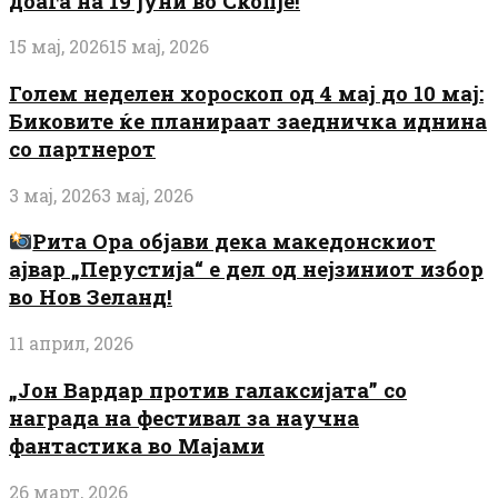
доаѓа на 19 јуни во Скопје!
15 мај, 2026
15 мај, 2026
Голем неделен хороскоп од 4 мај до 10 мај:
Биковите ќе планираат заедничка иднина
со партнерот
3 мај, 2026
3 мај, 2026
Рита Ора објави дека македонскиот
ајвар „Перустија“ е дел од нејзиниот избор
во Нов Зеланд!
11 април, 2026
„Јон Вардар против галаксијата” со
награда на фестивал за научна
фантастика во Мајами
26 март, 2026