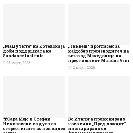
„Мамутите“ на Котевска ја
„Тиквеш“ прогласен за
доби поддршката на
најдобар производител на
Sundance Institute
вино од Македонија на
престижниот Mundus Vini
25 март, 2026
12 март, 2026
🎥Сара Мејс и Стефан
Во Италија промовирано
Николовски во дуел со
ново вино „Пред дождот“
стереотипите во нов видео
инспирирано од