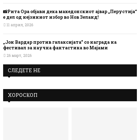
📸Рита Ора објави дека македонскиот ајвар „Перустија“
е дел од нејзиниот избор во Нов Зеланд!
11 април, 2026
„Јон Вардар против галаксијата” со награда на
фестивал за научна фантастика во Мајами
26 март, 2026
СЛЕДЕТЕ НЕ
ХОРОСКОП