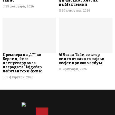
запис
филмскиот класик
на Манчевски
25 февруари, 2026
20 февруари, 2026
Премиера на „17“ во
📽️Леана Таќи со втор
Берлин, ќе се
сингл откако го најави
натпреварува за
својот прв соло албум
наградата Најдобар
12 јануари, 2026
дебитантски филм
18 февруари, 2026