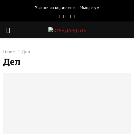
Услови за користење
Импресум
Facebook
Instagram
Email
Rss
PRIMARY
MENU
Home
Дел
Дел