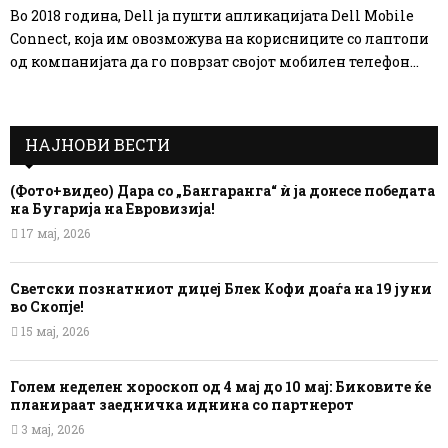
Во 2018 година, Dell ја пушти апликацијата Dell Mobile
Connect, која им овозможува на корисниците со лаптопи
од компанијата да го поврзат својот мобилен телефон...
НАЈНОВИ ВЕСТИ
(Фото+видео) Дара со „Бангаранга“ ѝ ја донесе победата
на Бугарија на Евровизија!
17 мај, 2026
Светски познатниот диџеј Блек Кофи доаѓа на 19 јуни
во Скопје!
15 мај, 2026
Голем неделен хороскоп од 4 мај до 10 мај: Биковите ќе
планираат заедничка иднина со партнерот
3 мај, 2026