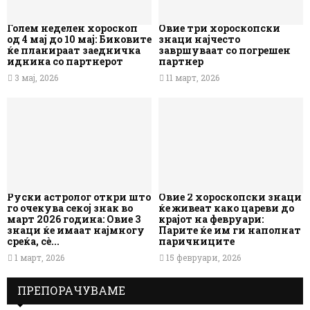
Голем неделен хороскоп
Овие три хороскопски
од 4 мај до 10 мај: Биковите
знаци најчесто
ќе планираат заедничка
завршуваат со погрешен
иднина со партнерот
партнер
3 мај, 2026
11 март, 2026
Руски астролог откри што
Овие 2 хороскопски знаци
го очекува секој знак во
ќе живеат како цареви до
март 2026 година: Овие 3
крајот на февруари:
знаци ќе имаат најмногу
Парите ќе им ги наполнат
среќа, сè...
паричниците
1 март, 2026
15 февруари, 2026
ПРЕПОРАЧУВАМЕ