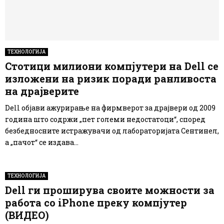
ТЕХНОЛОГИЈА
Стотици милиони компјутери на Dell се
изложени на ризик поради ранливоста
на драјверите
Dell објави ажурирање на фирмверот за драјвери од 2009
година што содржи „пет големи недостатоци“, според
безбедносните истражувачи од лабораторијата Сентинел,
а „пачот“ се издава...
ТЕХНОЛОГИЈА
Dell ги проширува своите можности за
работа со iPhone преку компјутер
(ВИДЕО)