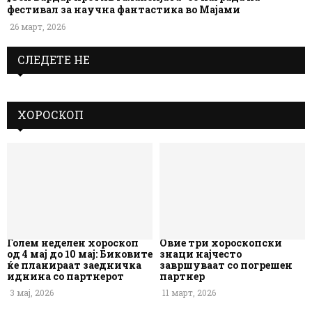
фестивал за научна фантастика во Мајами
26 март, 2026
СЛЕДЕТЕ НЕ
ХОРОСКОП
Голем неделен хороскоп
Овие три хороскопски
од 4 мај до 10 мај: Биковите
знаци најчесто
ќе планираат заедничка
завршуваат со погрешен
иднина со партнерот
партнер
3 мај, 2026
11 март, 2026