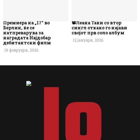
Премиера на „17“ во
📽️Леана Таќи со втор
Берлин, ќе се
сингл откако го најави
натпреварува за
својот прв соло албум
наградата Најдобар
12 јануари, 2026
дебитантски филм
18 февруари, 2026