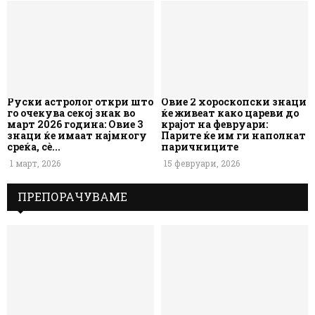
Руски астролог откри што
Овие 2 хороскопски знаци
го очекува секој знак во
ќе живеат како цареви до
март 2026 година: Овие 3
крајот на февруари:
знаци ќе имаат најмногу
Парите ќе им ги наполнат
среќа, сè...
паричниците
1 март, 2026
15 февруари, 2026
ПРЕПОРАЧУВАМЕ