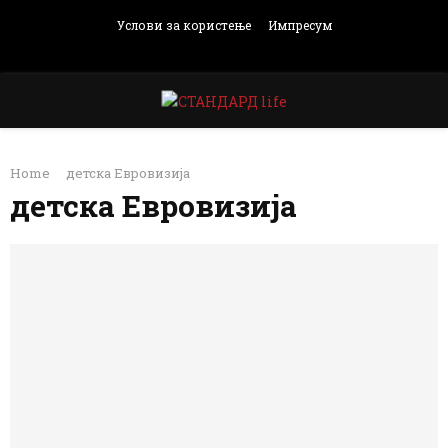
Услови за користење
Импресум
Facebook
Instagram
Email
Rss
PRIMARY
Home
детска Евровизија
MENU
детска Евровизија