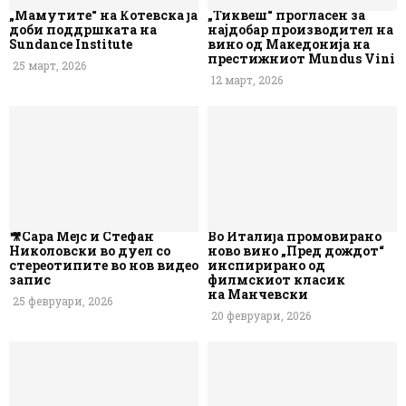
„Мамутите“ на Котевска ја
„Тиквеш“ прогласен за
доби поддршката на
најдобар производител на
Sundance Institute
вино од Македонија на
престижниот Mundus Vini
25 март, 2026
12 март, 2026
🎥Сара Мејс и Стефан
Во Италија промовирано
Николовски во дуел со
ново вино „Пред дождот“
стереотипите во нов видео
инспирирано од
запис
филмскиот класик
на Манчевски
25 февруари, 2026
20 февруари, 2026