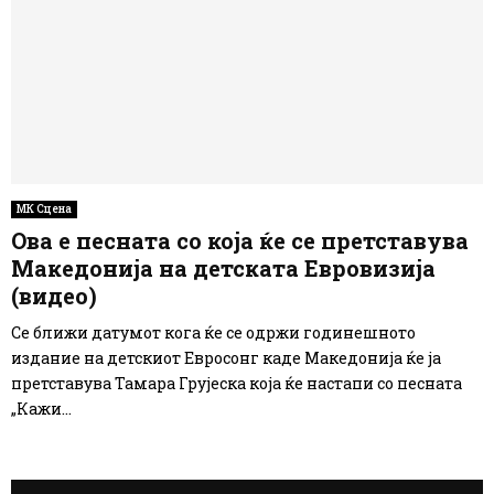
МК Сцена
Ова е песната со која ќе се претставува
Македонија на детската Евровизија
(видео)
Се ближи датумот кога ќе се одржи годинешното
издание на детскиот Евросонг каде Македонија ќе ја
претставува Тамара Грујеска која ќе настапи со песната
„Кажи...