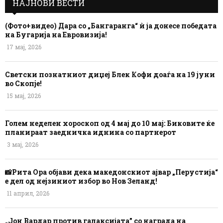
НАЈНОВИ ВЕСТИ
(Фото+видео) Дара со „Бангаранга“ ѝ ја донесе победата
на Бугарија на Евровизија!
17 мај, 2026
Светски познатниот диџеј Блек Кофи доаѓа на 19 јуни
во Скопје!
15 мај, 2026
Голем неделен хороскоп од 4 мај до 10 мај: Биковите ќе
планираат заедничка иднина со партнерот
3 мај, 2026
📸Рита Ора објави дека македонскиот ајвар „Перустија“
е дел од нејзиниот избор во Нов Зеланд!
11 април, 2026
„Јон Вардар против галаксијата” со награда на