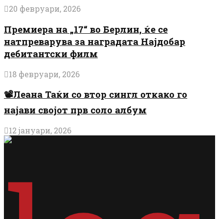
20 февруари, 2026
Премиера на „17“ во Берлин, ќе се
натпреварува за наградата Најдобар
дебитантски филм
18 февруари, 2026
📽️Леана Таќи со втор сингл откако го
најави својот прв соло албум
12 јануари, 2026