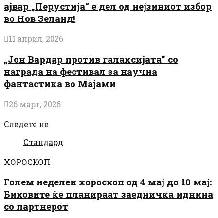
ајвар „Перустија“ е дел од нејзиниот избор
во Нов Зеланд!
11 април, 2026
„Јон Вардар против галаксијата” со
награда на фестивал за научна
фантастика во Мајами
26 март, 2026
Следете не
Стандард
ХОРОСКОП
Голем неделен хороскоп од 4 мај до 10 мај:
Биковите ќе планираат заедничка иднина
со партнерот