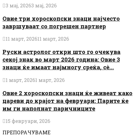
3 мај, 2026
3 мај, 2026
Овие три хороскопски знаци најчесто
завршуваат со погрешен партнер
11 март, 2026
11 март, 2026
Руски астролог откри што го очекува
секој знак во март 2026 година: Овие 3
знаци ќе имаат најмногу среќа, сè...
1 март, 2026
1 март, 2026
Овие 2 хороскопски знаци ќе живеат како
цареви до крајот на февруари: Парите ќе
им ги наполнат паричниците
15 февруари, 2026
ПРЕПОРАЧУВАМЕ