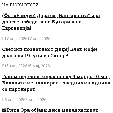
НАЈНОВИ ВЕСТИ
(Фото+видео) Дара со „Бангаранга“ ѝ ја
донесе победата на Бугарија на
Евровизија!
17 мај, 2026
17 мај, 2026
Светски познатниот диџеј Блек Кофи
доаѓа на 19 јуни во Скопје!
15 мај, 2026
15 мај, 2026
Голем неделен хороскоп од 4 мај до 10 мај:
Биковите ќе планираат заедничка иднина
со партнерот
3 мај, 2026
3 мај, 2026
📸Рита Ора објави дека македонскиот