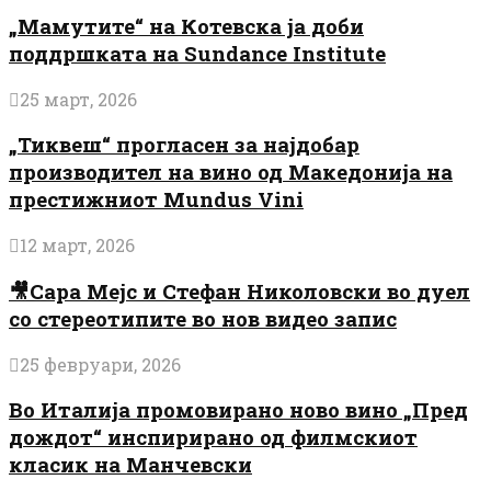
„Мамутите“ на Котевска ја доби
поддршката на Sundance Institute
25 март, 2026
„Тиквеш“ прогласен за најдобар
производител на вино од Македонија на
престижниот Mundus Vini
12 март, 2026
🎥Сара Мејс и Стефан Николовски во дуел
со стереотипите во нов видео запис
25 февруари, 2026
Во Италија промовирано ново вино „Пред
дождот“ инспирирано од филмскиот
класик на Манчевски