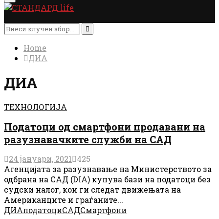
Menu
Search
for:
Search
Home
ДИА
ДИА
ТЕХНОЛОГИЈА
Податоци од смартфони продавани на
разузнавачките служби на САД
24 јануари, 2021
425
Агенцијата за разузнавање на Министерството за
одбрана на САД (DIA) купува бази на податоци без
судски налог, кои ги следат движењата на
Американците и граѓаните...
ДИА
податоци
САД
Смартфони