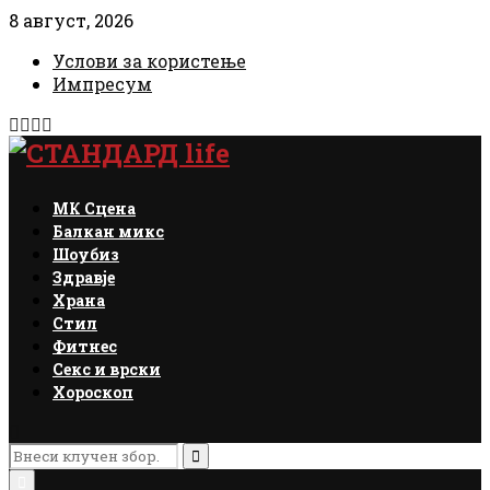
8 август, 2026
Услови за користење
Импресум
Facebook
Instagram
Email
Rss
МК Сцена
Балкан микс
Шоубиз
Здравје
Храна
Стил
Фитнес
Секс и врски
Хороскоп
Search
for:
Search
Primary