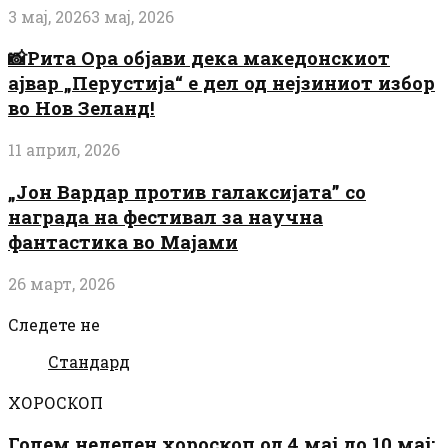
3 мај, 2026
3 мај, 2026
📸Рита Ора објави дека македонскиот
ајвар „Перустија“ е дел од нејзиниот избор
во Нов Зеланд!
11 април, 2026
„Јон Вардар против галаксијата” со
награда на фестивал за научна
фантастика во Мајами
26 март, 2026
Следете не
Стандард
ХОРОСКОП
Голем неделен хороскоп од 4 мај до 10 мај: