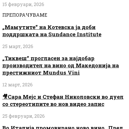
15 февруари, 2026
ПРЕПОРАЧУВАМЕ
„Мамутите“ на Котевска ја доби
поддршката на Sundance Institute
25 март, 2026
„Тиквеш“ прогласен за најдобар
производител на вино од Македонија на
престижниот Mundus Vini
12 март, 2026
🎥Сара Мејс и Стефан Николовски во дуел
со стереотипите во нов видео запис
25 февруари, 2026
Во Италија промовирано ново вино „Пред