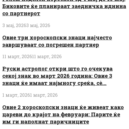
Биковите ќе планираат заедничка иднина
со партнерот
3 мај, 2026
3 мај, 2026
Овие три хороскопски знаци најчесто
завршуваат со погрешен партнер
11 март, 2026
11 март, 2026
Руски астролог откри што го очекува
секој знак во март 2026 година: Овие 3
знаци ќе имаат најмногу среќа, сè...
1 март, 2026
1 март, 2026
Овие 2 хороскопски знаци ќе живеат како
цареви до крајот на февруари: Парите ќе
им ги наполнат паричниците