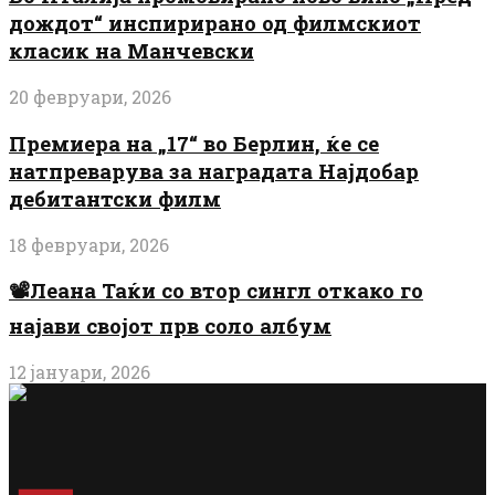
дождот“ инспирирано од филмскиот
класик на Манчевски
20 февруари, 2026
Премиера на „17“ во Берлин, ќе се
натпреварува за наградата Најдобар
дебитантски филм
18 февруари, 2026
📽️Леана Таќи со втор сингл откако го
најави својот прв соло албум
12 јануари, 2026