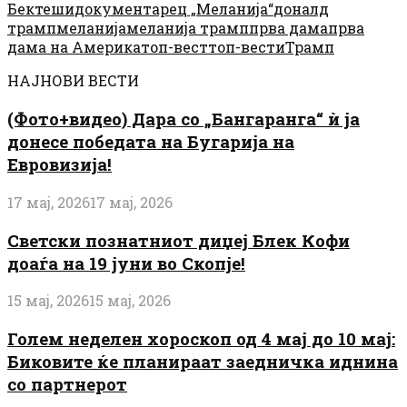
Бектеши
документарец „Меланија“
доналд
трамп
меланија
меланија трамп
прва дама
прва
дама на Америка
топ-вест
топ-вести
Трамп
НАЈНОВИ ВЕСТИ
(Фото+видео) Дара со „Бангаранга“ ѝ ја
донесе победата на Бугарија на
Евровизија!
17 мај, 2026
17 мај, 2026
Светски познатниот диџеј Блек Кофи
доаѓа на 19 јуни во Скопје!
15 мај, 2026
15 мај, 2026
Голем неделен хороскоп од 4 мај до 10 мај:
Биковите ќе планираат заедничка иднина
со партнерот