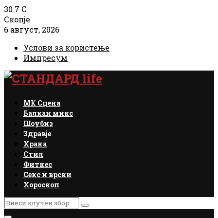
30.7
C
Скопје
6 август, 2026
Услови за користење
Импресум
Facebook
Instagram
Email
Rss
МК Сцена
Балкан микс
Шоубиз
Здравје
Храна
Стил
Фитнес
Секс и врски
Хороскоп
Search
Search
for: