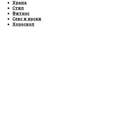
Храна
Стил
Фитнес
Секс и врски
Хороскоп