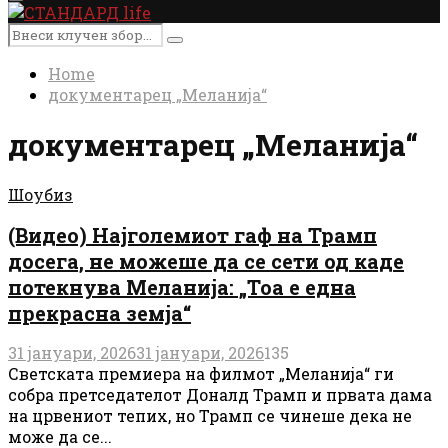
Primary
Menu
Search
Search
for:
Home
документарец „Меланија“
документарец „Меланија“
Шоубиз
(Видео) Најголемиот гаф на Трамп
досега, не можеше да се сети од каде
потекнува Меланија: „Тоа е една
прекрасна земја“
31 јануари, 2026
31 јануари, 2026
135
Светската премиера на филмот „Меланија“ ги
собра претседателот Доналд Трамп и првата дама
на црвениот тепих, но Трамп се чинеше дека не
може да се...