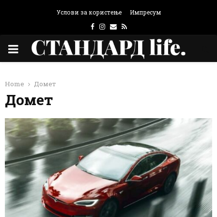
Услови за користење
Импресум
Facebook
Instagram
Email
Rss
PRIMARY
MENU
Home
Домет
Домет