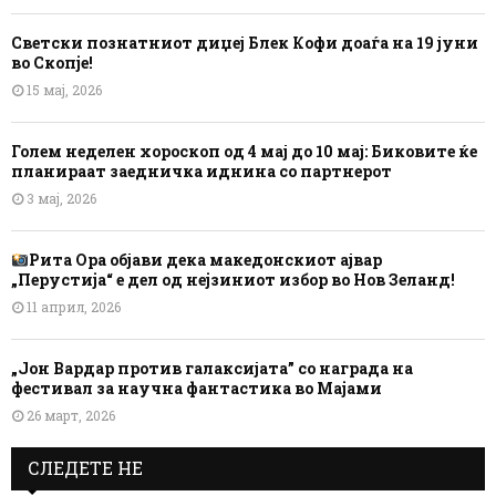
Светски познатниот диџеј Блек Кофи доаѓа на 19 јуни
во Скопје!
15 мај, 2026
Голем неделен хороскоп од 4 мај до 10 мај: Биковите ќе
планираат заедничка иднина со партнерот
3 мај, 2026
Рита Ора објави дека македонскиот ајвар
„Перустија“ е дел од нејзиниот избор во Нов Зеланд!
11 април, 2026
„Јон Вардар против галаксијата” со награда на
фестивал за научна фантастика во Мајами
26 март, 2026
СЛЕДЕТЕ НЕ