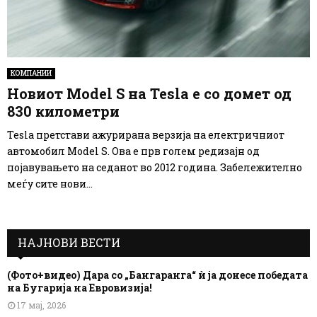
КОМПАНИИ
Новиот Model S на Tesla е со домет од
830 километри
Tesla претстави ажурирана верзија на електричниот
автомобил Model S. Ова е прв голем редизајн од
појавувањето на седанот во 2012 година. Забележително
меѓу сите нови...
НАЈНОВИ ВЕСТИ
(Фото+видео) Дара со „Бангаранга“ ѝ ја донесе победата
на Бугарија на Евровизија!
17 мај, 2026