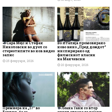
Сара Мејс и Стефан
Во Италија промовирано
Николовски во дуел со
ново вино „Пред дождот“
стереотипите во нов видео
инспирирано од
запис
филмскиот класик
на Манчевски
25 февруари, 2026
20 февруари, 2026
Премиера на „17“ во
Леана Таќи со втор
Берлин, ќе се
сингл откако го најави