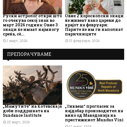
Руски астролог откри што
Овие 2 хороскопски знаци
го очекува секој знак во
ќе живеат како цареви до
март 2026 година: Овие 3
крајот на февруари:
знаци ќе имаат најмногу
Парите ќе им ги наполнат
среќа, сè...
паричниците
1 март, 2026
15 февруари, 2026
ПРЕПОРАЧУВАМЕ
„Мамутите“ на Котевска ја
„Тиквеш“ прогласен за
доби поддршката на
најдобар производител на
Sundance Institute
вино од Македонија на
престижниот Mundus Vini
25 март, 2026
12 март, 2026