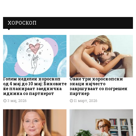
ХОРОСКОП
Голем неделен хороскоп
Овие три хороскопски
од 4 мај до 10 мај: Биковите
знаци најчесто
ќе планираат заедничка
завршуваат со погрешен
иднина со партнерот
партнер
3 мај, 2026
11 март, 2026