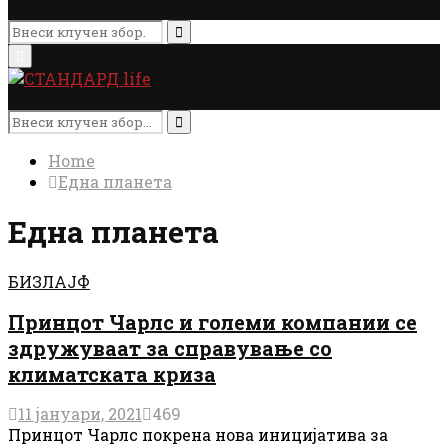
Search
for:
Search
Primary
Menu
Search
for:
Search
Home
Една планета
Една планета
БИЗЛАЈФ
Принцот Чарлс и големи компании се
здружуваат за справување со
климатската криза
11 јануари, 2021
469
Принцот Чарлс покрена нова иницијатива за