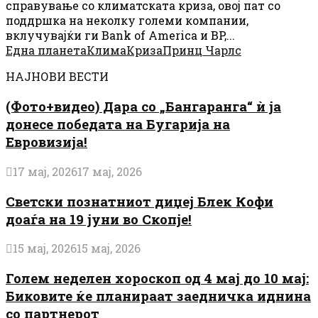
справување со климатската криза, овој пат со
поддршка на неколку големи компании,
вклучувајќи ги Bank of America и BP,...
Една планета
Клима
Криза
Принц Чарлс
НАЈНОВИ ВЕСТИ
(Фото+видео) Дара со „Бангаранга“ ѝ ја
донесе победата на Бугарија на
Евровизија!
17 мај, 2026
17 мај, 2026
Светски познатниот диџеј Блек Кофи
доаѓа на 19 јуни во Скопје!
15 мај, 2026
15 мај, 2026
Голем неделен хороскоп од 4 мај до 10 мај:
Биковите ќе планираат заедничка иднина
со партнерот