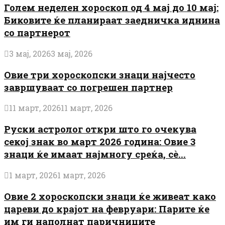
Голем неделен хороскоп од 4 мај до 10 мај:
Биковите ќе планираат заедничка иднина
со партнерот
3 мај, 2026
3 мај, 2026
Овие три хороскопски знаци најчесто
завршуваат со погрешен партнер
11 март, 2026
11 март, 2026
Руски астролог откри што го очекува
секој знак во март 2026 година: Овие 3
знаци ќе имаат најмногу среќа, сè...
1 март, 2026
1 март, 2026
Овие 2 хороскопски знаци ќе живеат како
цареви до крајот на февруари: Парите ќе
им ги наполнат паричниците