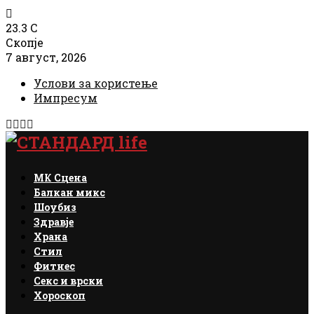
23.3
C
Скопје
7 август, 2026
Услови за користење
Импресум
Facebook
Instagram
Email
Rss
МК Сцена
Балкан микс
Шоубиз
Здравје
Храна
Стил
Фитнес
Секс и врски
Хороскоп