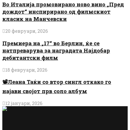
Во Италија промовирано ново вино „Пред
дождот“ инспирирано од филмскиот
класик на Манчевски
20 февруари, 2026
Премиера на „17“ во Берлин, ќе се
натпреварува за наградата Најдобар
дебитантски филм
18 февруари, 2026
📽️Леана Таќи со втор сингл откако го
најави својот прв соло албум
12 јануари, 2026