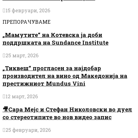
15 февруари, 2026
ПРЕПОРАЧУВАМЕ
„Мамутите“ на Котевска ја доби
поддршката на Sundance Institute
25 март, 2026
„Тиквеш“ прогласен за најдобар
производител на вино од Македонија на
престижниот Mundus Vini
12 март, 2026
🎥Сара Мејс и Стефан Николовски во дуел
со стереотипите во нов видео запис
25 февруари, 2026