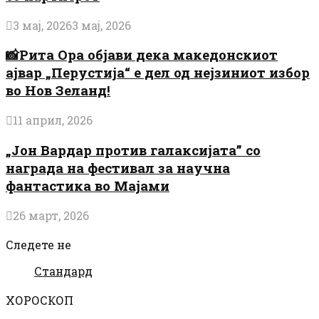
3 мај, 2026
3 мај, 2026
📸Рита Ора објави дека македонскиот
ајвар „Перустија“ е дел од нејзиниот избор
во Нов Зеланд!
11 април, 2026
„Јон Вардар против галаксијата” со
награда на фестивал за научна
фантастика во Мајами
26 март, 2026
Следете не
Стандард
ХОРОСКОП