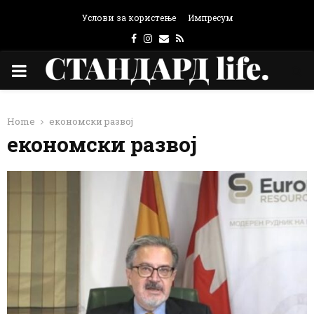
Услови за користење
Импресум
Facebook
Instagram
Email
Rss
PRIMARY
MENU
Home
економски развој
економски развој