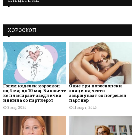
ХОРОСКОП
Голем неделен хороскоп
Овие три хороскопски
од 4 мај до 10 мај: Биковите
знаци најчесто
ќе планираат заедничка
завршуваат со погрешен
иднина со партнерот
партнер
3 мај, 2026
11 март, 2026