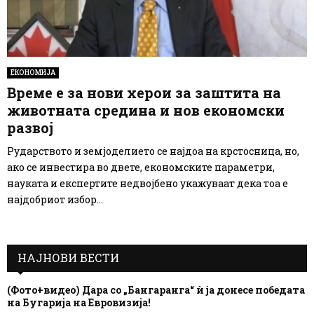
ЕКОНОМИЈА
Време е за нови херои за заштита на
животната средина и нов економски
развој
Рударството и земјоделието се најдоа на крстосница, но,
ако се инвестира во двете, економските параметри,
науката и експертите недвојбено укажуваат дека тоа е
најдобриот избор...
НАЈНОВИ ВЕСТИ
(Фото+видео) Дара со „Бангаранга“ ѝ ја донесе победата
на Бугарија на Евровизија!