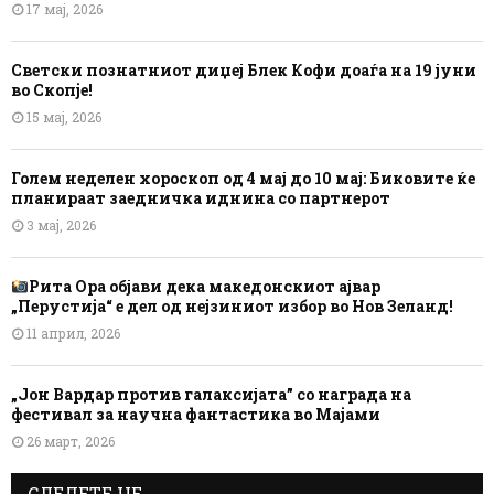
17 мај, 2026
Светски познатниот диџеј Блек Кофи доаѓа на 19 јуни
во Скопје!
15 мај, 2026
Голем неделен хороскоп од 4 мај до 10 мај: Биковите ќе
планираат заедничка иднина со партнерот
3 мај, 2026
Рита Ора објави дека македонскиот ајвар
„Перустија“ е дел од нејзиниот избор во Нов Зеланд!
11 април, 2026
„Јон Вардар против галаксијата” со награда на
фестивал за научна фантастика во Мајами
26 март, 2026
СЛЕДЕТЕ НЕ