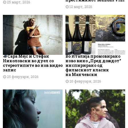
25 март, 2026
12 март, 2026
Сара Мејс и Стефан
Во Италија промовирано
Николовски во дуел со
ново вино „Пред дождот“
стереотипите во нов видео
инспирирано од
запис
филмскиот класик
на Манчевски
25 февруари, 2026
20 февруари, 2026