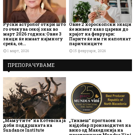
Руски астролог откри што
Овие 2 хороскопски знаци
го очекува секој знак во
ќе живеат како цареви до
март 2026 година: Овие 3
крајот на февруари:
знаци ќе имаат најмногу
Парите ќе им ги наполнат
среќа, сè...
паричниците
1 март, 2026
15 февруари, 2026
ПРЕПОРАЧУВАМЕ
„Мамутите“ на Котевска ја
„Тиквеш“ прогласен за
доби поддршката на
најдобар производител на
Sundance Institute
вино од Македонија на
престижниот Mundus Vini