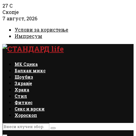
27
C
Скопје
7 август, 2026
Услови за користење
Импресум
Facebook
Instagram
Email
Rss
МК Сцена
Балкан микс
Шоубиз
Здравје
Храна
Стил
Фитнес
Секс и врски
Хороскоп
Search
Search
for: