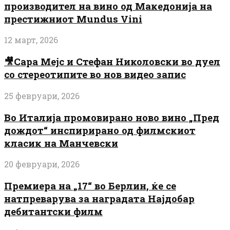
производител на вино од Македонија на
престижниот Mundus Vini
12 март, 2026
🎥Сара Мејс и Стефан Николовски во дуел
со стереотипите во нов видео запис
25 февруари, 2026
Во Италија промовирано ново вино „Пред
дождот“ инспирирано од филмскиот
класик на Манчевски
20 февруари, 2026
Премиера на „17“ во Берлин, ќе се
натпреварува за наградата Најдобар
дебитантски филм