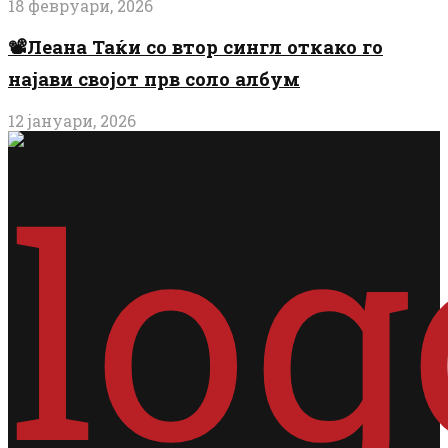
18 февруари, 2026
📽️Леана Таќи со втор сингл откако го
најави својот прв соло албум
12 јануари, 2026