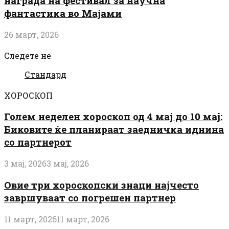
награда на фестивал за научна
фантастика во Мајами
26 март, 2026
Следете не
Стандард
ХОРОСКОП
Голем неделен хороскоп од 4 мај до 10 мај:
Биковите ќе планираат заедничка иднина
со партнерот
3 мај, 2026
3 мај, 2026
Овие три хороскопски знаци најчесто
завршуваат со погрешен партнер
11 март, 2026
11 март, 2026