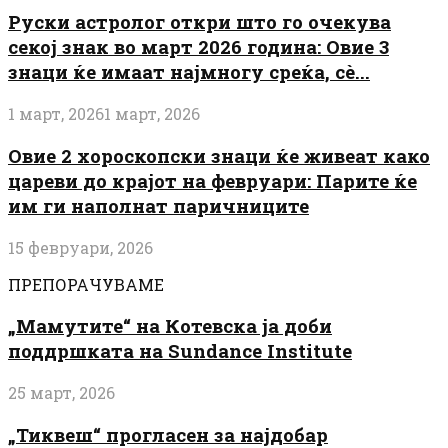
Руски астролог откри што го очекува
секој знак во март 2026 година: Овие 3
знаци ќе имаат најмногу среќа, сè...
1 март, 2026
1 март, 2026
Овие 2 хороскопски знаци ќе живеат како
цареви до крајот на февруари: Парите ќе
им ги наполнат паричниците
15 февруари, 2026
ПРЕПОРАЧУВАМЕ
„Мамутите“ на Котевска ја доби
поддршката на Sundance Institute
25 март, 2026
„Тиквеш“ прогласен за најдобар