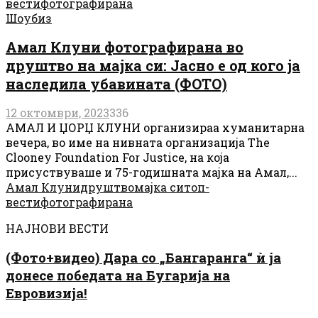
вести
фотографирана
Шоубиз
Амал Клуни фотографирана во
друштво на мајка си: Јасно е од кого ја
наследила убавината (ФОТО)
12 октомври, 2023
336
АМАЛ И ЏОРЏ КЛУНИ организираа хуманитарна
вечера, во име на нивната организација The
Clooney Foundation For Justice, на која
присуствуваше и 75-годишната мајка на Амал,...
Амал Клуни
друштво
мајка си
топ-
вести
фотографирана
НАЈНОВИ ВЕСТИ
(Фото+видео) Дара со „Бангаранга“ ѝ ја
донесе победата на Бугарија на
Евровизија!