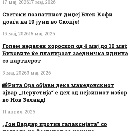
17 мај, 2026
17 мај, 2026
Светски познатниот диџеј Блек Кофи
доаѓа на 19 јуни во Скопје!
15 мај, 2026
15 мај, 2026
Голем неделен хороскоп од 4 мај до 10 мај:
Биковите ќе планираат заедничка иднина
со партнерот
3 мај, 2026
3 мај, 2026
📸Рита Ора објави дека македонскиот
ајвар „Перустија“ е дел од нејзиниот избор
во Нов Зеланд!
11 април, 2026
„Јон Вардар против галаксијата” со