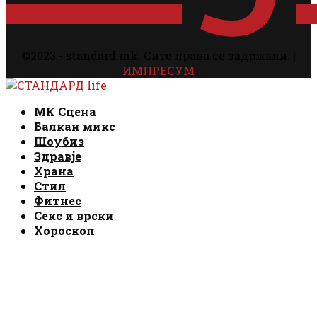
©2023 - standard.mk. Сите права се задржани. |
ИМПРЕСУМ
Facebook
Instagram
Email
Rss
Facebook
Instagram
Email
Rss
МК Сцена
Балкан микс
Шоубиз
Здравје
Храна
Стил
Фитнес
Секс и врски
Хороскоп