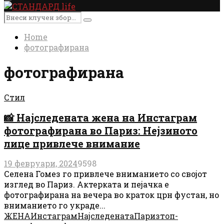
Primary
Menu
Search
Search
for:
Home
фотографирана
фотографирана
Стил
📸 Најследената жена на Инстаграм
фотографирана во Париз: Нејзиното
лице привлече внимание
19 февруари, 2024
9598
Селена Гомез го привлече вниманието со својот
изглед во Париз. Актерката и пејачка е
фотографирана на вечера во краток црн фустан, но
вниманието го украде...
ЖЕНА
Инстаграм
Најследената
Париз
топ-