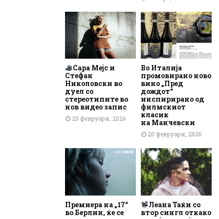
Сара Мејс и
Во Италија
Стефан
промовирано ново
Николовски во
вино „Пред
дуел со
дождот“
стереотипите во
инспирирано од
нов видео запис
филмскиот
класик
25 февруари, 2026
на Манчевски
20 февруари, 2026
Премиера на „17“
Леана Таќи со
во Берлин, ќе се
втор сингл откако