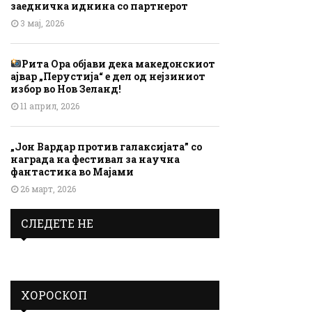
заедничка иднина со партнерот
3 мај, 2026
Рита Ора објави дека македонскиот
ајвар „Перустија“ е дел од нејзиниот
избор во Нов Зеланд!
11 април, 2026
„Јон Вардар против галаксијата” со
награда на фестивал за научна
фантастика во Мајами
26 март, 2026
СЛЕДЕТЕ НЕ
ХОРОСКОП