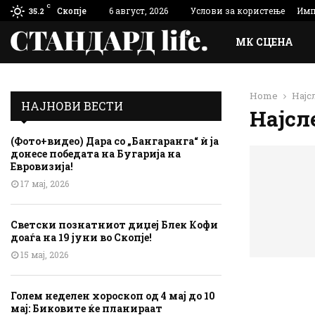
C
Скопје
6 август, 2026
Услови за користење
Имп
35.2
МК СЦЕНА
Home
Најс
НАЈНОВИ ВЕСТИ
Најсл
(Фото+видео) Дара со „Бангаранга“ ѝ ја
донесе победата на Бугарија на
Евровизија!
17 мај, 2026
Светски познатниот диџеј Блек Кофи
доаѓа на 19 јуни во Скопје!
15 мај, 2026
Голем неделен хороскоп од 4 мај до 10
мај: Биковите ќе планираат