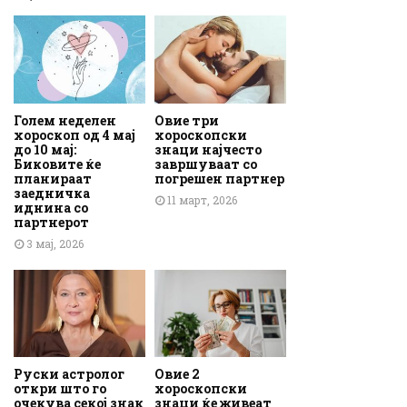
Голем неделен
Овие три
хороскоп од 4 мај
хороскопски
до 10 мај:
знаци најчесто
Биковите ќе
завршуваат со
планираат
погрешен партнер
заедничка
11 март, 2026
иднина со
партнерот
3 мај, 2026
Руски астролог
Овие 2
откри што го
хороскопски
очекува секој знак
знаци ќе живеат