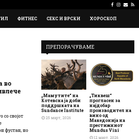
Facebook
Instagr
Emai
Rs
ТИЛ
ФИТНЕС
СЕКС И ВРСКИ
ХОРОСКОП
ПРЕПОРАЧУВАМЕ
 во
ивлече
„Мамутите“ на
„Тиквеш“
Котевска ја доби
прогласен за
поддршката на
најдобар
Sundance Institute
производител на
вино од
 со својот
25 март, 2026
Македонија на
е
престижниот
Mundus Vini
н фустан, но
12 март, 2026