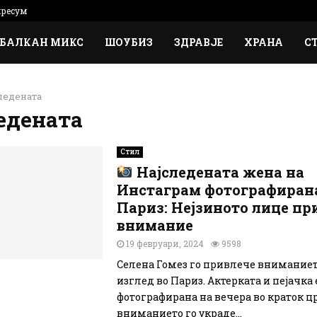
ресум
БАЛКАН МИКС
ШОУБИЗ
ЗДРАВЈЕ
ХРАНА
С
ледената
едената
Стил
Најследената жена на
Инстаграм фотографирана
Париз: Нејзиното лице пр
внимание
19 февруари, 2024
9598
Селена Гомез го привлече вниманието
изглед во Париз. Актерката и пејачка 
фотографирана на вечера во краток цр
вниманието го украде...