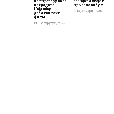
натпреварува за
го најави својот
наградата
прв соло албум
Најдобар
12 јануари, 2026
дебитантски
филм
18 февруари, 2026