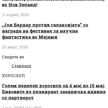
во Нов Зеланд!
11 април, 2026
„Јон Вардар против галаксијата” со
награда на фестивал за научна
фантастика во Мајами
26 март, 2026
Следете не
Стандард
ХОРОСКОП
Голем неделен хороскоп од 4 мај до 10 мај:
Биковите ќе планираат заедничка иднина
со партнерот
3 мај, 2026
3 мај, 2026