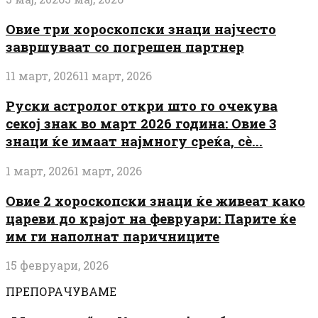
Овие три хороскопски знаци најчесто
завршуваат со погрешен партнер
11 март, 2026
11 март, 2026
Руски астролог откри што го очекува
секој знак во март 2026 година: Овие 3
знаци ќе имаат најмногу среќа, сè...
1 март, 2026
1 март, 2026
Овие 2 хороскопски знаци ќе живеат како
цареви до крајот на февруари: Парите ќе
им ги наполнат паричниците
15 февруари, 2026
ПРЕПОРАЧУВАМЕ