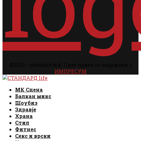
©2023 - standard.mk. Сите права се задржани. |
ИМПРЕСУМ
Facebook
Instagram
Email
Rss
Facebook
Instagram
Email
Rss
МК Сцена
Балкан микс
Шоубиз
Здравје
Храна
Стил
Фитнес
Секс и врски