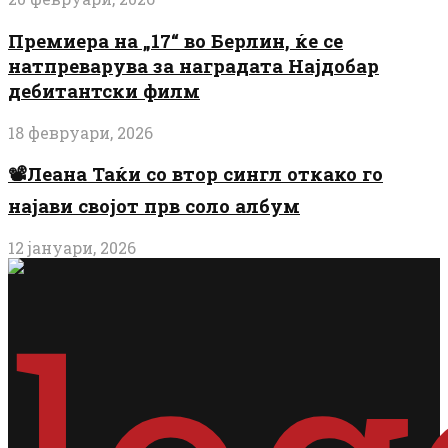
Премиера на „17“ во Берлин, ќе се
натпреварува за наградата Најдобар
дебитантски филм
18 февруари, 2026
📽️Леана Таќи со втор сингл откако го
најави својот прв соло албум
12 јануари, 2026