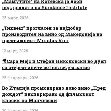
„Мамутите“ на Котевска ја доби
поддршката на Sundance Institute
25 март, 2026
„Тиквеш“ прогласен за најдобар
производител на вино од Македонија на
престижниот Mundus Vini
12 март, 2026
🎥Сара Мејс и Стефан Николовски во дуел
со стереотипите во нов видео запис
25 февруари, 2026
Во Италија промовирано ново вино „Пред
дождот“ инспирирано од филмскиот
класик на Манчевски
20 февруари, 2026