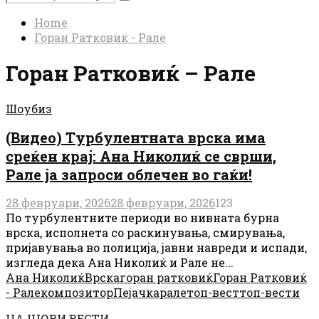
Search
for:
Home
Горан Ратковиќ - Рале
Горан Ратковиќ – Рале
Шоубиз
(Видео) Турбулентната врска има
среќен крај: Ана Николиќ се сврши,
Рале ја запроси облечен во гаќи!
28 февруари, 2026
28 февруари, 2026
123
По турбулентните периоди во нивната бурна
врска, исполнета со раскинувања, смирувања,
пријавувања во полиција, јавни навреди и испади,
изгледа дека Ана Николиќ и Рале не...
Ана Николиќ
Врска
горан ратковиќ
Горан Ратковиќ
- Рале
композитор
Пејачка
рале
топ-вест
топ-вести
НАЈНОВИ ВЕСТИ