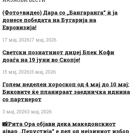
(Фото+видео) Дара со „Бангаранга“ ѝ ја
донесе победата на Бугарија на
Евровизија!
17 мај, 2026
17 мај, 2026
Светски познатниот диџеј Блек Кофи
доаѓа на 19 јуни во Скопје!
15 мај, 2026
15 мај, 2026
Голем неделен хороскоп од 4 мај до 10 мај:
Биковите ќе планираат заедничка иднина
со партнерот
3 мај, 2026
3 мај, 2026
📸Рита Ора објави дека македонскиот
ајвар „Перустија“ е дел од нејзиниот избор