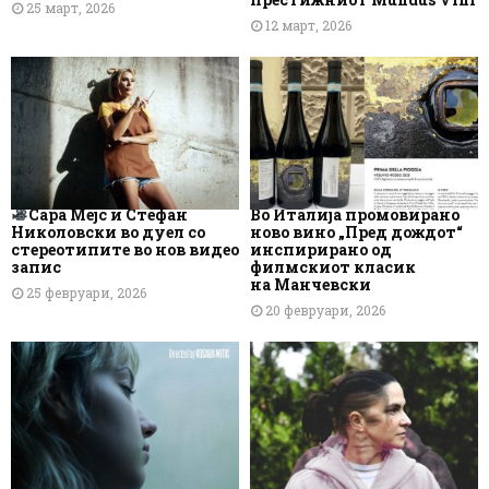
25 март, 2026
12 март, 2026
Сара Мејс и Стефан
Во Италија промовирано
Николовски во дуел со
ново вино „Пред дождот“
стереотипите во нов видео
инспирирано од
запис
филмскиот класик
на Манчевски
25 февруари, 2026
20 февруари, 2026