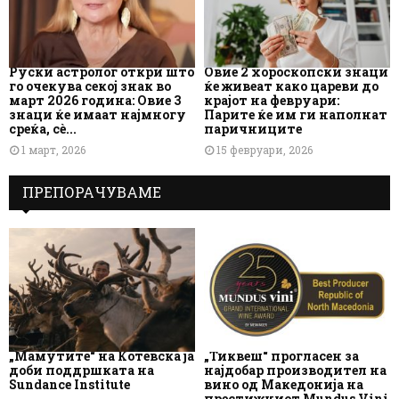
Руски астролог откри што
Овие 2 хороскопски знаци
го очекува секој знак во
ќе живеат како цареви до
март 2026 година: Овие 3
крајот на февруари:
знаци ќе имаат најмногу
Парите ќе им ги наполнат
среќа, сè...
паричниците
1 март, 2026
15 февруари, 2026
ПРЕПОРАЧУВАМЕ
„Мамутите“ на Котевска ја
„Тиквеш“ прогласен за
доби поддршката на
најдобар производител на
Sundance Institute
вино од Македонија на
престижниот Mundus Vini