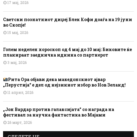
17 мај, 2026
Светски познатниот диџеј Блек Кофи доаѓа на 19 јуни
во Скопје!
15 мај, 2026
Голем неделен хороскоп од 4 мај до 10 мај: Биковите ќе
планираат заедничка иднина со партнерот
3 мај, 2026
Рита Ора објави дека македонскиот ајвар
„Перустија“ е дел од нејзиниот избор во Нов Зеланд!
11 април, 2026
„Јон Вардар против галаксијата” со награда на
фестивал за научна фантастика во Мајами
26 март, 2026
СЛЕДЕТЕ НЕ