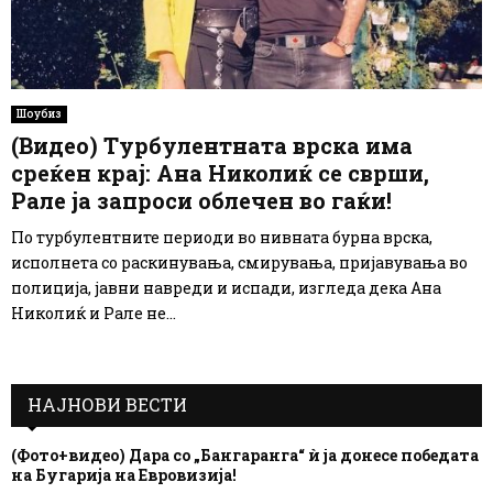
Шоубиз
(Видео) Турбулентната врска има
среќен крај: Ана Николиќ се сврши,
Рале ја запроси облечен во гаќи!
По турбулентните периоди во нивната бурна врска,
исполнета со раскинувања, смирувања, пријавувања во
полиција, јавни навреди и испади, изгледа дека Ана
Николиќ и Рале не...
НАЈНОВИ ВЕСТИ
(Фото+видео) Дара со „Бангаранга“ ѝ ја донесе победата
на Бугарија на Евровизија!