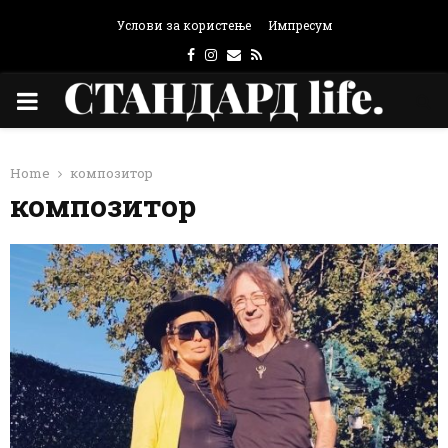
Услови за користење
Импресум
Facebook
Instagram
Email
Rss
PRIMARY
MENU
Home
композитор
композитор