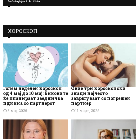
ХОРОСКОП
Голем неделен хороскоп
Овие три хороскопски
од 4 мај до 10 мај: Биковите
знаци најчесто
ќе планираат заедничка
завршуваат со погрешен
иднина со партнерот
партнер
3 мај, 2026
11 март, 2026